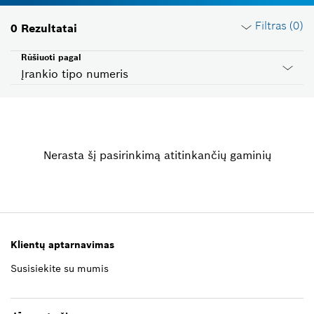
Filtras (
0
)
0
Rezultatai
Rūšiuoti pagal
Įrankio tipo numeris
Iš naujo nustatyti filtrus
Nerasta šį pasirinkimą atitinkančių gaminių
ProductGroup
Pasirinkite
Įtampa
Pasirinkite
Klientų aptarnavimas
Susisiekite su mumis
Šalies ID
Pasirinkite