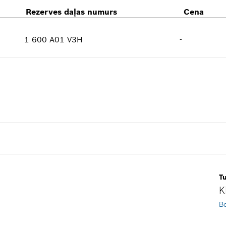
Rezerves daļas numurs
Cena
1 600 A01 V3H
-
Daudzums
1
Cenu grupa
:
-
Informācija par rezerves daļu
Norādījums par lietošanu
Rādīt ilustrācijā
Tu
K
Bo