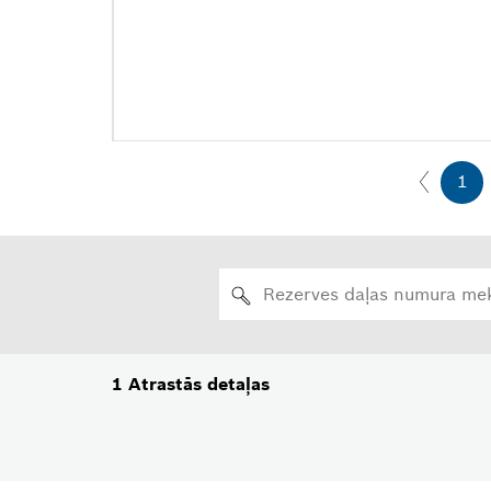
1
1
Atrastās detaļas