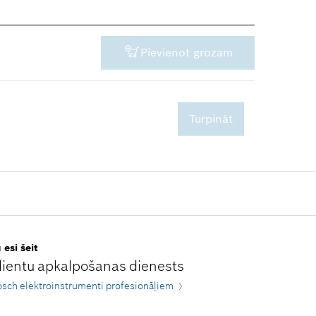
Pievienot grozam
Turpināt
-
 esi šeit
lientu apkalpošanas dienests
sch elektroinstrumenti profesionāļiem