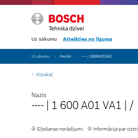
Uz sākumu
Atteikties no līguma
Uz sākumu
Meklēt
---- | 1600A01VA1
Atpakaļ
Nazis
----
|
1 600 A01 VA1
|
/
Eļļošanas norādījumi
Informācija par izst