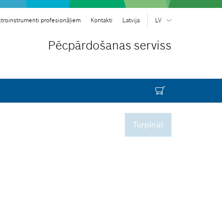
troinstrumenti profesionāļiem
Kontakti
Latvija
LV
LV
| Latviešu
Pēcpārdošanas serviss
EN
| English
Turpināt