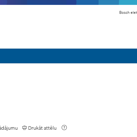
Bosch elek
rādājumu
Drukāt attēlu