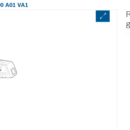
00 A01 VA1
R
g