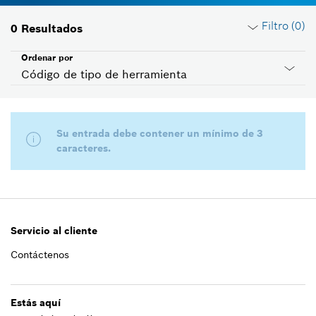
Filtro (
0
)
0
Resultados
Ordenar por
Código de tipo de herramienta
Restablecer filtros
Su entrada debe contener un mínimo de 3
caracteres.
Grupo de productos
Seleccionar
Voltaje
Servicio al cliente
Seleccionar
Contáctenos
ID de país
Seleccionar
Estás aquí