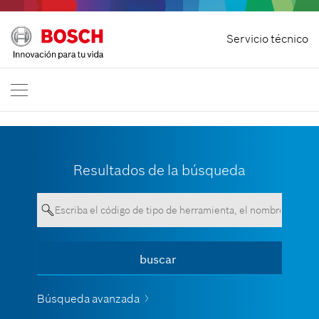
Inicio
Servicio técnico
Bosch Power Tools
Contáctenos
México
ES
ES
| Español
EN
| English
Resultados de la búsqueda
Su entrada debe contener un
buscar
Ver todo
mínimo de 3 caracteres.
Búsqueda avanzada