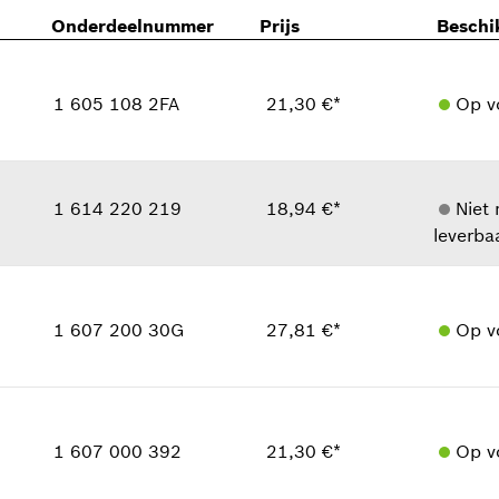
Onderdeelnummer
Prijs
Beschi
1 605 108 2FA
21,30 €*
Op v
Beschikbaarheid
1
Prijsgroep
:
30
1 614 220 219
18,94 €*
Niet
leverba
reserveonderdelen informatie
Toepassingsinstructie
Beschikbaarheid
1
In weergave tonen
Prijsgroep
:
29
1 607 200 30G
27,81 €*
Op v
reserveonderdelen informatie
Toepassingsinstructie
Beschikbaarheid
In weergave tonen
1
Prijsgroep
:
32
1 607 000 392
21,30 €*
Op v
reserveonderdelen informatie
Toepassingsinstructie