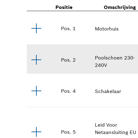
Positie
Omschrijving
Pos
.
1
Motorhuis
Poolschoen
230-
Pos
.
2
240V
Pos
.
4
Schakelaar
Leid Voor
Pos
.
5
Netaansluiting
EU