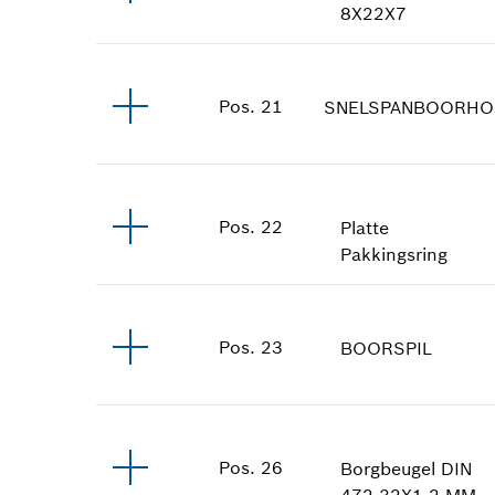
8X22X7
Pos
.
21
SNELSPANBOORHO
Pos
.
22
Platte
Pakkingsring
Pos
.
23
BOORSPIL
Pos
.
26
Borgbeugel
DIN
472-32X1,2 MM