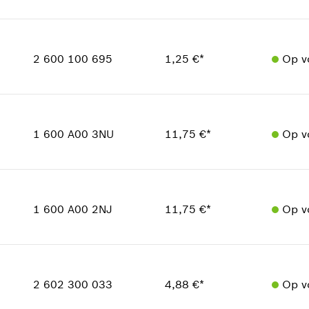
Toepassingsinstructie
Beschikbaarheid
In weergave tonen
1
Prijsgroep
:
12
2 600 100 695
1,25 €*
Op v
reserveonderdelen informatie
Toepassingsinstructie
Beschikbaarheid
In weergave tonen
1
Prijsgroep
:
11
1 600 A00 3NU
11,75 €*
Op v
reserveonderdelen informatie
Toepassingsinstructie
Beschikbaarheid
In weergave tonen
1
Prijsgroep
:
25
1 600 A00 2NJ
11,75 €*
Op v
reserveonderdelen informatie
Toepassingsinstructie
Beschikbaarheid
In weergave tonen
1
Prijsgroep
:
25
2 602 300 033
4,88 €*
Op v
reserveonderdelen informatie