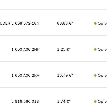
reserveonderdelen informatie
Toepassingsinstructie
Beschikbaarheid
In weergave tonen
2
Prijsgroep
:
18
UDER
2 608 572 184
88,83 €*
Op v
reserveonderdelen informatie
Toepassingsinstructie
Beschikbaarheid
In weergave tonen
1
Prijsgroep
:
43
1 600 A00 2NH
1,25 €*
Op v
reserveonderdelen informatie
Toepassingsinstructie
Beschikbaarheid
In weergave tonen
1
Prijsgroep
:
11
1 600 A00 2RA
16,79 €*
Op v
reserveonderdelen informatie
Toepassingsinstructie
Beschikbaarheid
In weergave tonen
1
Prijsgroep
:
28
2 916 660 013
1,74 €*
Op v
reserveonderdelen informatie