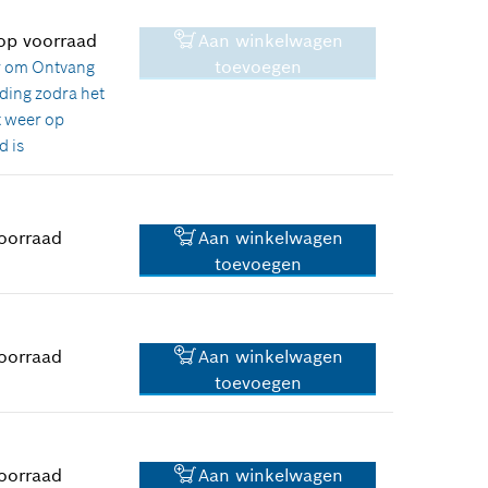
 op voorraad
Aan winkelwagen
6,27 €*
toevoegen
r om
Ontvang
ding zodra het
*
Prijs incl. BTW
 weer op
d is
oorraad
Aan winkelwagen
toevoegen
1,74 €*
*
Prijs incl. BTW
oorraad
Aan winkelwagen
toevoegen
1,25 €*
*
Prijs incl. BTW
oorraad
Aan winkelwagen