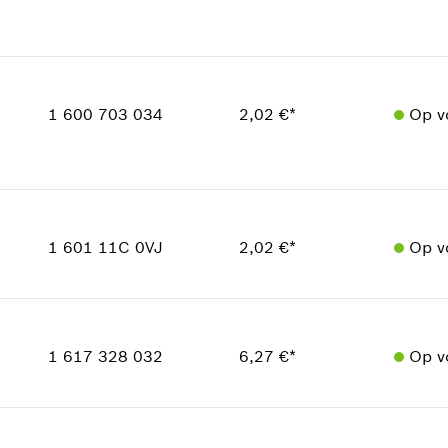
In weergave tonen
Beschikbaarheid
1
Prijsgroep
:
30
1 600 703 034
2,02 €*
Op v
reserveonderdelen informatie
Toepassingsinstructie
In weergave tonen
Beschikbaarheid
1
Prijsgroep
:
13
1 601 11C 0VJ
2,02 €*
Op v
reserveonderdelen informatie
Toepassingsinstructie
Beschikbaarheid
In weergave tonen
1
Prijsgroep
:
13
1 617 328 032
6,27 €*
Op v
reserveonderdelen informatie
Toepassingsinstructie
Beschikbaarheid
In weergave tonen
2
Prijsgroep
:
20