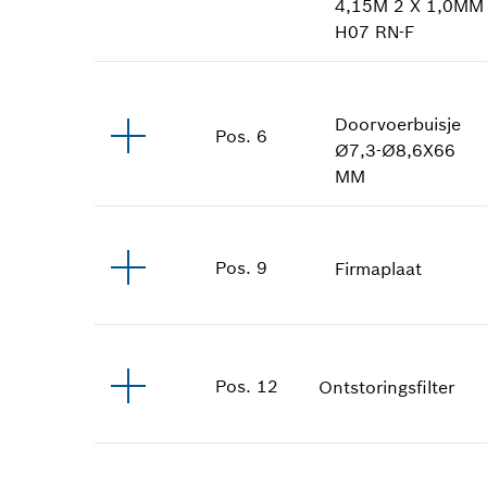
4,15M 2 X 1,0MM
H07 RN-F
Doorvoerbuisje
Pos
.
6
Ø7,3-Ø8,6X66
MM
Pos
.
9
Firmaplaat
Pos
.
12
Ontstoringsfilter