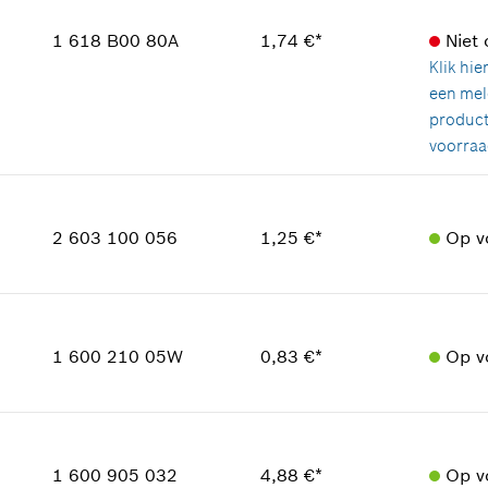
reserveonderdelen informatie
1 618 B00 80A
1,74 €*
Niet
Toepassingsinstructie
Klik hie
In weergave tonen
een mel
product
voorraa
Beschikbaarheid
1
Prijsgroep
:
12
2 603 100 056
1,25 €*
Op v
reserveonderdelen informatie
Toepassingsinstructie
In weergave tonen
Beschikbaarheid
1
Prijsgroep
:
11
1 600 210 05W
0,83 €*
Op v
reserveonderdelen informatie
Toepassingsinstructie
Beschikbaarheid
In weergave tonen
1
Prijsgroep
:
10
1 600 905 032
4,88 €*
Op v