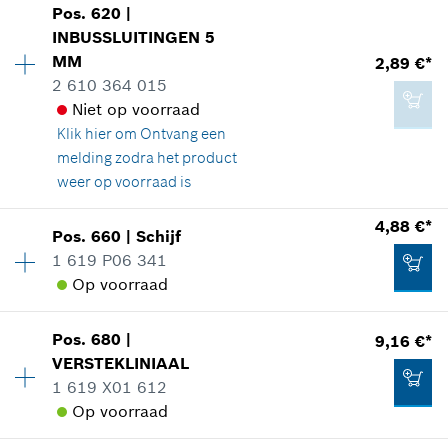
Pos
.
620
|
Beschikbaarheid
1
Aan winkelwagen toevoegen
INBUSSLUITINGEN
5
Prijsgroep
:
10
MM
2,89 €*
reserveonderdelen informatie
2 610 364 015
Toepassingsinstructie
Niet op voorraad
In weergave tonen
0,83 €*
Klik hier om
Ontvang een
*
Prijs incl. BTW
melding zodra het product
weer op voorraad is
Aan winkelwagen toevoegen
4,88 €*
Pos
.
660
|
Schijf
0,83 €*
Beschikbaarheid
1
1 619 P06 341
Prijsgroep
:
15
*
Prijs incl. BTW
Op voorraad
reserveonderdelen informatie
Toepassingsinstructie
In weergave tonen
Aan winkelwagen toevoegen
Pos
.
680
|
9,16 €*
Beschikbaarheid
1
VERSTEKLINIAAL
Prijsgroep
:
18
1 619 X01 612
reserveonderdelen informatie
Op voorraad
Toepassingsinstructie
In weergave tonen