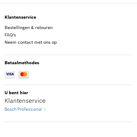
2,02 €*
In weergave tonen
Aan winkelwagen toevoegen
*
Prijs incl. BTW
Klantenservice
Bestellingen & retouren
Aan winkelwagen toevoegen
FAQ's
21,30 €*
Neem contact met ons op
*
Prijs incl. BTW
Betaalmethodes
Aan winkelwagen toevoegen
U bent hier
Klantenservice
Bosch Professional