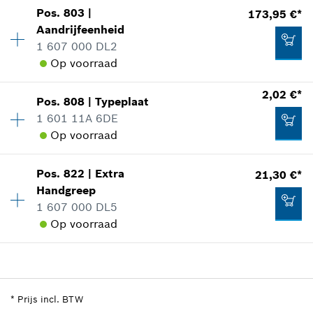
2,89 €*
Pos
.
803
|
173,95 €*
Beschikbaarheid
1
Aandrijfeenheid
Prijsgroep
:
23
*
Prijs incl. BTW
1 607 000 DL2
reserveonderdelen informatie
Op voorraad
Toepassingsinstructie
Aan winkelwagen toevoegen
In weergave tonen
4,88 €*
2,02 €*
Pos
.
808
|
Typeplaat
Beschikbaarheid
1
*
Prijs incl. BTW
1 601 11A 6DE
Prijsgroep
:
49
Op voorraad
reserveonderdelen informatie
Aan winkelwagen toevoegen
Toepassingsinstructie
Beschikbaarheid
1
In weergave tonen
9,16 €*
Pos
.
822
|
Extra
21,30 €*
Prijsgroep
:
13
Handgreep
*
Prijs incl. BTW
reserveonderdelen informatie
1 607 000 DL5
Toepassingsinstructie
Op voorraad
In weergave tonen
Aan winkelwagen toevoegen
Beschikbaarheid
1
173,95 €*
Prijsgroep
:
30
*
Prijs incl. BTW
reserveonderdelen informatie
*
Prijs incl. BTW
Toepassingsinstructie