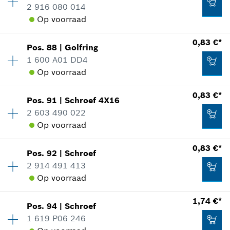
2 916 080 014
reserveonderdelen informatie
Aan winkelwagen toevoegen
Op voorraad
Toepassingsinstructie
1,25 €*
In weergave tonen
*
Prijs incl. BTW
0,83 €*
Pos
.
88
|
Golfring
Beschikbaarheid
1
1 600 A01 DD4
Prijsgroep
:
10
Aan winkelwagen toevoegen
Op voorraad
reserveonderdelen informatie
Toepassingsinstructie
0,83 €*
In weergave tonen
1,74 €*
Pos
.
91
|
Schroef
4X16
Beschikbaarheid
1
2 603 490 022
Prijsgroep
:
10
*
Prijs incl. BTW
Op voorraad
reserveonderdelen informatie
Toepassingsinstructie
0,83 €*
Aan winkelwagen toevoegen
In weergave tonen
Pos
.
92
|
Schroef
Beschikbaarheid
9
0,83 €*
2 914 491 413
Prijsgroep
:
10
Op voorraad
reserveonderdelen informatie
*
Prijs incl. BTW
Toepassingsinstructie
Beschikbaarheid
1
1,74 €*
In weergave tonen
Pos
.
94
|
Schroef
Prijsgroep
:
10
Aan winkelwagen toevoegen
0,83 €*
1 619 P06 246
reserveonderdelen informatie