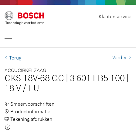
Contract herroepen
Klantenservice
Bosch Professional
Neem contact met ons op
Nederland
NL
Verder
Terug
ACCUCIRKELZAAG
GKS 18V-68 GC
|
3 601 FB5 100
|
18 V
/
EU
Smeervoorschriften
Productinformatie
Tekening afdrukken