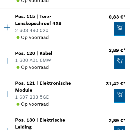
Op voorraad
0,83 €*
In weergave tonen
Beschikbaarheid
1
*
Prijs incl. BTW
Pos
.
115
|
Torx-
0,83 €*
Prijsgroep
:
12
Lenskopschroef
4X8
Aan winkelwagen toevoegen
reserveonderdelen informatie
2 603 490 020
Toepassingsinstructie
Op voorraad
0,83 €*
In weergave tonen
Beschikbaarheid
1
*
Prijs incl. BTW
2,89 €*
Pos
.
120
|
Kabel
Prijsgroep
:
10
1 600 A01 6MW
Aan winkelwagen toevoegen
reserveonderdelen informatie
Op voorraad
Toepassingsinstructie
1,74 €*
Beschikbaarheid
1
In weergave tonen
Pos
.
121
|
Elektronische
31,42 €*
Prijsgroep
:
15
*
Prijs incl. BTW
Module
reserveonderdelen informatie
1 607 233 5GD
Aan winkelwagen toevoegen
Toepassingsinstructie
Op voorraad
In weergave tonen
0,83 €*
Pos
.
130
|
Elektrische
2,89 €*
Beschikbaarheid
1
*
Prijs incl. BTW
Leiding
Prijsgroep
:
33