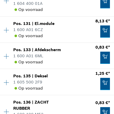
1 604 400 01A
reserveonderdelen informatie
Aan winkelwagen toevoegen
Op voorraad
Toepassingsinstructie
2,89 €*
In weergave tonen
*
Prijs incl. BTW
8,13 €*
Pos
.
131
|
El.module
Beschikbaarheid
1
1 600 A01 6CZ
Prijsgroep
:
15
Aan winkelwagen toevoegen
Op voorraad
reserveonderdelen informatie
Toepassingsinstructie
0,83 €*
In weergave tonen
31,42 €*
Pos
.
133
|
Afdekscherm
Beschikbaarheid
1
1 600 A01 6ML
Prijsgroep
:
22
*
Prijs incl. BTW
Op voorraad
reserveonderdelen informatie
Toepassingsinstructie
1,25 €*
Aan winkelwagen toevoegen
In weergave tonen
Pos
.
135
|
Deksel
Beschikbaarheid
1
2,89 €*
1 605 500 2F9
Prijsgroep
:
10
Op voorraad
reserveonderdelen informatie
*
Prijs incl. BTW
Toepassingsinstructie
Beschikbaarheid
1
In weergave tonen
Pos
.
136
|
ZACHT
0,83 €*
Prijsgroep
:
11
Aan winkelwagen toevoegen
8,13 €*
RUBBER
reserveonderdelen informatie