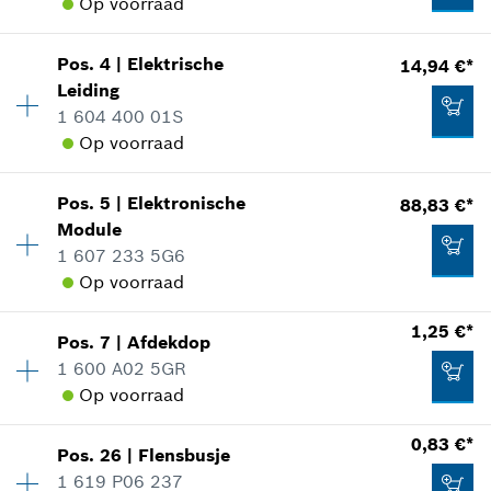
Op voorraad
Beschikbaarheid
1
Pos
.
4
|
Elektrische
14,94 €*
Prijsgroep
:
33
Leiding
reserveonderdelen informatie
1 604 400 01S
Toepassingsinstructie
Op voorraad
In weergave tonen
Beschikbaarheid
1
Pos
.
5
|
Elektronische
88,83 €*
Prijsgroep
:
27
Module
reserveonderdelen informatie
1 607 233 5G6
Toepassingsinstructie
Op voorraad
31,42 €*
In weergave tonen
*
Prijs incl. BTW
1,25 €*
Pos
.
7
|
Afdekdop
Beschikbaarheid
1
1 600 A02 5GR
Prijsgroep
:
43
Aan winkelwagen toevoegen
Op voorraad
reserveonderdelen informatie
Toepassingsinstructie
14,94 €*
Beschikbaarheid
1
0,83 €*
In weergave tonen
Pos
.
26
|
Flensbusje
Prijsgroep
:
11
*
Prijs incl. BTW
1 619 P06 237