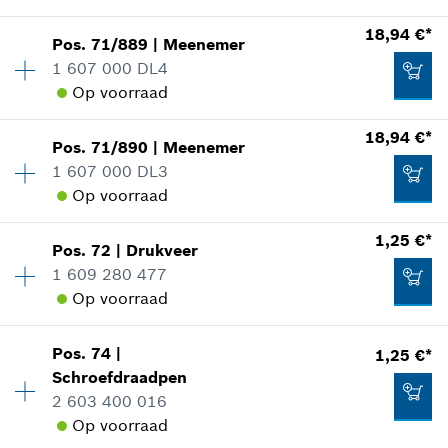
In weergave tonen
Aan winkelwagen toevoegen
Beschikbaarheid
1
*
Prijs incl. BTW
18,94 €*
Pos
.
71/889
|
Meenemer
Prijsgroep
:
11
1 607 000 DL4
Aan winkelwagen toevoegen
reserveonderdelen informatie
Op voorraad
Toepassingsinstructie
0,83 €*
18,94 €*
In weergave tonen
Pos
.
71/890
|
Meenemer
Beschikbaarheid
1
*
Prijs incl. BTW
1 607 000 DL3
Prijsgroep
:
29
Op voorraad
reserveonderdelen informatie
Aan winkelwagen toevoegen
Toepassingsinstructie
1,25 €*
In weergave tonen
1,25 €*
Pos
.
72
|
Drukveer
Beschikbaarheid
1
1 609 280 477
Prijsgroep
:
29
*
Prijs incl. BTW
Op voorraad
reserveonderdelen informatie
Toepassingsinstructie
Aan winkelwagen toevoegen
In weergave tonen
Pos
.
74
|
1,25 €*
Beschikbaarheid
1
18,94 €*
Schroefdraadpen
Prijsgroep
:
11
2 603 400 016
reserveonderdelen informatie
*
Prijs incl. BTW
Op voorraad
Toepassingsinstructie