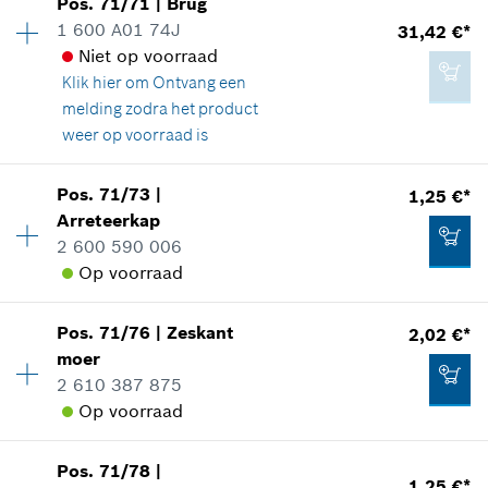
Pos
.
71/71
|
Brug
Prijsgroep
:
17
Aan winkelwagen toevoegen
0,83 €*
1 600 A01 74J
31,42 €*
reserveonderdelen informatie
Niet op voorraad
*
Prijs incl. BTW
Toepassingsinstructie
Klik hier om
Ontvang een
In weergave tonen
melding zodra het product
Aan winkelwagen toevoegen
weer op voorraad is
34,81 €*
*
Prijs incl. BTW
Pos
.
71/73
|
1,25 €*
Beschikbaarheid
1
Arreteerkap
4,15 €*
Prijsgroep
:
33
Aan winkelwagen toevoegen
2 600 590 006
reserveonderdelen informatie
*
Prijs incl. BTW
Op voorraad
Toepassingsinstructie
In weergave tonen
Aan winkelwagen toevoegen
Pos
.
71/76
|
Zeskant
2,02 €*
Beschikbaarheid
1
moer
Prijsgroep
:
11
2 610 387 875
reserveonderdelen informatie
Op voorraad
Toepassingsinstructie
In weergave tonen
31,42 €*
Pos
.
71/78
|
Beschikbaarheid
1
*
Prijs incl. BTW
1,25 €*