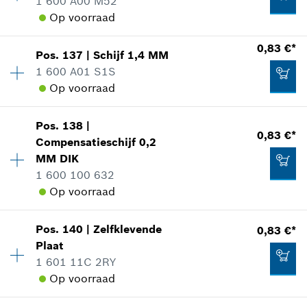
1 600 A00 M52
*
Prijs incl. BTW
Toepassingsinstructie
Op voorraad
In weergave tonen
Beschikbaarheid
1
0,83 €*
Aan winkelwagen toevoegen
0,83 €*
Pos
.
137
|
Schijf
1,4 MM
Prijsgroep
:
10
1 600 A01 S1S
*
Prijs incl. BTW
reserveonderdelen informatie
Op voorraad
Toepassingsinstructie
1,25 €*
Beschikbaarheid
3
In weergave tonen
Aan winkelwagen toevoegen
Pos
.
138
|
Prijsgroep
:
10
*
Prijs incl. BTW
0,83 €*
Compensatieschijf
0,2
reserveonderdelen informatie
MM
DIK
Aan winkelwagen toevoegen
Toepassingsinstructie
1 600 100 632
In weergave tonen
Op voorraad
0,83 €*
*
Prijs incl. BTW
Pos
.
140
|
Zelfklevende
0,83 €*
Beschikbaarheid
3
Plaat
Prijsgroep
:
10
Aan winkelwagen toevoegen
1 601 11C 2RY
0,83 €*
reserveonderdelen informatie
Op voorraad
Toepassingsinstructie
*
Prijs incl. BTW
In weergave tonen