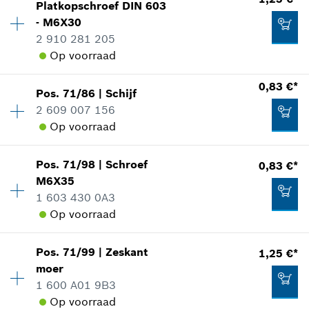
Platkopschroef
DIN 603
Prijsgroep
:
13
- M6X30
reserveonderdelen informatie
Aan winkelwagen toevoegen
2 910 281 205
Toepassingsinstructie
Op voorraad
In weergave tonen
1,25 €*
*
Prijs incl. BTW
0,83 €*
Pos
.
71/86
|
Schijf
Beschikbaarheid
1
2 609 007 156
Prijsgroep
:
11
Aan winkelwagen toevoegen
Op voorraad
reserveonderdelen informatie
Toepassingsinstructie
2,02 €*
Beschikbaarheid
1
In weergave tonen
Pos
.
71/98
|
Schroef
0,83 €*
Prijsgroep
:
10
*
Prijs incl. BTW
M6X35
reserveonderdelen informatie
1 603 430 0A3
Aan winkelwagen toevoegen
Toepassingsinstructie
Op voorraad
In weergave tonen
Beschikbaarheid
1
1,25 €*
Pos
.
71/99
|
Zeskant
1,25 €*
Prijsgroep
:
10
moer
*
Prijs incl. BTW
reserveonderdelen informatie
1 600 A01 9B3
Toepassingsinstructie
Op voorraad
0,83 €*