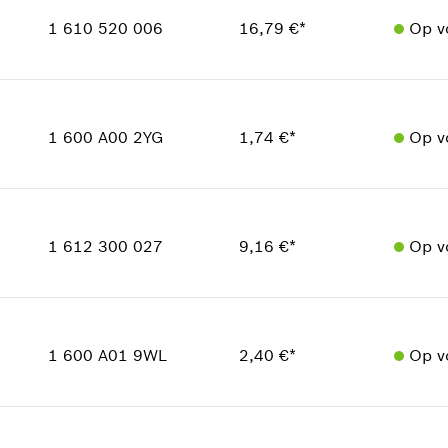
Prijsgroep
:
17
1 610 520 006
16,79 €*
Op v
reserveonderdelen informatie
Toepassingsinstructie
Beschikbaarheid
In weergave tonen
1
Prijsgroep
:
28
1 600 A00 2YG
1,74 €*
Op v
reserveonderdelen informatie
Toepassingsinstructie
Beschikbaarheid
1
In weergave tonen
Prijsgroep
:
12
1 612 300 027
9,16 €*
Op v
reserveonderdelen informatie
Toepassingsinstructie
In weergave tonen
Beschikbaarheid
2
Prijsgroep
:
23
1 600 A01 9WL
2,40 €*
Op v
reserveonderdelen informatie
Toepassingsinstructie
Beschikbaarheid
In weergave tonen
1
Prijsgroep
:
14