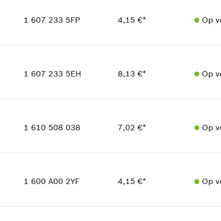
Prijsgroep
:
13
1 607 233 5FP
4,15 €*
Op v
reserveonderdelen informatie
Toepassingsinstructie
In weergave tonen
Beschikbaarheid
1
Prijsgroep
:
17
1 607 233 5EH
8,13 €*
Op v
reserveonderdelen informatie
Toepassingsinstructie
Beschikbaarheid
In weergave tonen
1
Prijsgroep
:
22
1 610 508 038
7,02 €*
Op v
reserveonderdelen informatie
Toepassingsinstructie
Beschikbaarheid
In weergave tonen
1
Prijsgroep
:
21
1 600 A00 2YF
4,15 €*
Op v
reserveonderdelen informatie
Toepassingsinstructie
Beschikbaarheid
In weergave tonen
1