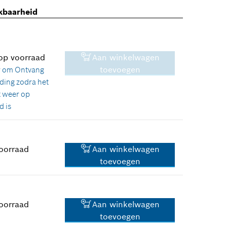
kbaarheid
 op voorraad
Aan winkelwagen
toevoegen
r om
Ontvang
ding zodra het
 weer op
d is
oorraad
Aan winkelwagen
toevoegen
18,94 €*
*
Prijs incl. BTW
oorraad
Aan winkelwagen
toevoegen
2,40 €*