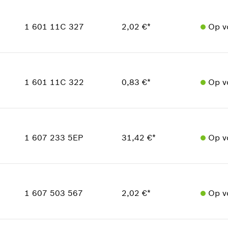
Beschikbaarheid
1
In weergave tonen
Prijsgroep
:
13
1 601 11C 327
2,02 €*
Op v
reserveonderdelen informatie
Toepassingsinstructie
Beschikbaarheid
In weergave tonen
1
Prijsgroep
:
13
1 601 11C 322
0,83 €*
Op v
reserveonderdelen informatie
Toepassingsinstructie
In weergave tonen
Beschikbaarheid
1
Prijsgroep
:
10
1 607 233 5EP
31,42 €*
Op v
reserveonderdelen informatie
Toepassingsinstructie
Beschikbaarheid
In weergave tonen
1
Prijsgroep
:
33
1 607 503 567
2,02 €*
Op v
reserveonderdelen informatie
Toepassingsinstructie
Beschikbaarheid
1
In weergave tonen