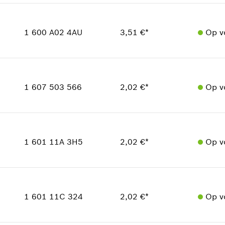
Beschikbaarheid
In weergave tonen
1
Prijsgroep
:
21
1 600 A02 4AU
3,51 €*
Op v
reserveonderdelen informatie
Toepassingsinstructie
Beschikbaarheid
1
In weergave tonen
Prijsgroep
:
16
1 607 503 566
2,02 €*
Op v
reserveonderdelen informatie
Toepassingsinstructie
Beschikbaarheid
In weergave tonen
1
Prijsgroep
:
13
1 601 11A 3H5
2,02 €*
Op v
reserveonderdelen informatie
Toepassingsinstructie
In weergave tonen
Beschikbaarheid
1
Prijsgroep
:
13
1 601 11C 324
2,02 €*
Op v
reserveonderdelen informatie
Toepassingsinstructie