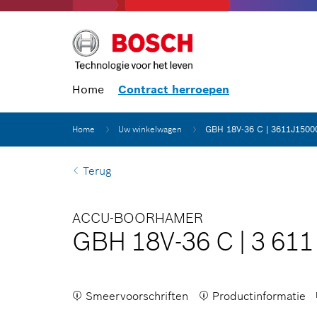
Home
Contract herroepen
Home
Uw winkelwagen
GBH 18V-36 C | 3611J1500
Terug
ACCU-BOORHAMER
GBH 18V-36 C
|
3 611
Smeervoorschriften
Productinformatie