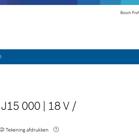
Bosch Prof
0
 J15 000
|
18 V
/
Tekening afdrukken