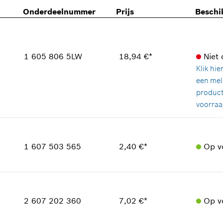
Onderdeelnummer
Prijs
Beschi
1 605 806 5LW
18,94 €*
Niet
Klik hie
een mel
product
voorraa
Beschikbaarheid
1
Prijsgroep
:
29
1 607 503 565
2,40 €*
Op v
reserveonderdelen informatie
Toepassingsinstructie
Beschikbaarheid
In weergave tonen
1
Prijsgroep
:
14
2 607 202 360
7,02 €*
Op v
reserveonderdelen informatie
Toepassingsinstructie