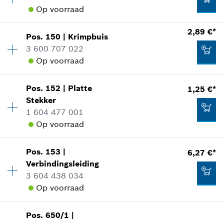
*
Prijs incl. BTW
Op voorraad
reserveonderdelen informatie
Toepassingsinstructie
2,89 €*
Aan winkelwagen toevoegen
In weergave tonen
Pos
.
150
|
Krimpbuis
Beschikbaarheid
2
2,89 €*
3 600 707 022
Prijsgroep
:
11
Op voorraad
reserveonderdelen informatie
*
Prijs incl. BTW
Toepassingsinstructie
In weergave tonen
Pos
.
152
|
Platte
1,25 €*
Beschikbaarheid
4
Aan winkelwagen toevoegen
2,02 €*
Stekker
Prijsgroep
:
15
1 604 477 001
reserveonderdelen informatie
*
Prijs incl. BTW
Op voorraad
Toepassingsinstructie
In weergave tonen
Aan winkelwagen toevoegen
1,25 €*
Pos
.
153
|
6,27 €*
Beschikbaarheid
1
Verbindingsleiding
Prijsgroep
:
11
*
Prijs incl. BTW
3 604 438 034
reserveonderdelen informatie
Op voorraad
Toepassingsinstructie
Aan winkelwagen toevoegen
In weergave tonen
2,89 €*
Pos
.
650/1
|
Beschikbaarheid
2
*
Prijs incl. BTW