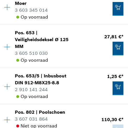
Moer
reserveonderdelen informatie
3 603 345 014
4,15 €*
Aan winkelwagen toevoegen
Toepassingsinstructie
Op voorraad
*
Prijs incl. BTW
In weergave tonen
Beschikbaarheid
1
Pos
.
653
|
Prijsgroep
:
39
27,81 €*
Aan winkelwagen toevoegen
Veiligheidsdeksel
Ø 125
reserveonderdelen informatie
MM
Toepassingsinstructie
3 605 510 030
4,15 €*
In weergave tonen
Op voorraad
*
Prijs incl. BTW
Beschikbaarheid
1
Pos
.
653/5
|
Inbusbout
1,25 €*
Prijsgroep
:
32
Aan winkelwagen toevoegen
DIN 912-M8X25-8.8
reserveonderdelen informatie
2 910 141 244
58,02 €*
Toepassingsinstructie
Op voorraad
*
Prijs incl. BTW
In weergave tonen
Beschikbaarheid
1
Pos
.
802
|
Poolschoen
Prijsgroep
:
11
Aan winkelwagen toevoegen
3 607 031 864
110,30 €*
reserveonderdelen informatie
Niet op voorraad