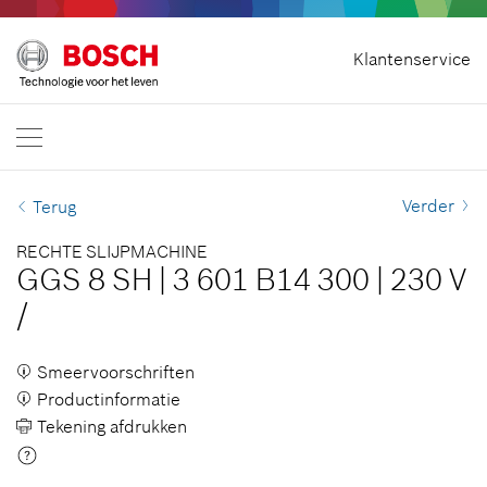
Contract herroepen
Klantenservice
Bosch Professional
Neem contact met ons op
Nederland
NL
Verder
Terug
RECHTE SLIJPMACHINE
GGS 8 SH
|
3 601 B14 300
|
230 V
/
Smeervoorschriften
Productinformatie
Tekening afdrukken