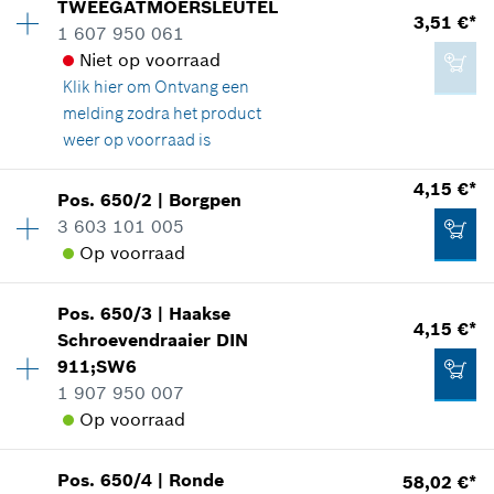
TWEEGATMOERSLEUTEL
Prijsgroep
:
20
3,51 €*
1 607 950 061
reserveonderdelen informatie
Aan winkelwagen toevoegen
Niet op voorraad
Toepassingsinstructie
Klik hier om
Ontvang een
In weergave tonen
1,25 €*
melding zodra het product
*
Prijs incl. BTW
weer op voorraad is
4,15 €*
Aan winkelwagen toevoegen
Pos
.
650/2
|
Borgpen
Beschikbaarheid
1
3 603 101 005
6,27 €*
Prijsgroep
:
16
Op voorraad
reserveonderdelen informatie
*
Prijs incl. BTW
Toepassingsinstructie
Beschikbaarheid
1
In weergave tonen
Pos
.
650/3
|
Haakse
Prijsgroep
:
17
4,15 €*
Aan winkelwagen toevoegen
Schroevendraaier
DIN
reserveonderdelen informatie
911;SW6
Toepassingsinstructie
1 907 950 007
In weergave tonen
Op voorraad
3,51 €*
Beschikbaarheid
1
Pos
.
650/4
|
Ronde
58,02 €*
Prijsgroep
:
17
*
Prijs incl. BTW