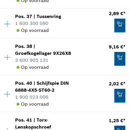
Op voorraad
Toepassingsinstructie
Aan winkelwagen toevoegen
In weergave tonen
2,89 €*
0,83 €*
Pos
.
37
|
Tussenring
Beschikbaarheid
1
1 600 300 090
Prijsgroep
:
41
*
Prijs incl. BTW
Op voorraad
reserveonderdelen informatie
Toepassingsinstructie
Aan winkelwagen toevoegen
In weergave tonen
47,53 €*
Pos
.
38
|
9,16 €*
Beschikbaarheid
1
Groefkogellager
9X26X8
Prijsgroep
:
15
*
Prijs incl. BTW
3 600 905 131
reserveonderdelen informatie
Op voorraad
Toepassingsinstructie
Aan winkelwagen toevoegen
In weergave tonen
71,68 €*
Pos
.
40
|
Schijfspie
DIN
2,02 €*
Beschikbaarheid
1
6888-4X5-ST60-2
Prijsgroep
:
23
*
Prijs incl. BTW
1 900 023 006
reserveonderdelen informatie
Op voorraad
Toepassingsinstructie
Aan winkelwagen toevoegen
In weergave tonen
2,89 €*
Pos
.
41
|
Torx-
1,25 €*
Beschikbaarheid
1
*
Prijs incl. BTW
Lenskopschroef
Prijsgroep
:
13