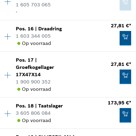
*
Prijs incl. BTW
1 605 703 065
reserveonderdelen informatie
-
Toepassingsinstructie
Aan winkelwagen toevoegen
In weergave tonen
Beschikbaarheid
1
27,81 €*
2,02 €*
Pos
.
16
|
Draadring
Prijsgroep
:
-
1 603 344 005
*
Prijs incl. BTW
reserveonderdelen informatie
Op voorraad
Toepassingsinstructie
In weergave tonen
Aan winkelwagen toevoegen
2,02 €*
Pos
.
17
|
Beschikbaarheid
1
27,81 €*
Groefkogellager
Prijsgroep
:
32
*
Prijs incl. BTW
17X47X14
reserveonderdelen informatie
1 900 900 352
Toepassingsinstructie
Aan winkelwagen toevoegen
Op voorraad
In weergave tonen
-
173,95 €*
Pos
.
18
|
Taatslager
Beschikbaarheid
1
Aan winkelwagen toevoegen
3 605 806 084
Prijsgroep
:
32
Op voorraad
reserveonderdelen informatie
Toepassingsinstructie
27,81 €*
Beschikbaarheid
1
In weergave tonen