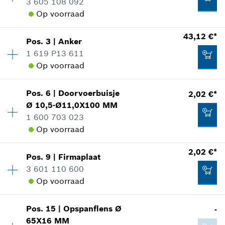
3 605 108 092
Op voorraad
Beschikbaarheid
1
43,12 €*
Pos
.
3
|
Anker
Prijsgroep
:
32
1 619 P13 611
reserveonderdelen informatie
Op voorraad
Toepassingsinstructie
In weergave tonen
Pos
.
6
|
Doorvoerbuisje
2,02 €*
Beschikbaarheid
1
Ø 10,5-Ø11,0X100 MM
Prijsgroep
:
36
1 600 703 023
reserveonderdelen informatie
Op voorraad
Toepassingsinstructie
In weergave tonen
27,81 €*
2,02 €*
Pos
.
9
|
Firmaplaat
Beschikbaarheid
1
*
Prijs incl. BTW
3 601 110 600
Prijsgroep
:
13
Op voorraad
reserveonderdelen informatie
Aan winkelwagen toevoegen
Toepassingsinstructie
In weergave tonen
43,12 €*
Pos
.
15
|
Opspanflens
Ø
-
Beschikbaarheid
2
65X16 MM
Prijsgroep
:
13