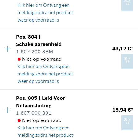
Toepassingsinstructie
Klik hier om
Ontvang een
27,81 €*
In weergave tonen
melding zodra het product
*
Prijs incl. BTW
weer op voorraad is
Beschikbaarheid
1
Aan winkelwagen toevoegen
Pos
.
804
|
Prijsgroep
:
45
Schakelaareenheid
1,25 €*
43,12 €*
reserveonderdelen informatie
1 607 200 3BM
*
Prijs incl. BTW
Toepassingsinstructie
Niet op voorraad
In weergave tonen
Klik hier om
Ontvang een
melding zodra het product
Aan winkelwagen toevoegen
weer op voorraad is
Beschikbaarheid
1
Pos
.
805
|
Leid Voor
110,30 €*
Prijsgroep
:
36
Netaansluiting
18,94 €*
*
Prijs incl. BTW
reserveonderdelen informatie
1 607 000 391
Toepassingsinstructie
Niet op voorraad
In weergave tonen
Klik hier om
Ontvang een
Aan winkelwagen toevoegen
melding zodra het product