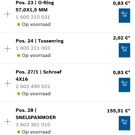
Pos
.
23
|
O-Ring
0,83 €*
Beschikbaarheid
1
57,0X1,5 MM
Prijsgroep
:
14
Aan winkelwagen toevoegen
1 600 210 031
reserveonderdelen informatie
Op voorraad
Toepassingsinstructie
In weergave tonen
2,02 €*
Beschikbaarheid
1
2,02 €*
Pos
.
24
|
Tussenring
Prijsgroep
:
10
*
Prijs incl. BTW
1 600 221 003
reserveonderdelen informatie
Op voorraad
Aan winkelwagen toevoegen
Toepassingsinstructie
In weergave tonen
2,40 €*
Pos
.
27/1
|
Schroef
0,83 €*
Beschikbaarheid
1
4X16
Prijsgroep
:
13
*
Prijs incl. BTW
2 603 490 022
reserveonderdelen informatie
Op voorraad
Toepassingsinstructie
Aan winkelwagen toevoegen
In weergave tonen
0,83 €*
Pos
.
28
|
155,51 €*
Beschikbaarheid
2
*
Prijs incl. BTW
SNELSPANMOER
Prijsgroep
:
10
3 603 301 010
reserveonderdelen informatie
Aan winkelwagen toevoegen
Op voorraad
Toepassingsinstructie