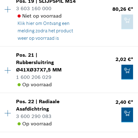
Pos
.
19
|
SLIJPSPIL
M14
Prijsgroep
:
49
*
Prijs incl. BTW
3 603 160 000
80,26 €*
reserveonderdelen informatie
Niet op voorraad
Aan winkelwagen toevoegen
Toepassingsinstructie
Klik hier om
Ontvang een
In weergave tonen
melding zodra het product
weer op voorraad is
27,81 €*
*
Prijs incl. BTW
Pos
.
21
|
Beschikbaarheid
1
2,02 €*
Rubbersluitring
173,95 €*
Prijsgroep
:
42
Aan winkelwagen toevoegen
Ø41XØ37X7,5 MM
reserveonderdelen informatie
*
Prijs incl. BTW
1 600 206 029
Toepassingsinstructie
Op voorraad
In weergave tonen
Aan winkelwagen toevoegen
Pos
.
22
|
Radiaale
2,40 €*
Beschikbaarheid
1
Asafdichtring
Prijsgroep
:
13
3 600 290 083
reserveonderdelen informatie
Op voorraad
Toepassingsinstructie
80,26 €*
In weergave tonen
*
Prijs incl. BTW