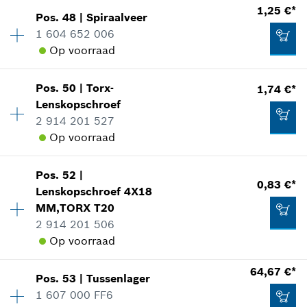
*
Prijs incl. BTW
1,25 €*
Pos
.
48
|
Spiraalveer
Beschikbaarheid
2
1 604 652 006
Prijsgroep
:
10
Aan winkelwagen toevoegen
Op voorraad
4,88 €*
reserveonderdelen informatie
Toepassingsinstructie
*
Prijs incl. BTW
In weergave tonen
Pos
.
50
|
Torx-
1,74 €*
Beschikbaarheid
2
Lenskopschroef
Prijsgroep
:
11
Aan winkelwagen toevoegen
2 914 201 527
reserveonderdelen informatie
Op voorraad
Toepassingsinstructie
In weergave tonen
Beschikbaarheid
4
0,83 €*
Pos
.
52
|
Prijsgroep
:
12
0,83 €*
Lenskopschroef
4X18
*
Prijs incl. BTW
reserveonderdelen informatie
MM,TORX T20
Toepassingsinstructie
2 914 201 506
In weergave tonen
Aan winkelwagen toevoegen
Op voorraad
1,25 €*
*
Prijs incl. BTW
64,67 €*
Pos
.
53
|
Tussenlager
Beschikbaarheid
3
1 607 000 FF6
Prijsgroep
:
10