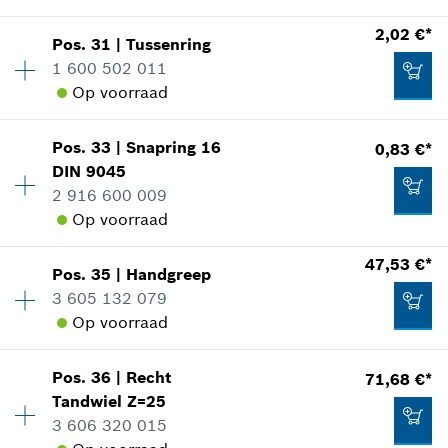
In weergave tonen
2,02 €*
Beschikbaarheid
1
2,02 €*
Pos
.
31
|
Tussenring
Prijsgroep
:
48
*
Prijs incl. BTW
1 600 502 011
reserveonderdelen informatie
Op voorraad
Aan winkelwagen toevoegen
Toepassingsinstructie
In weergave tonen
0,83 €*
Pos
.
33
|
Snapring
16
0,83 €*
Beschikbaarheid
1
DIN 9045
Prijsgroep
:
13
*
Prijs incl. BTW
2 916 600 009
reserveonderdelen informatie
Op voorraad
Toepassingsinstructie
Aan winkelwagen toevoegen
In weergave tonen
155,51 €*
47,53 €*
Pos
.
35
|
Handgreep
Beschikbaarheid
1
*
Prijs incl. BTW
3 605 132 079
Prijsgroep
:
10
Op voorraad
reserveonderdelen informatie
Aan winkelwagen toevoegen
Toepassingsinstructie
In weergave tonen
2,02 €*
Pos
.
36
|
Recht
71,68 €*
Beschikbaarheid
1
Tandwiel
Z=25
Prijsgroep
:
37
*
Prijs incl. BTW
3 606 320 015
reserveonderdelen informatie