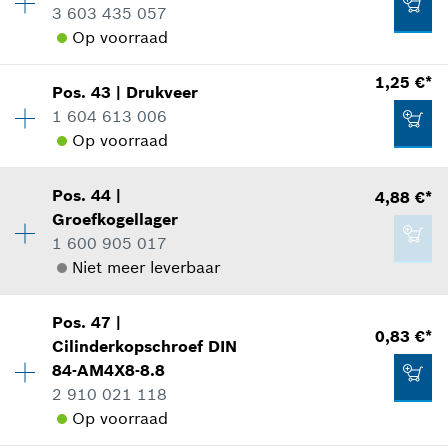
3 603 435 057
reserveonderdelen informatie
Aan winkelwagen toevoegen
Op voorraad
Toepassingsinstructie
In weergave tonen
9,16 €*
1,25 €*
Pos
.
43
|
Drukveer
Beschikbaarheid
4
*
Prijs incl. BTW
1 604 613 006
Prijsgroep
:
11
Op voorraad
reserveonderdelen informatie
Aan winkelwagen toevoegen
Toepassingsinstructie
In weergave tonen
2,02 €*
Pos
.
44
|
4,88 €*
Beschikbaarheid
2
Groefkogellager
Prijsgroep
:
11
*
Prijs incl. BTW
1 600 905 017
reserveonderdelen informatie
Niet meer leverbaar
Toepassingsinstructie
Aan winkelwagen toevoegen
In weergave tonen
Beschikbaarheid
1
1,25 €*
Pos
.
47
|
Prijsgroep
:
18
0,83 €*
Cilinderkopschroef
DIN
*
Prijs incl. BTW
reserveonderdelen informatie
84-AM4X8-8.8
Toepassingsinstructie
2 910 021 118
In weergave tonen
Aan winkelwagen toevoegen
Op voorraad
1,25 €*