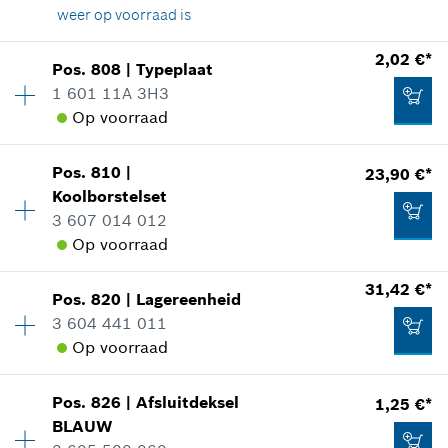
weer op voorraad is
2,02 €*
Pos
.
808
|
Typeplaat
43,12 €*
Beschikbaarheid
1
1 601 11A 3H3
Prijsgroep
:
29
*
Prijs incl. BTW
Op voorraad
reserveonderdelen informatie
Toepassingsinstructie
In weergave tonen
Aan winkelwagen toevoegen
Pos
.
810
|
23,90 €*
Beschikbaarheid
2
Koolborstelset
Prijsgroep
:
13
3 607 014 012
reserveonderdelen informatie
Op voorraad
Toepassingsinstructie
In weergave tonen
31,42 €*
18,94 €*
Pos
.
820
|
Lagereenheid
Beschikbaarheid
1
3 604 441 011
Prijsgroep
:
31
*
Prijs incl. BTW
Op voorraad
reserveonderdelen informatie
Toepassingsinstructie
Aan winkelwagen toevoegen
In weergave tonen
2,02 €*
Pos
.
826
|
Afsluitdeksel
1,25 €*
Beschikbaarheid
1
BLAUW
Prijsgroep
:
33
*
Prijs incl. BTW