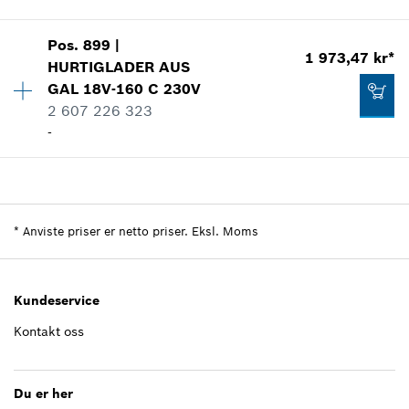
Pos
.
899
|
Kvantitet
1
1 973,47 kr*
HURTIGLADER
AUS
Prisgruppe
:
34
GAL 18V-160 C 230V
Reservedelsinformasjoner
2 607 226 323
Bruksinformasjon
-
Vis som bilde
Kvantitet
1
Prisgruppe
:
49
Reservedelsinformasjoner
*
Anviste priser er netto priser. Eksl. Moms
Bruksinformasjon
394,88 kr*
Vis som bilde
*
Anviste priser er netto priser. Eksl. Moms
Kundeservice
Kontakt oss
Tilføye til handlekurven
1 973,47 kr*
Du er her
*
Anviste priser er netto priser. Eksl. Moms