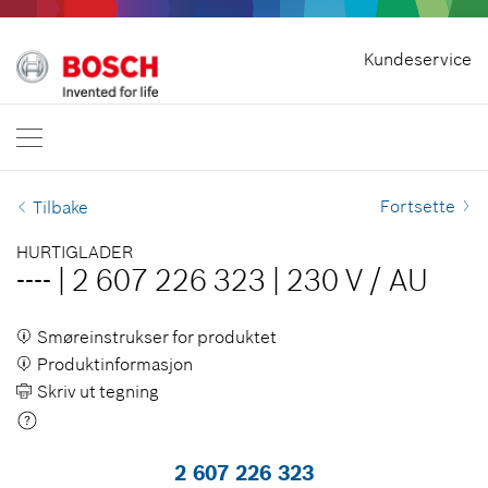
Hjem
Kundeservice
Bosch Professional
Kontakt oss
Norge
NO
Fortsette
Tilbake
HURTIGLADER
----
|
2 607 226 323
|
230 V
/
AU
Smøreinstrukser for produktet
Produktinformasjon
Skriv ut tegning
2 607 226 323