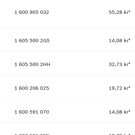
Kvantitet
1
Vis som bilde
Prisgruppe
:
17
1 600 905 032
55,28 kr*
Reservedelsinformasjoner
Bruksinformasjon
Kvantitet
1
Vis som bilde
Prisgruppe
:
18
1 605 500 2G5
14,08 kr*
Reservedelsinformasjoner
Kvantitet
1
Bruksinformasjon
Prisgruppe
:
11
Vis som bilde
1 605 500 2HH
32,73 kr*
Reservedelsinformasjoner
Kvantitet
1
Bruksinformasjon
Prisgruppe
:
15
Vis som bilde
1 600 206 025
19,72 kr*
Reservedelsinformasjoner
Kvantitet
1
Bruksinformasjon
Prisgruppe
:
12
Vis som bilde
1 600 591 070
14,08 kr*
Reservedelsinformasjoner
Kvantitet
1
Bruksinformasjon
Prisgruppe
:
11
Vis som bilde