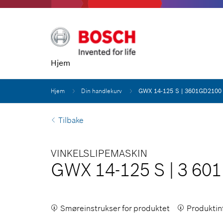
Hjem
Hjem
Din handlekurv
GWX 14-125 S | 3601GD2100
Tilbake
VINKELSLIPEMASKIN
GWX 14-125 S
|
3 60
Smøreinstrukser for produktet
Produktin