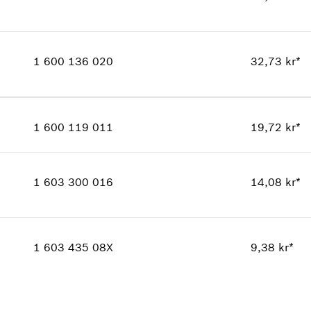
Reservedelsinformasjoner
Bruksinformasjon
Kvantitet
1
Vis som bilde
Prisgruppe
:
13
1 600 136 020
32,73 kr*
Reservedelsinformasjoner
Bruksinformasjon
Kvantitet
1
Vis som bilde
Prisgruppe
:
15
1 600 119 011
19,72 kr*
Reservedelsinformasjoner
Kvantitet
1
Bruksinformasjon
Prisgruppe
:
12
Vis som bilde
1 603 300 016
14,08 kr*
Reservedelsinformasjoner
Bruksinformasjon
Kvantitet
1
Vis som bilde
Prisgruppe
:
11
1 603 435 08X
9,38 kr*
Reservedelsinformasjoner
Bruksinformasjon
Vis som bilde