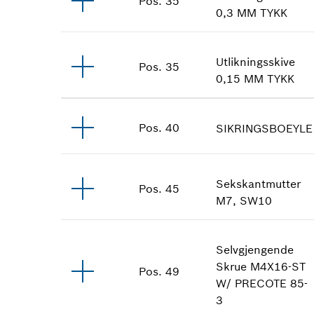
Pos
.
35
0,3 MM
TYKK
Utlikningsskive
Pos
.
35
0,15 MM
TYKK
Pos
.
40
SIKRINGSBOEYLE
Sekskantmutter
Pos
.
45
M7, SW10
Selvgjengende
Skrue
M4X16-ST
Pos
.
49
W/ PRECOTE 85-
3