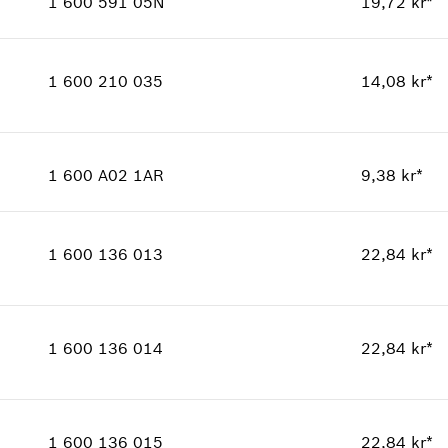
1 600 591 05N
19,72 kr*
Reservedelsinformasjoner
Kvantitet
1
Bruksinformasjon
Prisgruppe
:
12
Vis som bilde
1 600 210 035
14,08 kr*
Reservedelsinformasjoner
Bruksinformasjon
Kvantitet
1
Vis som bilde
Prisgruppe
:
11
1 600 A02 1AR
9,38 kr*
Reservedelsinformasjoner
Kvantitet
1
Bruksinformasjon
Prisgruppe
:
10
Vis som bilde
1 600 136 013
22,84 kr*
Reservedelsinformasjoner
Bruksinformasjon
Kvantitet
1
Vis som bilde
Prisgruppe
:
13
1 600 136 014
22,84 kr*
Reservedelsinformasjoner
Bruksinformasjon
Kvantitet
1
Vis som bilde
Prisgruppe
:
13
1 600 136 015
22,84 kr*