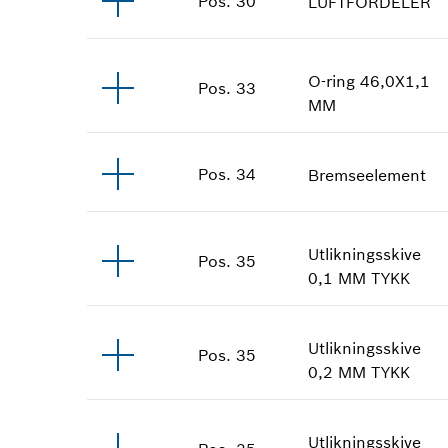
Pos
.
30
LUFTFORDELER
O-ring
46,0X1,1
Pos
.
33
MM
Pos
.
34
Bremseelement
Utlikningsskive
Pos
.
35
0,1 MM
TYKK
Utlikningsskive
Pos
.
35
0,2 MM
TYKK
Utlikningsskive