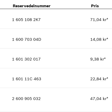
Reservedelnummer
Pris
1 605 108 2K7
71,04 kr*
Kvantitet
1
Prisgruppe
:
20
1 600 703 04D
14,08 kr*
Reservedelsinformasjoner
Kvantitet
1
Bruksinformasjon
Prisgruppe
:
11
Vis som bilde
1 601 302 017
9,38 kr*
Reservedelsinformasjoner
Kvantitet
1
Bruksinformasjon
Prisgruppe
:
10
Vis som bilde
1 601 11C 463
22,84 kr*
Reservedelsinformasjoner
Kvantitet
1
Bruksinformasjon
Prisgruppe
:
13
Vis som bilde
2 600 905 032
47,04 kr*
Reservedelsinformasjoner
Bruksinformasjon