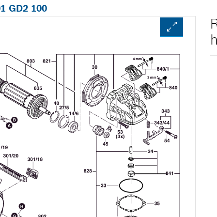
01 GD2 100
R