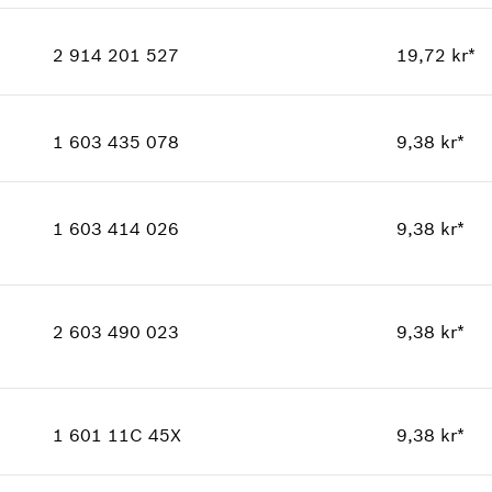
Kvantitet
4
Prisgruppe
:
10
2 914 201 527
19,72 kr*
Reservedelsinformasjoner
Kvantitet
1
Bruksinformasjon
Prisgruppe
:
12
Vis som bilde
1 603 435 078
9,38 kr*
Reservedelsinformasjoner
Kvantitet
3
Bruksinformasjon
Prisgruppe
:
10
Vis som bilde
1 603 414 026
9,38 kr*
Reservedelsinformasjoner
Bruksinformasjon
Kvantitet
1
Vis som bilde
Prisgruppe
:
10
2 603 490 023
9,38 kr*
Reservedelsinformasjoner
Bruksinformasjon
Kvantitet
3
Vis som bilde
Prisgruppe
:
10
1 601 11C 45X
9,38 kr*
Reservedelsinformasjoner
Kvantitet
1