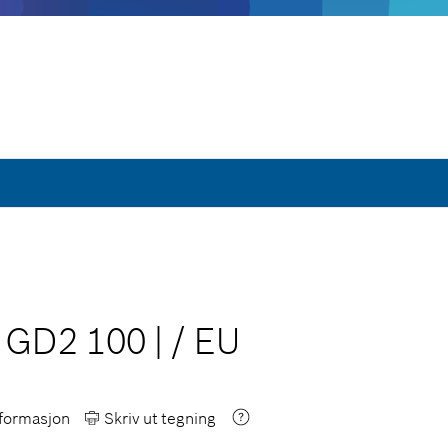
1 GD2 100
|
/
EU
formasjon
Skriv ut tegning