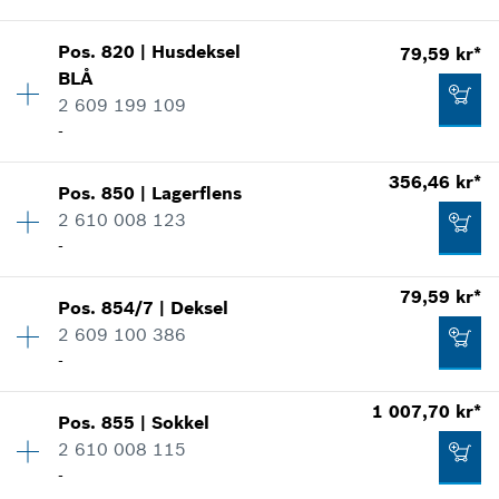
Vis som bilde
Tilføye til handlekurven
733,64 kr*
Pos
.
820
|
Husdeksel
79,59 kr*
Kvantitet
1
BLÅ
Prisgruppe
:
22
*
Anviste priser er netto priser. Eksl. Moms
2 609 199 109
Reservedelsinformasjoner
-
Bruksinformasjon
-
Tilføye til handlekurven
Vis som bilde
Kvantitet
1
356,46 kr*
Pos
.
850
|
Lagerflens
Prisgruppe
:
21
Tilføye til handlekurven
2 610 008 123
Reservedelsinformasjoner
-
Bruksinformasjon
79,59 kr*
Vis som bilde
92,20 kr*
Pos
.
854/7
|
Deksel
Kvantitet
1
2 609 100 386
Prisgruppe
:
33
*
Anviste priser er netto priser. Eksl. Moms
-
Reservedelsinformasjoner
Bruksinformasjon
Kvantitet
2
1 007,70 kr*
Tilføye til handlekurven
Vis som bilde
79,59 kr*
Pos
.
855
|
Sokkel
Prisgruppe
:
21
2 610 008 115
*
Anviste priser er netto priser. Eksl. Moms
Reservedelsinformasjoner
-
Bruksinformasjon