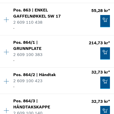
Bruksinformasjon
Kvantitet
1
Vis som bilde
14,08 kr*
Pos
.
863
|
ENKEL
55,28 kr*
Prisgruppe
:
10
GAFFELNØKKEL
SW 17
*
Anviste priser er netto priser. Eksl. Moms
Reservedelsinformasjoner
2 609 110 438
Bruksinformasjon
-
Vis som bilde
Tilføye til handlekurven
214,73 kr*
Kvantitet
1
Pos
.
864/1
|
214,73 kr*
Prisgruppe
:
18
*
Anviste priser er netto priser. Eksl. Moms
GRUNNPLATE
Reservedelsinformasjoner
2 609 100 383
Tilføye til handlekurven
Bruksinformasjon
-
9,38 kr*
Vis som bilde
Kvantitet
1
*
Anviste priser er netto priser. Eksl. Moms
32,73 kr*
Pos
.
864/2
|
Håndtak
Prisgruppe
:
29
2 609 100 423
Tilføye til handlekurven
Reservedelsinformasjoner
-
Bruksinformasjon
55,28 kr*
Kvantitet
1
Vis som bilde
Pos
.
864/3
|
32,73 kr*
Prisgruppe
:
15
*
Anviste priser er netto priser. Eksl. Moms
HÅNDTAKSKAPPE
Reservedelsinformasjoner
2 609 100 140