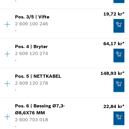
-
19,72 kr*
Pos
.
3/5
|
Vifte
Kvantitet
1
2 609 100 246
Prisgruppe
:
25
-
Reservedelsinformasjoner
Bruksinformasjon
64,17 kr*
Vis som bilde
Pos
.
4
|
Bryter
Kvantitet
1
2 609 120 274
Prisgruppe
:
12
-
Reservedelsinformasjoner
Bruksinformasjon
148,93 kr*
Vis som bilde
Pos
.
5
|
NETTKABEL
Kvantitet
1
133,17 kr*
2 609 120 278
Prisgruppe
:
19
-
Reservedelsinformasjoner
*
Anviste priser er netto priser. Eksl. Moms
Bruksinformasjon
Vis som bilde
Pos
.
6
|
Bøssing
Ø7,3-
22,84 kr*
Kvantitet
1
Tilføye til handlekurven
19,72 kr*
Ø8,6X76 MM
Prisgruppe
:
26
2 600 703 018
Reservedelsinformasjoner
*
Anviste priser er netto priser. Eksl. Moms
-
Bruksinformasjon