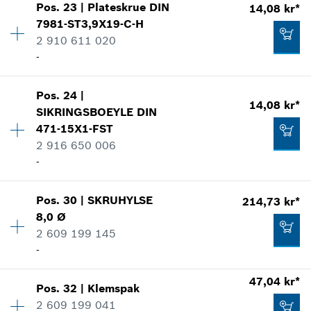
Vis som bilde
Pos
.
23
|
Plateskrue
DIN
14,08 kr*
Prisgruppe
:
10
Tilføye til handlekurven
9,38 kr*
7981-ST3,9X19-C-H
Reservedelsinformasjoner
2 910 611 020
*
Anviste priser er netto priser. Eksl. Moms
Bruksinformasjon
-
Vis som bilde
Tilføye til handlekurven
9,38 kr*
Pos
.
24
|
Kvantitet
2
14,08 kr*
SIKRINGSBOEYLE
DIN
Prisgruppe
:
11
*
Anviste priser er netto priser. Eksl. Moms
471-15X1-FST
Reservedelsinformasjoner
2 916 650 006
Bruksinformasjon
9,38 kr*
Tilføye til handlekurven
-
Vis som bilde
*
Anviste priser er netto priser. Eksl. Moms
Pos
.
30
|
SKRUHYLSE
214,73 kr*
Kvantitet
1
Tilføye til handlekurven
8,0 Ø
Prisgruppe
:
11
2 609 199 145
Reservedelsinformasjoner
-
Bruksinformasjon
14,08 kr*
Vis som bilde
*
Anviste priser er netto priser. Eksl. Moms
47,04 kr*
Pos
.
32
|
Klemspak
Kvantitet
1
2 609 199 041
Prisgruppe
:
29