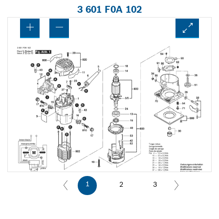
3 601 F0A 102
1
2
3