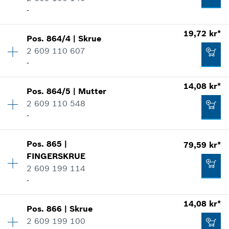
Tilføye til handlekurven
Bruksinformasjon
-
Vis som bilde
214,73 kr*
19,72 kr*
Pos
.
864/4
|
Skrue
Kvantitet
1
*
Anviste priser er netto priser. Eksl. Moms
2 609 110 607
Prisgruppe
:
15
-
Reservedelsinformasjoner
Tilføye til handlekurven
Bruksinformasjon
32,73 kr*
14,08 kr*
Vis som bilde
Pos
.
864/5
|
Mutter
Kvantitet
1
*
Anviste priser er netto priser. Eksl. Moms
2 609 110 548
Prisgruppe
:
12
-
Reservedelsinformasjoner
Tilføye til handlekurven
Bruksinformasjon
Kvantitet
1
Vis som bilde
Pos
.
865
|
79,59 kr*
Prisgruppe
:
11
32,73 kr*
FINGERSKRUE
Reservedelsinformasjoner
2 609 199 114
*
Anviste priser er netto priser. Eksl. Moms
Bruksinformasjon
-
Vis som bilde
14,08 kr*
Tilføye til handlekurven
19,72 kr*
Pos
.
866
|
Skrue
Kvantitet
2
2 609 199 100
Prisgruppe
:
21
*
Anviste priser er netto priser. Eksl. Moms