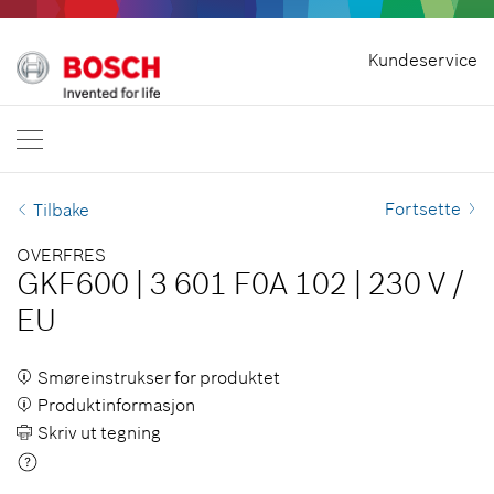
Hjem
Kundeservice
Bosch Professional
Kontakt oss
Norge
NO
Fortsette
Tilbake
OVERFRES
GKF600
|
3 601 F0A 102
|
230 V
/
EU
Smøreinstrukser for produktet
Produktinformasjon
Skriv ut tegning