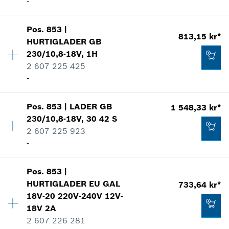
-
Bruksinformasjon
*
Anviste priser er netto priser. Eksl. Moms
Vis som bilde
Kvantitet
1
Pos
.
853
|
Prisgruppe
:
40
813,15 kr*
Tilføye til handlekurven
HURTIGLADER
GB
Reservedelsinformasjoner
230/10,8-18V, 1H
Bruksinformasjon
2 607 225 425
Vis som bilde
-
910,46 kr*
*
Anviste priser er netto priser. Eksl. Moms
Pos
.
853
|
LADER
GB
1 548,33 kr*
Kvantitet
1
230/10,8-18V, 30 42 S
Prisgruppe
:
41
Tilføye til handlekurven
2 607 225 923
733,64 kr*
Reservedelsinformasjoner
-
Bruksinformasjon
*
Anviste priser er netto priser. Eksl. Moms
Vis som bilde
Pos
.
853
|
Kvantitet
1
Tilføye til handlekurven
HURTIGLADER
EU GAL
733,64 kr*
Prisgruppe
:
47
18V-20 220V-240V 12V-
Reservedelsinformasjoner
18V 2A
Bruksinformasjon
2 607 226 281
Vis som bilde
813,15 kr*