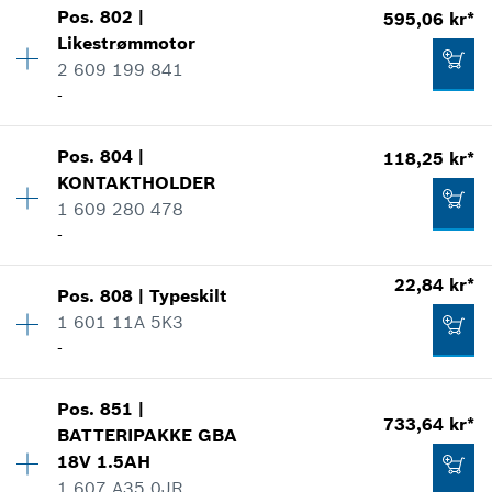
Pos
.
802
|
595,06 kr*
Kvantitet
1
*
Anviste priser er netto priser. Eksl. Moms
Likestrømmotor
Prisgruppe
:
11
2 609 199 841
14,08 kr*
Reservedelsinformasjoner
Tilføye til handlekurven
-
Bruksinformasjon
*
Anviste priser er netto priser. Eksl. Moms
Vis som bilde
Pos
.
804
|
118,25 kr*
Kvantitet
1
Tilføye til handlekurven
KONTAKTHOLDER
Prisgruppe
:
38
1 609 280 478
Reservedelsinformasjoner
-
Bruksinformasjon
Vis som bilde
14,08 kr*
22,84 kr*
Pos
.
808
|
Typeskilt
Kvantitet
1
*
Anviste priser er netto priser. Eksl. Moms
1 601 11A 5K3
Prisgruppe
:
24
-
Reservedelsinformasjoner
Tilføye til handlekurven
Bruksinformasjon
Vis som bilde
595,06 kr*
Pos
.
851
|
Kvantitet
1
733,64 kr*
BATTERIPAKKE
GBA
Prisgruppe
:
13
*
Anviste priser er netto priser. Eksl. Moms
18V 1.5AH
Reservedelsinformasjoner
1 607 A35 0JR
Bruksinformasjon