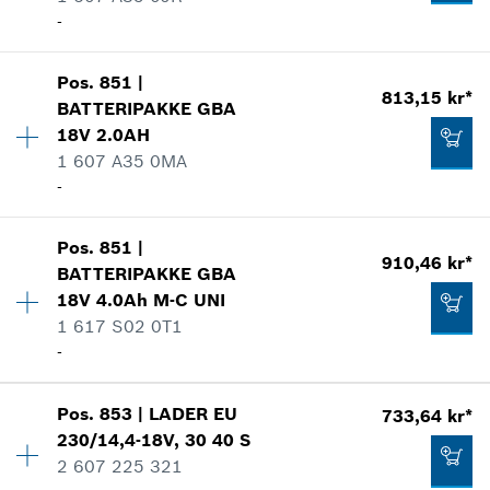
Tilføye til handlekurven
-
Vis som bilde
118,25 kr*
Kvantitet
1
Pos
.
851
|
Prisgruppe
:
40
*
Anviste priser er netto priser. Eksl. Moms
813,15 kr*
BATTERIPAKKE
GBA
Reservedelsinformasjoner
18V 2.0AH
Tilføye til handlekurven
Bruksinformasjon
1 607 A35 0MA
22,84 kr*
Vis som bilde
-
*
Anviste priser er netto priser. Eksl. Moms
Kvantitet
1
Pos
.
851
|
Prisgruppe
:
41
910,46 kr*
Tilføye til handlekurven
BATTERIPAKKE
GBA
Reservedelsinformasjoner
18V 4.0Ah M-C UNI
733,64 kr*
Bruksinformasjon
1 617 S02 0T1
*
Anviste priser er netto priser. Eksl. Moms
Vis som bilde
-
Tilføye til handlekurven
Pos
.
853
|
LADER
EU
733,64 kr*
Kvantitet
1
230/14,4-18V, 30 40 S
Prisgruppe
:
42
2 607 225 321
813,15 kr*
Reservedelsinformasjoner