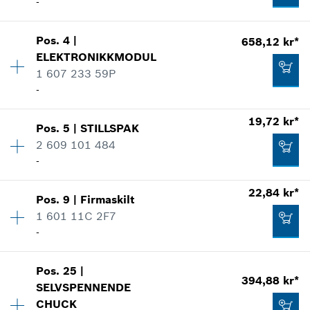
-
Pos
.
4
|
658,12 kr*
Kvantitet
1
ELEKTRONIKKMODUL
Prisgruppe
:
32
1 607 233 59P
Reservedelsinformasjoner
-
Bruksinformasjon
Vis som bilde
19,72 kr*
Pos
.
5
|
STILLSPAK
Kvantitet
1
2 609 101 484
Prisgruppe
:
39
-
Reservedelsinformasjoner
Bruksinformasjon
22,84 kr*
Vis som bilde
315,44 kr*
Pos
.
9
|
Firmaskilt
Kvantitet
1
1 601 11C 2F7
Prisgruppe
:
12
*
Anviste priser er netto priser. Eksl. Moms
-
Reservedelsinformasjoner
Bruksinformasjon
Tilføye til handlekurven
Vis som bilde
Pos
.
25
|
Kvantitet
1
394,88 kr*
658,12 kr*
SELVSPENNENDE
Prisgruppe
:
13
CHUCK
Reservedelsinformasjoner