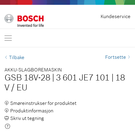
Hjem
Kundeservice
Bosch Professional
Kontakt oss
Norge
NO
Fortsette
Tilbake
AKKU-SLAGBOREMASKIN
GSB 18V-28
|
3 601 JE7 101
|
18
V
/
EU
Smøreinstrukser for produktet
Produktinformasjon
Skriv ut tegning