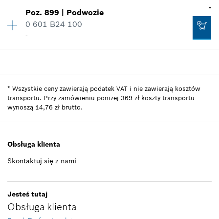
Ilość
4
-
Poz
.
899
|
Podwozie
Grupa cenowa
:
10
0 601 B24 100
Informacje dot. części zam.
-
Gdzie stosowany
Ilość
1
Wskaż na rysunku
Grupa cenowa
:
-
Informacje dot. części zam.
*
Wszystkie ceny zawierają podatek VAT i nie zawierają kosztów
Gdzie stosowany
transportu. Przy zamówieniu poniżej 369 zł koszty transportu
wynoszą 14,76 zł brutto.
Wskaż na rysunku
4,29 zł*
*
Wszystkie ceny zawierają podatek VAT i nie
zawierają kosztów transportu. Przy zamówieniu
Obsługa klienta
poniżej 369 zł koszty transportu wynoszą 14,76
-
Skontaktuj się z nami
zł brutto.
Dodaj do koszyka
Jesteś tutaj
Dodaj do koszyka
Obsługa klienta