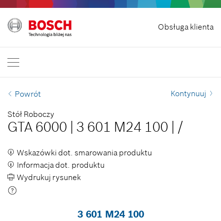
Odstąp od umowy
Obsługa klienta
Bosch Professional
Skontaktuj się z nami
Polska
PL
PL
| Polski
EN
| English
Kontynuuj
Powrót
Stół Roboczy
GTA 6000
|
3 601 M24 100
|
/
Wskazówki dot. smarowania produktu
Informacja dot. produktu
Wydrukuj rysunek
3 601 M24 100