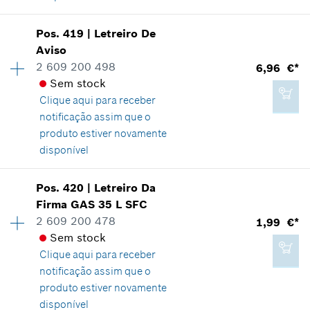
Pos
.
419
|
Letreiro De
Disponibilidade
1
Aviso
4,83 €*
Grupo de preço
:
19
2 609 200 498
6,96 €*
Informações de peças sobressalentes
*
Recomendação de preço não vinculativa do
Sem stock
Comprovante de aplicação
fabricante incluindo IVA
Clique aqui para
receber
Indicar na apresentação
notificação assim que o
produto estiver novamente
Adicionar ao carrinho das compras
disponível
Pos
.
420
|
Letreiro Da
5,62 €*
Disponibilidade
1
Firma
GAS 35 L SFC
Grupo de preço
:
21
*
Recomendação de preço não vinculativa do
2 609 200 478
1,99 €*
Informações de peças sobressalentes
fabricante incluindo IVA
Sem stock
Comprovante de aplicação
Clique aqui para
receber
Indicar na apresentação
notificação assim que o
Adicionar ao carrinho das compras
produto estiver novamente
disponível