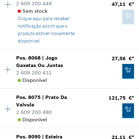
Informações de peças sobressalentes
2 609 200 449
47,11 €*
Comprovante de aplicação
Sem stock
5,62 €*
Indicar na apresentação
Clique aqui para
receber
*
Recomendação de preço não vinculativa do
notificação assim que o
fabricante incluindo IVA
produto estiver novamente
disponível
Adicionar ao carrinho das compras
-
Disponibilidade
1
Pos
.
8068
|
Jogo
27,56 €*
Grupo de preço
:
37
Gaxetas Ou Juntas
Informações de peças sobressalentes
2 609 200 431
Adicionar ao carrinho das compras
Comprovante de aplicação
Disponível
Indicar na apresentação
Pos
.
8075
|
Prato Da
121,75 €*
Disponibilidade
1
Valvula
Grupo de preço
:
32
2 609 200 480
Informações de peças sobressalentes
Disponível
Comprovante de aplicação
47,11 €*
Indicar na apresentação
*
Recomendação de preço não vinculativa do
Pos
.
8090
|
Esteira
21,11 €*
Disponibilidade
1