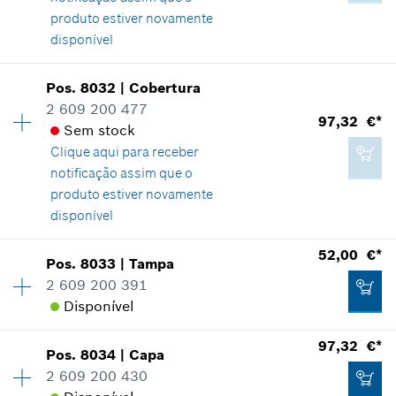
produto estiver novamente
4,12 €*
disponível
*
Recomendação de preço não vinculativa do
fabricante incluindo IVA
Pos
.
8032
|
Cobertura
Disponibilidade
1
2 609 200 477
47,11 €*
Grupo de preço
:
46
97,32 €*
Adicionar ao carrinho das compras
Sem stock
Informações de peças sobressalentes
*
Recomendação de preço não vinculativa do
Clique aqui para
receber
Comprovante de aplicação
fabricante incluindo IVA
notificação assim que o
Indicar na apresentação
produto estiver novamente
disponível
Adicionar ao carrinho das compras
52,00 €*
Pos
.
8033
|
Tampa
Disponibilidade
1
2 609 200 391
121,75 €*
Grupo de preço
:
44
Disponível
Informações de peças sobressalentes
*
Recomendação de preço não vinculativa do
Comprovante de aplicação
fabricante incluindo IVA
97,32 €*
Indicar na apresentação
Pos
.
8034
|
Capa
Disponibilidade
1
2 609 200 430
Grupo de preço
:
38
Adicionar ao carrinho das compras