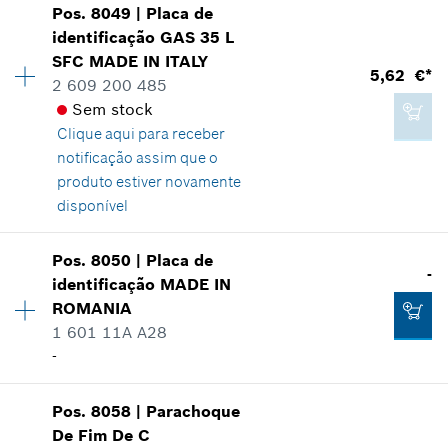
Pos
.
8049
|
Placa de
Disponibilidade
1
identificação
GAS 35 L
14,82 €*
Grupo de preço
:
28
Adicionar ao carrinho das compras
SFC MADE IN ITALY
Informações de peças sobressalentes
5,62 €*
*
Recomendação de preço não vinculativa do
2 609 200 485
Comprovante de aplicação
fabricante incluindo IVA
Sem stock
Indicar na apresentação
Clique aqui para
receber
notificação assim que o
Adicionar ao carrinho das compras
produto estiver novamente
disponível
16,64 €*
Pos
.
8050
|
Placa de
Disponibilidade
1
-
*
Recomendação de preço não vinculativa do
identificação
MADE IN
Grupo de preço
:
19
fabricante incluindo IVA
ROMANIA
Informações de peças sobressalentes
1 601 11A A28
Comprovante de aplicação
-
Adicionar ao carrinho das compras
Indicar na apresentação
Disponibilidade
1
Pos
.
8058
|
Parachoque
Grupo de preço
:
-
De Fim De C