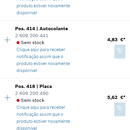
produto estiver novamente
Adicionar ao carrinho das compras
disponível
1,99 €*
Pos
.
414
|
Autocolante
Disponibilidade
2
*
Recomendação de preço não vinculativa do
2 609 200 441
Grupo de preço
:
10
4,83 €*
fabricante incluindo IVA
Sem stock
Informações de peças sobressalentes
Clique aqui para
receber
Comprovante de aplicação
Adicionar ao carrinho das compras
notificação assim que o
Indicar na apresentação
produto estiver novamente
disponível
Pos
.
418
|
Placa
Disponibilidade
1
2 609 200 490
0,82 €*
Grupo de preço
:
18
5,62 €*
Sem stock
Informações de peças sobressalentes
*
Recomendação de preço não vinculativa do
Clique aqui para
receber
Comprovante de aplicação
fabricante incluindo IVA
notificação assim que o
Indicar na apresentação
produto estiver novamente
disponível
Adicionar ao carrinho das compras