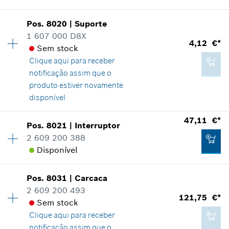
Disponibilidade
2
Pos
.
8020
|
Suporte
6,96 €*
Grupo de preço
:
13
1 607 000 D8X
4,12 €*
*
Recomendação de preço não vinculativa do
Informações de peças sobressalentes
Sem stock
fabricante incluindo IVA
Comprovante de aplicação
Clique aqui para
receber
Indicar na apresentação
notificação assim que o
produto estiver novamente
Adicionar ao carrinho das compras
disponível
47,11 €*
Pos
.
8021
|
Interruptor
1,99 €*
Disponibilidade
1
2 609 200 388
Grupo de preço
:
17
*
Recomendação de preço não vinculativa do
Disponível
Informações de peças sobressalentes
fabricante incluindo IVA
Comprovante de aplicação
Indicar na apresentação
Pos
.
8031
|
Carcaca
Disponibilidade
1
Adicionar ao carrinho das compras
2 609 200 493
Grupo de preço
:
37
121,75 €*
Sem stock
Informações de peças sobressalentes
Clique aqui para
receber
Comprovante de aplicação
notificação assim que o
Indicar na apresentação