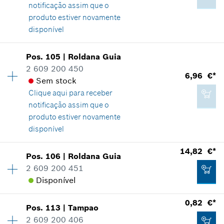
notificação assim que o
Indicar na apresentação
produto estiver novamente
6,96 €*
Adicionar ao carrinho das compras
disponível
*
Recomendação de preço não vinculativa do
Disponibilidade
1
fabricante incluindo IVA
Pos
.
105
|
Roldana Guia
Grupo de preço
:
10
2 609 200 450
1,24 €*
6,96 €*
Adicionar ao carrinho das compras
Informações de peças sobressalentes
Sem stock
*
Recomendação de preço não vinculativa do
Comprovante de aplicação
Clique aqui para
receber
fabricante incluindo IVA
Indicar na apresentação
notificação assim que o
produto estiver novamente
disponível
Adicionar ao carrinho das compras
14,82 €*
Pos
.
106
|
Roldana Guia
0,82 €*
Disponibilidade
1
2 609 200 451
Grupo de preço
:
21
*
Recomendação de preço não vinculativa do
Disponível
Informações de peças sobressalentes
fabricante incluindo IVA
Comprovante de aplicação
0,82 €*
Indicar na apresentação
Pos
.
113
|
Tampao
Disponibilidade
1
Adicionar ao carrinho das compras
2 609 200 406
Grupo de preço
:
27