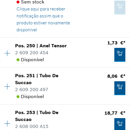
Comprovante de aplicação
Sem stock
Indicar na apresentação
Clique aqui para
receber
notificação assim que o
Adicionar ao carrinho das compras
produto estiver novamente
disponível
1,24 €*
Disponibilidade
4
1,73 €*
Pos
.
250
|
Anel Tensor
Grupo de preço
:
10
*
Recomendação de preço não vinculativa do
2 609 200 454
fabricante incluindo IVA
Informações de peças sobressalentes
Disponível
Comprovante de aplicação
Indicar na apresentação
Adicionar ao carrinho das compras
Pos
.
251
|
Tubo De
8,06 €*
Disponibilidade
1
Succao
Grupo de preço
:
12
2 609 200 497
Informações de peças sobressalentes
Disponível
Comprovante de aplicação
Indicar na apresentação
0,82 €*
Pos
.
253
|
Tubo De
18,77 €*
Disponibilidade
1
*
Recomendação de preço não vinculativa do
Succao
Grupo de preço
:
22
fabricante incluindo IVA
2 608 000 A15
Informações de peças sobressalentes