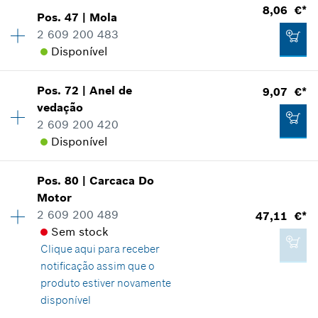
8,06 €*
Pos
.
47
|
Mola
Disponibilidade
2
Adicionar ao carrinho das compras
2 609 200 483
10,34 €*
Grupo de preço
:
15
Disponível
Informações de peças sobressalentes
*
Recomendação de preço não vinculativa do
Comprovante de aplicação
fabricante incluindo IVA
Indicar na apresentação
Pos
.
72
|
Anel de
9,07 €*
Disponibilidade
1
vedação
Grupo de preço
:
22
Adicionar ao carrinho das compras
2 609 200 420
Informações de peças sobressalentes
Disponível
Comprovante de aplicação
Indicar na apresentação
2,87 €*
Pos
.
80
|
Carcaca Do
Disponibilidade
1
Motor
Grupo de preço
:
23
*
Recomendação de preço não vinculativa do
2 609 200 489
47,11 €*
Informações de peças sobressalentes
fabricante incluindo IVA
Sem stock
Comprovante de aplicação
Clique aqui para
receber
Indicar na apresentação
8,06 €*
Adicionar ao carrinho das compras
notificação assim que o
*
Recomendação de preço não vinculativa do
produto estiver novamente
fabricante incluindo IVA
disponível