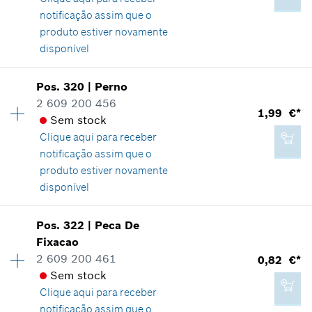
notificação assim que o
produto estiver novamente
Adicionar ao carrinho das compras
disponível
Pos
.
320
|
Perno
0,82 €*
Disponibilidade
1
2 609 200 456
Grupo de preço
:
30
1,99 €*
*
Recomendação de preço não vinculativa do
Sem stock
Informações de peças sobressalentes
fabricante incluindo IVA
Clique aqui para
receber
Comprovante de aplicação
notificação assim que o
Indicar na apresentação
produto estiver novamente
Adicionar ao carrinho das compras
disponível
Disponibilidade
1
Pos
.
322
|
Peca De
Grupo de preço
:
13
Fixacao
21,11 €*
Informações de peças sobressalentes
2 609 200 461
0,82 €*
*
Recomendação de preço não vinculativa do
Comprovante de aplicação
Sem stock
fabricante incluindo IVA
Indicar na apresentação
Clique aqui para
receber
notificação assim que o