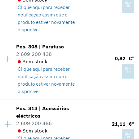
Comprovante de aplicação
fabricante incluindo IVA
Clique aqui para
receber
Indicar na apresentação
8,06 €*
notificação assim que o
Adicionar ao carrinho das compras
*
Recomendação de preço não vinculativa do
produto estiver novamente
fabricante incluindo IVA
disponível
Adicionar ao carrinho das compras
Pos
.
308
|
Parafuso
4,83 €*
Disponibilidade
1
2 609 200 438
Grupo de preço
:
15
0,82 €*
*
Recomendação de preço não vinculativa do
Sem stock
Informações de peças sobressalentes
fabricante incluindo IVA
Clique aqui para
receber
Comprovante de aplicação
notificação assim que o
Indicar na apresentação
produto estiver novamente
Adicionar ao carrinho das compras
disponível
Pos
.
313
|
Acessórios
Disponibilidade
2
eléctricos
2,87 €*
Grupo de preço
:
10
2 609 200 486
21,11 €*
Informações de peças sobressalentes
*
Recomendação de preço não vinculativa do
Sem stock
Comprovante de aplicação
fabricante incluindo IVA
Clique aqui para
receber
Indicar na apresentação