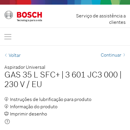
Rescindir contrato
Serviço de assistência a
Bosch Professional
clientes
Contacte-nos
Portuguesa
PT
Continuar
Voltar
Aspirador Universal
GAS 35 L SFC+
|
3 601 JC3 000
|
230 V
/
EU
Instruções de lubrificação para produto
Informação do produto
Imprimir desenho