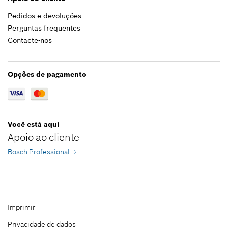
Pedidos e devoluções
Adicionar ao carrinho das compras
16,64 €*
Perguntas frequentes
Contacte-nos
*
Recomendação de preço não vinculativa do
fabricante incluindo IVA
Opções de pagamento
Adicionar ao carrinho das compras
Você está aqui
Apoio ao cliente
Bosch Professional
Imprimir
Privacidade de dados