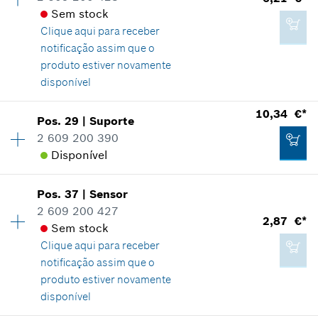
*
Recomendação de preço não vinculativa do
Sem stock
Comprovante de aplicação
fabricante incluindo IVA
Clique aqui para
receber
Indicar na apresentação
notificação assim que o
6,96 €*
Adicionar ao carrinho das compras
produto estiver novamente
*
Recomendação de preço não vinculativa do
disponível
fabricante incluindo IVA
Disponibilidade
1
10,34 €*
Pos
.
29
|
Suporte
8,06 €*
Grupo de preço
:
20
Adicionar ao carrinho das compras
2 609 200 390
*
Recomendação de preço não vinculativa do
Informações de peças sobressalentes
Disponível
fabricante incluindo IVA
Comprovante de aplicação
Indicar na apresentação
Pos
.
37
|
Sensor
Disponibilidade
1
Adicionar ao carrinho das compras
2 609 200 427
Grupo de preço
:
24
2,87 €*
Sem stock
Informações de peças sobressalentes
Clique aqui para
receber
Comprovante de aplicação
notificação assim que o
Indicar na apresentação
6,21 €*
produto estiver novamente
*
Recomendação de preço não vinculativa do
disponível
fabricante incluindo IVA