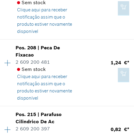
Sem stock
Comprovante de aplicação
fabricante incluindo IVA
Clique aqui para
receber
Indicar na apresentação
notificação assim que o
0,82 €*
Adicionar ao carrinho das compras
produto estiver novamente
*
Recomendação de preço não vinculativa do
disponível
fabricante incluindo IVA
Pos
.
208
|
Peca De
0,82 €*
Disponibilidade
5
Adicionar ao carrinho das compras
Fixacao
Grupo de preço
:
10
*
Recomendação de preço não vinculativa do
2 609 200 481
1,24 €*
Informações de peças sobressalentes
fabricante incluindo IVA
Sem stock
Comprovante de aplicação
Clique aqui para
receber
Indicar na apresentação
notificação assim que o
Adicionar ao carrinho das compras
produto estiver novamente
disponível
Disponibilidade
2
Pos
.
215
|
Parafuso
0,82 €*
Grupo de preço
:
11
Cilindrico De Ac
*
Recomendação de preço não vinculativa do
Informações de peças sobressalentes
2 609 200 397
0,82 €*
fabricante incluindo IVA