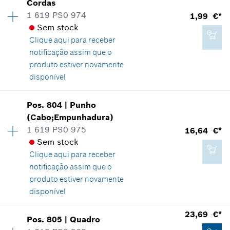
Cordas
fabricante incluindo IVA
Informações de peças sobressalentes
1 619 PS0 974
1,99 €*
Comprovante de aplicação
Sem stock
Indicar na apresentação
Adicionar ao carrinho das compras
Clique aqui para
receber
notificação assim que o
produto estiver novamente
disponível
6,96 €*
Disponibilidade
1
Pos
.
804
|
Punho
Grupo de preço
:
13
*
Recomendação de preço não vinculativa do
(Cabo;Empunhadura)
fabricante incluindo IVA
Informações de peças sobressalentes
1 619 PS0 975
16,64 €*
Comprovante de aplicação
Sem stock
Indicar na apresentação
Adicionar ao carrinho das compras
Clique aqui para
receber
notificação assim que o
produto estiver novamente
disponível
1,99 €*
Disponibilidade
1
23,69 €*
Pos
.
805
|
Quadro
Grupo de preço
:
28
*
Recomendação de preço não vinculativa do