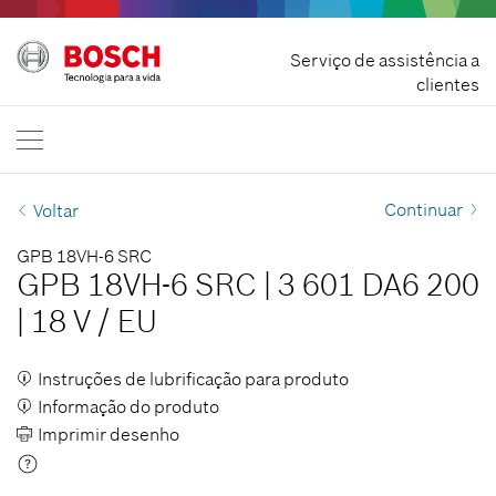
Rescindir contrato
Serviço de assistência a
Bosch Professional
clientes
Contacte-nos
Portuguesa
PT
Continuar
Voltar
GPB 18VH-6 SRC
GPB 18VH-6 SRC
|
3 601 DA6 200
|
18 V
/
EU
Instruções de lubrificação para produto
Informação do produto
Imprimir desenho