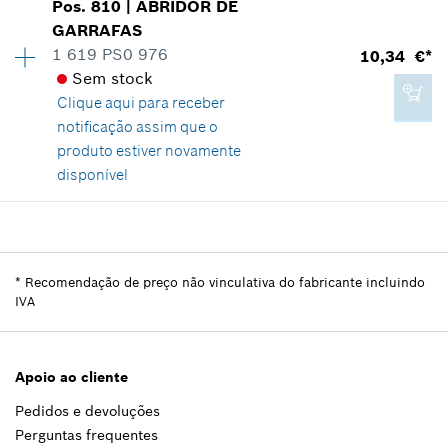
Pos
.
810
|
ABRIDOR DE
1,99 €*
Grupo de preço
:
26
GARRAFAS
*
Recomendação de preço não vinculativa do
Informações de peças sobressalentes
1 619 PS0 976
10,34 €*
fabricante incluindo IVA
Comprovante de aplicação
Sem stock
Indicar na apresentação
Clique aqui para
receber
Adicionar ao carrinho das compras
notificação assim que o
produto estiver novamente
disponível
13,01 €*
Disponibilidade
1
Grupo de preço
:
24
*
Recomendação de preço não vinculativa do
fabricante incluindo IVA
Informações de peças sobressalentes
*
Recomendação de preço não vinculativa do fabricante incluindo
Comprovante de aplicação
IVA
Indicar na apresentação
Adicionar ao carrinho das compras
Apoio ao cliente
Pedidos e devoluções
10,34 €*
Perguntas frequentes