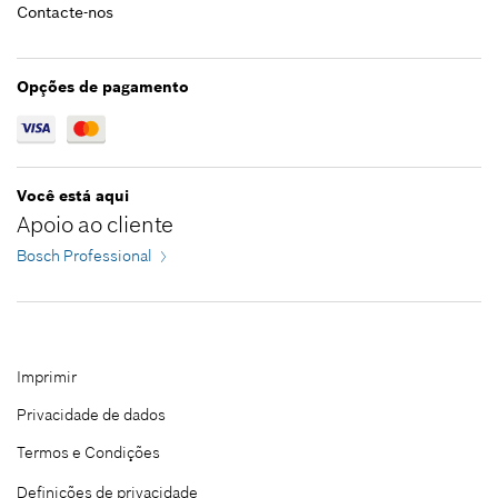
Contacte-nos
*
Recomendação de preço não vinculativa do
fabricante incluindo IVA
Opções de pagamento
Adicionar ao carrinho das compras
Você está aqui
Apoio ao cliente
Bosch Professional
Imprimir
Privacidade de dados
Termos e Condições
Definições de privacidade