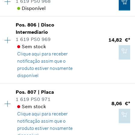
1 619 PS0 968
fabricante incluindo IVA
Informações de peças sobressalentes
Disponível
Comprovante de aplicação
Disponibilidade
1
Indicar na apresentação
Adicionar ao carrinho das compras
Pos
.
806
|
Disco
Grupo de preço
:
31
Intermediario
Informações de peças sobressalentes
1 619 PS0 969
14,82 €*
Comprovante de aplicação
Sem stock
Indicar na apresentação
Clique aqui para
receber
16,64 €*
notificação assim que o
*
Recomendação de preço não vinculativa do
produto estiver novamente
fabricante incluindo IVA
disponível
23,69 €*
Disponibilidade
1
Adicionar ao carrinho das compras
Pos
.
807
|
Placa
Grupo de preço
:
27
*
Recomendação de preço não vinculativa do
1 619 PS0 971
8,06 €*
fabricante incluindo IVA
Informações de peças sobressalentes
Sem stock
Comprovante de aplicação
Clique aqui para
receber
Indicar na apresentação
Adicionar ao carrinho das compras
notificação assim que o
produto estiver novamente