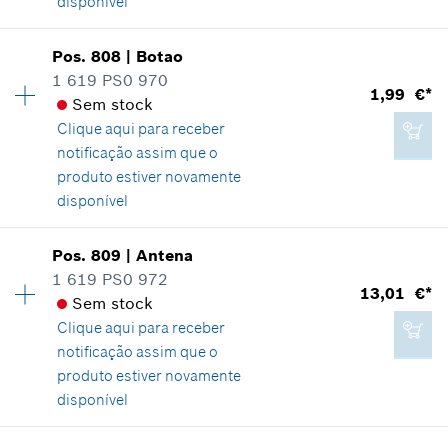
disponível
Disponibilidade
1
Pos
.
808
|
Botao
14,82 €*
Grupo de preço
:
22
1 619 PS0 970
1,99 €*
*
Recomendação de preço não vinculativa do
Informações de peças sobressalentes
Sem stock
fabricante incluindo IVA
Comprovante de aplicação
Clique aqui para
receber
Indicar na apresentação
notificação assim que o
Adicionar ao carrinho das compras
produto estiver novamente
disponível
Disponibilidade
1
Pos
.
809
|
Antena
8,06 €*
Grupo de preço
:
13
1 619 PS0 972
13,01 €*
*
Recomendação de preço não vinculativa do
Informações de peças sobressalentes
Sem stock
fabricante incluindo IVA
Comprovante de aplicação
Clique aqui para
receber
Indicar na apresentação
notificação assim que o
Adicionar ao carrinho das compras
produto estiver novamente
disponível
Disponibilidade
1