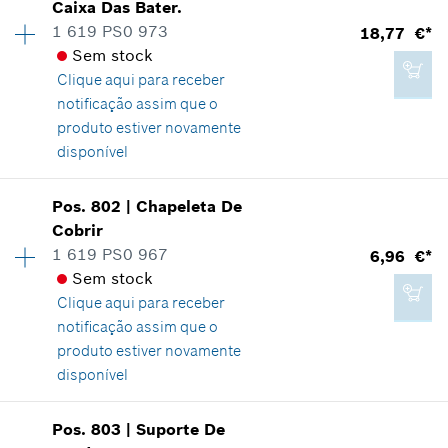
Caixa Das Bater.
1 619 PS0 973
18,77 €*
Sem stock
Clique aqui para
receber
notificação assim que o
produto estiver novamente
disponível
Disponibilidade
1
Pos
.
802
|
Chapeleta De
Grupo de preço
:
29
Cobrir
Informações de peças sobressalentes
1 619 PS0 967
6,96 €*
Comprovante de aplicação
Sem stock
Indicar na apresentação
Clique aqui para
receber
notificação assim que o
produto estiver novamente
disponível
18,77 €*
Disponibilidade
1
Pos
.
803
|
Suporte De
Grupo de preço
:
21
*
Recomendação de preço não vinculativa do