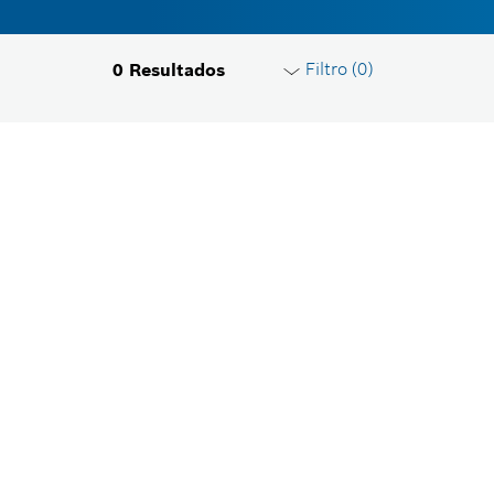
Filtro (
0
)
0
Resultados
Redefinir filtros
Grupo de produto
Selecione