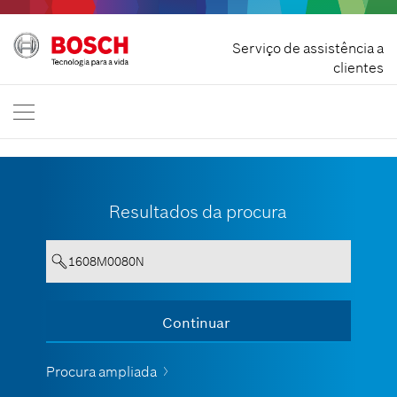
Rescindir contrato
Serviço de assistência a
Bosch Professional
clientes
Contacte-nos
Portuguesa
PT
Resultados da procura
Entrar no min. 3 dígitos.
Continuar
Mostrar todo
Procura ampliada