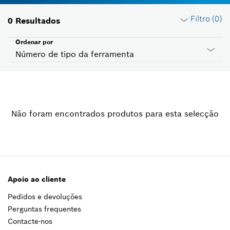
Filtro (
0
)
0
Resultados
Ordenar por
Número de tipo da ferramenta
Redefinir filtros
Não foram encontrados produtos para esta selecção
Grupo de produto
Selecione
Tensão
Selecione
Apoio ao cliente
Pedidos e devoluções
Filtrar por país
Perguntas frequentes
Selecione
Contacte-nos