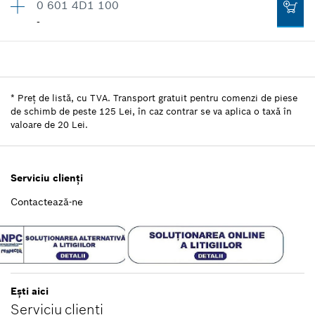
0 601 4D1 100
-
Cantitate
1
Grupă de preţ
:
-
Informaţii piese de schimb
*
Preț de listă, cu TVA. Transport gratuit pentru comenzi de piese
Unde se foloseşte
de schimb de peste 125 Lei, în caz contrar se va aplica o taxă în
valoare de 20 Lei.
Arată figura
Serviciu clienţi
-
Contactează-ne
Adaugă în coş
Eşti aici
Serviciu clienţi