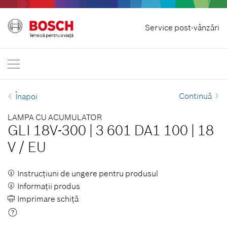
Revocare contract
Service post-vânzări
Scule electrice profesionale
Contactează-ne
România
RO
Continuă
Înapoi
LAMPA CU ACUMULATOR
GLI 18V-300
|
3 601 DA1 100
|
18
V
/
EU
Instrucţiuni de ungere pentru produsul
Informaţii produs
Imprimare schiţă