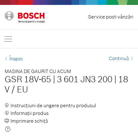
Revocare contract
Service post-vânzări
Scule electrice profesionale
Contactează-ne
România
RO
Continuă
Înapoi
MASINA DE GAURIT CU ACUM
GSR 18V-65
|
3 601 JN3 200
|
18
V
/
EU
Instrucţiuni de ungere pentru produsul
Informaţii produs
Imprimare schiţă