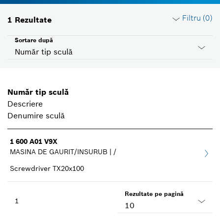
Filtru (
0
)
1
Rezultate
Sortare după
Număr tip sculă
Resetare filtre
Număr tip sculă
Descriere
Grupă produse
Denumire sculă
Selectează
1 600 A01 V9X
MASINA DE GAURIT/INSURUB | /
Tensiune
Selectează
Screwdriver TX20x100
ID ţară
Rezultate pe pagină
1
Selectează
10