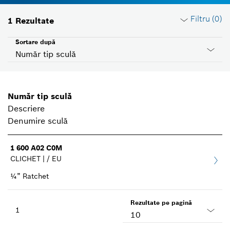
Filtru (
0
)
1
Rezultate
Sortare după
Număr tip sculă
Resetare filtre
Număr tip sculă
Descriere
Grupă produse
Denumire sculă
Selectează
1 600 A02 C0M
CLICHET | / EU
Tensiune
Selectează
¼” Ratchet
ID ţară
Rezultate pe pagină
1
Selectează
10