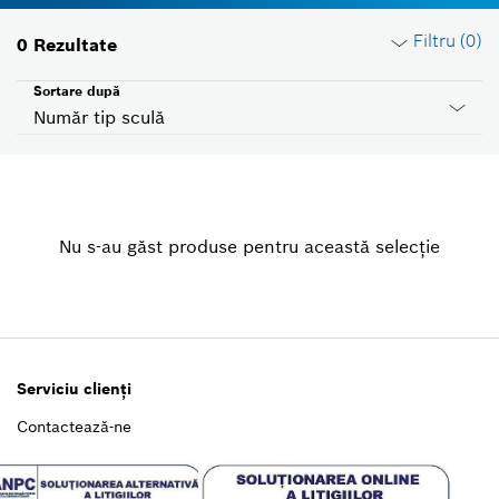
Filtru (
0
)
0
Rezultate
Sortare după
Număr tip sculă
Resetare filtre
Nu s-au găst produse pentru această selecţie
Grupă produse
Selectează
Tensiune
Selectează
Serviciu clienţi
Contactează-ne
ID ţară
Selectează