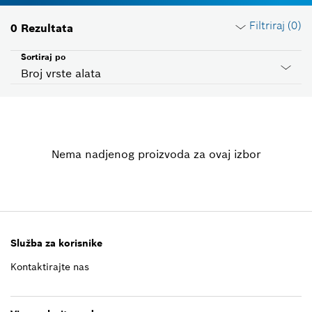
Filtriraj (
0
)
0
Rezultata
Sortiraj po
Broj vrste alata
Resetuj filtere
Nema nadjenog proizvoda za ovaj izbor
Grupa proizvoda
Izaberite
Napon
Izaberite
Služba za korisnike
Kontaktirajte nas
ID Zemlje
Izaberite