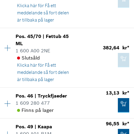
Visa som illustration
Klicka här för
Få ett
meddelande så fort delen
Lägg till i kundvagn
är tillbaka på lager
Pos
.
45/70
|
Fettub
45
13,13 kr*
Tillgänglighet
1
ML
Prisgrupp
:
11
382,64 kr*
*
Alla priser inkluderar moms
1 600 A00 2NE
Reservdelsinformationer
Slutsåld
Användningsbevis
Klicka här för
Få ett
Visa som illustration
Lägg till i kundvagn
meddelande så fort delen
är tillbaka på lager
13,13 kr*
Pos
.
46
|
Tryckfjaeder
Tillgänglighet
1
1 609 280 477
13,13 kr*
Prisgrupp
:
32
Finns på lager
Reservdelsinformationer
*
Alla priser inkluderar moms
Användningsbevis
96,55 kr*
Visa som illustration
Pos
.
49
|
Kaapa
Tillgänglighet
1
Lägg till i kundvagn
1 600 A01 R1M