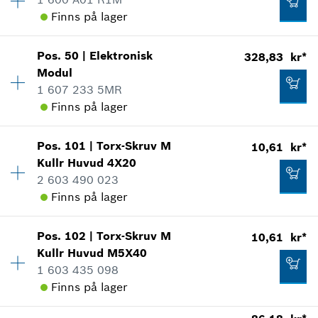
Prisgrupp
:
11
Finns på lager
Reservdelsinformationer
Användningsbevis
Visa som illustration
Pos
.
50
|
Elektronisk
328,83 kr*
Tillgänglighet
1
382,64 kr*
Modul
Prisgrupp
:
21
1 607 233 5MR
Reservdelsinformationer
*
Alla priser inkluderar moms
Finns på lager
Användningsbevis
Visa som illustration
Lägg till i kundvagn
13,13 kr*
Pos
.
101
|
Torx-Skruv M
10,61 kr*
Tillgänglighet
1
Kullr Huvud
4X20
Prisgrupp
:
31
*
Alla priser inkluderar moms
2 603 490 023
Reservdelsinformationer
Finns på lager
Användningsbevis
Lägg till i kundvagn
Visa som illustration
96,55 kr*
Pos
.
102
|
Torx-Skruv M
10,61 kr*
Tillgänglighet
12
*
Alla priser inkluderar moms
Kullr Huvud
M5X40
Prisgrupp
:
10
1 603 435 098
Reservdelsinformationer
Lägg till i kundvagn
Finns på lager
Användningsbevis
Visa som illustration
328,83 kr*
Tillgänglighet
4