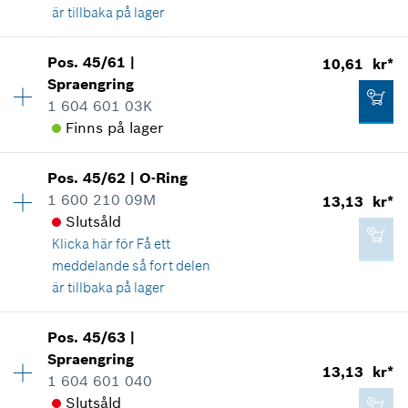
är tillbaka på lager
*
Alla priser inkluderar moms
Pos
.
45/61
|
10,61 kr*
Tillgänglighet
1
Lägg till i kundvagn
Spraengring
18,86 kr*
Prisgrupp
:
46
1 604 601 03K
Reservdelsinformationer
*
Alla priser inkluderar moms
Finns på lager
Användningsbevis
Visa som illustration
Tillgänglighet
1
Lägg till i kundvagn
Pos
.
45/62
|
O-Ring
Prisgrupp
:
10
1 600 210 09M
13,13 kr*
Reservdelsinformationer
Slutsåld
Användningsbevis
Klicka här för
Få ett
Visa som illustration
meddelande så fort delen
1 386,61 kr*
är tillbaka på lager
*
Alla priser inkluderar moms
Tillgänglighet
1
Pos
.
45/63
|
Prisgrupp
:
11
Lägg till i kundvagn
Spraengring
10,61 kr*
13,13 kr*
Reservdelsinformationer
1 604 601 040
*
Alla priser inkluderar moms
Användningsbevis
Slutsåld