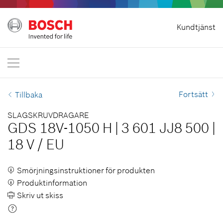
Ångra avtal
Kundtjänst
Bosch Professional
Kontakta oss
Sverige
SV
Fortsätt
Tillbaka
SLAGSKRUVDRAGARE
GDS 18V-1050 H
|
3 601 JJ8 500
|
18 V
/
EU
Smörjningsinstruktioner för produkten
Produktinformation
Skriv ut skiss