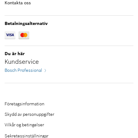
328,83 kr*
Kontakta oss
*
Alla priser inkluderar moms
Betalningsalternativ
Lägg till i kundvagn
Du är här
Kundservice
Bosch Professional
Företagsinformation
Skydd av personuppgifter
Vilkår og betingelser
Sekretessinställningar