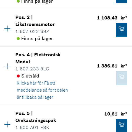
Finns på lager
Pos
.
2
|
1 108,43 kr*
Tillgänglighet
1
Likstroemsmotor
Prisgrupp
:
30
1 607 022 69Z
Reservdelsinformationer
Finns på lager
Användningsbevis
Visa som illustration
Tillgänglighet
1
Pos
.
4
|
Elektronisk
Prisgrupp
:
44
Modul
1 386,61 kr*
Reservdelsinformationer
1 607 233 5LG
Användningsbevis
Slutsåld
Visa som illustration
Klicka här för
Få ett
305,71 kr*
meddelande så fort delen
*
Alla priser inkluderar moms
är tillbaka på lager
Lägg till i kundvagn
Pos
.
5
|
10,61 kr*
1 108,43 kr*
Tillgänglighet
1
Omkastningsspak
Prisgrupp
:
46
*
Alla priser inkluderar moms
1 600 A01 P3K
Reservdelsinformationer