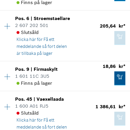
Finns på lager
Användningsbevis
Visa som illustration
Lägg till i kundvagn
Pos
.
6
|
Stroemstaellare
Tillgänglighet
1
2 607 202 501
205,64 kr*
Prisgrupp
:
10
Slutsåld
Reservdelsinformationer
Klicka här för
Få ett
Användningsbevis
meddelande så fort delen
Visa som illustration
1 386,61 kr*
är tillbaka på lager
*
Alla priser inkluderar moms
Tillgänglighet
1
18,86 kr*
Pos
.
9
|
Firmaskylt
Prisgrupp
:
27
Lägg till i kundvagn
1 601 11C 3U5
Reservdelsinformationer
Finns på lager
10,61 kr*
Användningsbevis
Tillgänglighet
1
*
Alla priser inkluderar moms
Visa som illustration
Pos
.
45
|
Vaexellaada
Prisgrupp
:
13
1 600 A01 RJ5
1 386,61 kr*
Lägg till i kundvagn
Reservdelsinformationer
Slutsåld
Användningsbevis
Klicka här för
Få ett
Visa som illustration
meddelande så fort delen
205,64 kr*