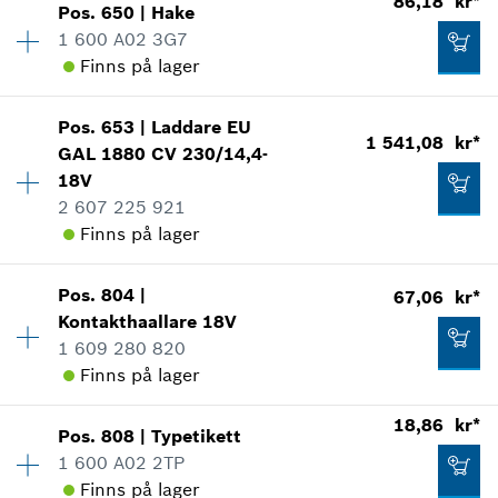
86,18 kr*
Pos
.
650
|
Hake
Prisgrupp
:
10
*
Alla priser inkluderar moms
1 600 A02 3G7
Reservdelsinformationer
Finns på lager
Lägg till i kundvagn
Användningsbevis
Visa som illustration
10,61 kr*
Pos
.
653
|
Laddare
EU
Tillgänglighet
1
1 541,08 kr*
GAL 1880 CV 230/14,4-
Prisgrupp
:
20
*
Alla priser inkluderar moms
18V
Reservdelsinformationer
2 607 225 921
Användningsbevis
Lägg till i kundvagn
Finns på lager
Visa som illustration
10,61 kr*
*
Alla priser inkluderar moms
Pos
.
804
|
67,06 kr*
Tillgänglighet
1
Kontakthaallare
18V
Prisgrupp
:
47
Lägg till i kundvagn
1 609 280 820
Reservdelsinformationer
Finns på lager
Användningsbevis
86,18 kr*
Visa som illustration
*
Alla priser inkluderar moms
18,86 kr*
Pos
.
808
|
Typetikett
Tillgänglighet
1
1 600 A02 2TP
Prisgrupp
:
18
Lägg till i kundvagn
Finns på lager
Reservdelsinformationer