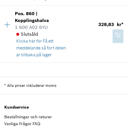
Användningsbevis
Tillgänglighet
1
Visa som illustration
1 541,08 kr*
Pos
.
860
|
Prisgrupp
:
13
Kopplingshalva
*
Alla priser inkluderar moms
328,83 kr*
Reservdelsinformationer
1 600 A02 6YU
Användningsbevis
Slutsåld
Visa som illustration
Lägg till i kundvagn
Klicka här för
Få ett
meddelande så fort delen
67,06 kr*
är tillbaka på lager
*
Alla priser inkluderar moms
Tillgänglighet
1
18,86 kr*
Prisgrupp
:
31
Lägg till i kundvagn
*
Alla priser inkluderar moms
Reservdelsinformationer
*
Alla priser inkluderar moms
Användningsbevis
Visa som illustration
Lägg till i kundvagn
Kundservice
Beställningar och returer
Vanliga Frågor FAQ