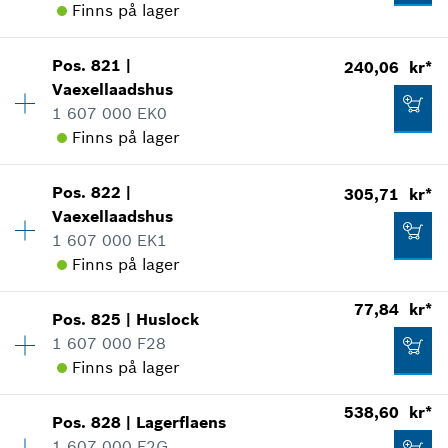
Finns på lager
Användningsbevis
Visa som illustration
Tillgänglighet
1
Lägg till i kundvagn
86,18 kr*
Pos
.
821
|
240,06 kr*
Prisgrupp
:
10
Vaexellaadshus
*
Alla priser inkluderar moms
Reservdelsinformationer
1 607 000 EK0
Användningsbevis
Finns på lager
Visa som illustration
Lägg till i kundvagn
13,13 kr*
Pos
.
822
|
305,71 kr*
Tillgänglighet
1
*
Alla priser inkluderar moms
Vaexellaadshus
Prisgrupp
:
28
1 607 000 EK1
Reservdelsinformationer
Lägg till i kundvagn
Finns på lager
Användningsbevis
10,61 kr*
Visa som illustration
Tillgänglighet
1
*
Alla priser inkluderar moms
77,84 kr*
Pos
.
825
|
Huslock
Prisgrupp
:
30
1 607 000 F28
Lägg till i kundvagn
Reservdelsinformationer
Finns på lager
Användningsbevis
Tillgänglighet
1
538,60 kr*
Visa som illustration
240,06 kr*
Pos
.
828
|
Lagerflaens
Prisgrupp
:
19
1 607 000 F2G