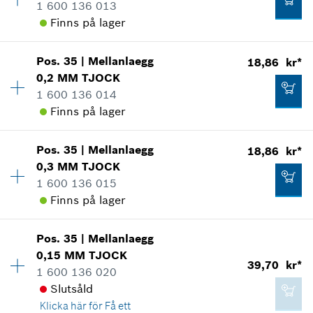
Reservdelsinformationer
1 600 136 013
*
Alla priser inkluderar moms
Användningsbevis
Finns på lager
Visa som illustration
Lägg till i kundvagn
15,04 kr*
Pos
.
35
|
Mellanlaegg
18,86 kr*
Tillgänglighet
1
0,2 MM
TJOCK
Prisgrupp
:
13
*
Alla priser inkluderar moms
1 600 136 014
Reservdelsinformationer
Finns på lager
Användningsbevis
10,61 kr*
Lägg till i kundvagn
Visa som illustration
*
Alla priser inkluderar moms
Pos
.
35
|
Mellanlaegg
18,86 kr*
Tillgänglighet
1
0,3 MM
TJOCK
Prisgrupp
:
13
Lägg till i kundvagn
1 600 136 015
Reservdelsinformationer
Finns på lager
Användningsbevis
Visa som illustration
18,86 kr*
Pos
.
35
|
Mellanlaegg
Tillgänglighet
1
*
Alla priser inkluderar moms
0,15 MM
TJOCK
Prisgrupp
:
13
39,70 kr*
1 600 136 020
Reservdelsinformationer
Lägg till i kundvagn
Slutsåld
Användningsbevis
Klicka här för
Få ett
Visa som illustration