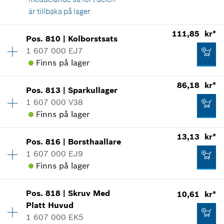
är tillbaka på lager
Lägg till i kundvagn
Tillgänglighet
1
111,85 kr*
Pos
.
810
|
Kolborstsats
Prisgrupp
:
16
1 607 000 EJ7
Reservdelsinformationer
Finns på lager
305,71 kr*
Användningsbevis
*
Alla priser inkluderar moms
86,18 kr*
Visa som illustration
Pos
.
813
|
Sparkullager
Tillgänglighet
1
1 607 000 V38
Prisgrupp
:
22
Lägg till i kundvagn
Finns på lager
Reservdelsinformationer
Användningsbevis
13,13 kr*
Visa som illustration
48,28 kr*
Pos
.
816
|
Borsthaallare
Tillgänglighet
1
1 607 000 EJ9
Prisgrupp
:
20
*
Alla priser inkluderar moms
Finns på lager
Reservdelsinformationer
Användningsbevis
Lägg till i kundvagn
Visa som illustration
Pos
.
818
|
Skruv Med
10,61 kr*
Tillgänglighet
2
111,85 kr*
Platt Huvud
Prisgrupp
:
11
1 607 000 EK5
Reservdelsinformationer
*
Alla priser inkluderar moms