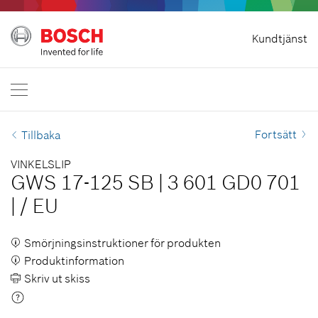
Ångra avtal
Kundtjänst
Bosch Professional
Kontakta oss
Sverige
SV
Fortsätt
Tillbaka
VINKELSLIP
GWS 17-125 SB
|
3 601 GD0 701
|
/
EU
Smörjningsinstruktioner för produkten
Produktinformation
Skriv ut skiss