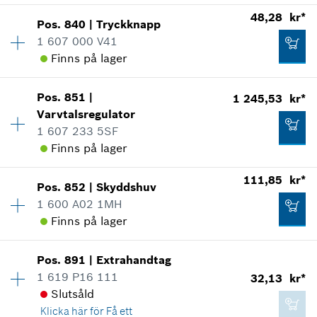
Tillgänglighet
1
*
Alla priser inkluderar moms
48,28 kr*
Visa som illustration
Pos
.
840
|
Tryckknapp
Prisgrupp
:
11
1 607 000 V41
Lägg till i kundvagn
Reservdelsinformationer
Finns på lager
Användningsbevis
Visa som illustration
538,60 kr*
Pos
.
851
|
1 245,53 kr*
Tillgänglighet
1
Varvtalsregulator
Prisgrupp
:
16
*
Alla priser inkluderar moms
1 607 233 5SF
Reservdelsinformationer
Finns på lager
Användningsbevis
Lägg till i kundvagn
Visa som illustration
13,13 kr*
Tillgänglighet
1
111,85 kr*
Pos
.
852
|
Skyddshuv
Prisgrupp
:
45
*
Alla priser inkluderar moms
1 600 A02 1MH
Reservdelsinformationer
Finns på lager
Lägg till i kundvagn
Användningsbevis
Tillgänglighet
1
Visa som illustration
48,28 kr*
Pos
.
891
|
Extrahandtag
Prisgrupp
:
22
1 619 P16 111
32,13 kr*
*
Alla priser inkluderar moms
Reservdelsinformationer
Slutsåld
Användningsbevis
Klicka här för
Få ett