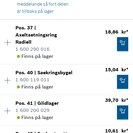
18,86 kr*
meddelande så fort delen
*
Alla priser inkluderar moms
är tillbaka på lager
Lägg till i kundvagn
Pos
.
37
|
Tillgänglighet
1
18,86 kr*
Axeltaetningsring
18,86 kr*
Prisgrupp
:
15
Radiell
Reservdelsinformationer
*
Alla priser inkluderar moms
1 600 290 016
Användningsbevis
Finns på lager
Visa som illustration
Lägg till i kundvagn
15,04 kr*
Pos
.
40
|
Saekringsbygel
Tillgänglighet
1
1 600 119 011
Prisgrupp
:
13
Finns på lager
Reservdelsinformationer
39,70 kr*
Användningsbevis
39,70 kr*
Visa som illustration
Pos
.
41
|
Glidlager
Tillgänglighet
1
*
Alla priser inkluderar moms
1 600 200 029
Prisgrupp
:
12
Finns på lager
Reservdelsinformationer
Lägg till i kundvagn
Användningsbevis
10,61 kr*
Visa som illustration