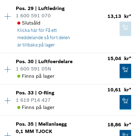
Lägg till i kundvagn
Visa som illustration
Pos
.
29
|
Luftledring
Tillgänglighet
1
67,06 kr*
1 600 591 070
13,13 kr*
Prisgrupp
:
12
Slutsåld
Reservdelsinformationer
*
Alla priser inkluderar moms
Klicka här för
Få ett
Användningsbevis
meddelande så fort delen
Visa som illustration
Lägg till i kundvagn
är tillbaka på lager
13,13 kr*
*
Alla priser inkluderar moms
15,04 kr*
Pos
.
30
|
Luftfoerdelare
Tillgänglighet
1
1 600 591 05N
Prisgrupp
:
11
Lägg till i kundvagn
Finns på lager
Reservdelsinformationer
15,04 kr*
Användningsbevis
*
Alla priser inkluderar moms
10,61 kr*
Visa som illustration
Pos
.
33
|
O-Ring
Tillgänglighet
1
1 619 P14 427
Prisgrupp
:
12
Lägg till i kundvagn
Finns på lager
Reservdelsinformationer
Användningsbevis
Tillgänglighet
1
Visa som illustration
Pos
.
35
|
Mellanlaegg
18,86 kr*
Prisgrupp
:
10
13,13 kr*
0,1 MM
TJOCK