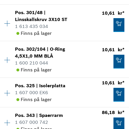
Visa som illustration
10,61 kr*
Tillgänglighet
1
Pos
.
301/48
|
10,61 kr*
Prisgrupp
:
10
*
Alla priser inkluderar moms
Linsskallskruv
3X10 ST
Reservdelsinformationer
1 613 435 034
Lägg till i kundvagn
Användningsbevis
Finns på lager
18,86 kr*
Visa som illustration
*
Alla priser inkluderar moms
Pos
.
302/104
|
O-Ring
10,61 kr*
Tillgänglighet
2
4,5X1,0 MM
BLÅ
Prisgrupp
:
10
Lägg till i kundvagn
1 600 210 044
Reservdelsinformationer
Finns på lager
Användningsbevis
10,61 kr*
Visa som illustration
*
Alla priser inkluderar moms
10,61 kr*
Pos
.
325
|
Isolerplatta
Tillgänglighet
1
1 607 000 EK6
Prisgrupp
:
10
Lägg till i kundvagn
Finns på lager
Reservdelsinformationer
Användningsbevis
86,18 kr*
Visa som illustration
10,61 kr*
Pos
.
343
|
Spaerrarm
Tillgänglighet
1
1 607 000 742
Prisgrupp
:
10
*
Alla priser inkluderar moms