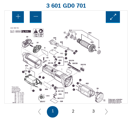
3 601 GD0 701
1
2
3