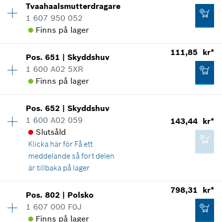
*
Alla priser inkluderar moms
Tvaahaalsmutterdragare
Prisgrupp
:
21
1 607 950 052
Reservdelsinformationer
Lägg till i kundvagn
Finns på lager
Användningsbevis
Visa som illustration
125,90 kr*
111,85 kr*
Pos
.
651
|
Skyddshuv
Tillgänglighet
1
*
Alla priser inkluderar moms
1 600 A02 5XR
Prisgrupp
:
15
Finns på lager
Reservdelsinformationer
Lägg till i kundvagn
Användningsbevis
Tillgänglighet
1
Visa som illustration
96,55 kr*
Pos
.
652
|
Skyddshuv
Prisgrupp
:
22
1 600 A02 059
143,44 kr*
*
Alla priser inkluderar moms
Reservdelsinformationer
Slutsåld
Användningsbevis
Klicka här för
Få ett
Visa som illustration
Lägg till i kundvagn
meddelande så fort delen
är tillbaka på lager
39,70 kr*
Tillgänglighet
1
*
Alla priser inkluderar moms
798,31 kr*
Pos
.
802
|
Polsko
Prisgrupp
:
24
1 607 000 F0J
111,85 kr*
Lägg till i kundvagn
Reservdelsinformationer
Finns på lager