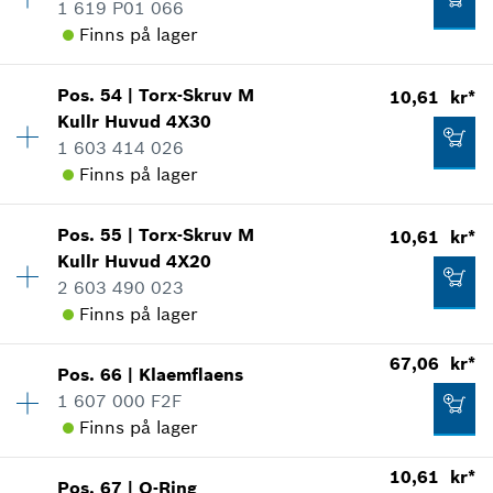
Reservdelsinformationer
1 619 P01 066
Användningsbevis
Finns på lager
10,61 kr*
Visa som illustration
*
Alla priser inkluderar moms
Pos
.
54
|
Torx-Skruv M
10,61 kr*
Tillgänglighet
3
Kullr Huvud
4X30
Prisgrupp
:
10
Lägg till i kundvagn
1 603 414 026
Reservdelsinformationer
Finns på lager
Användningsbevis
15,04 kr*
Visa som illustration
Tillgänglighet
1
*
Alla priser inkluderar moms
Pos
.
55
|
Torx-Skruv M
10,61 kr*
Prisgrupp
:
10
Kullr Huvud
4X20
Lägg till i kundvagn
Reservdelsinformationer
2 603 490 023
Användningsbevis
Finns på lager
Visa som illustration
10,61 kr*
67,06 kr*
Pos
.
66
|
Klaemflaens
Tillgänglighet
3
*
Alla priser inkluderar moms
1 607 000 F2F
Prisgrupp
:
10
Finns på lager
Reservdelsinformationer
Lägg till i kundvagn
Användningsbevis
10,61 kr*
Tillgänglighet
1
10,61 kr*
Visa som illustration
Pos
.
67
|
O-Ring
Prisgrupp
:
18