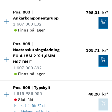
*
Alla priser inkluderar moms
Användningsbevis
Tillgänglighet
1
Visa som illustration
Pos
.
803
|
798,31 kr*
Prisgrupp
:
39
Lägg till i kundvagn
Ankarkomponentgrupp
Reservdelsinformationer
1 607 000 EJ2
Användningsbevis
Finns på lager
Visa som illustration
143,44 kr*
Tillgänglighet
1
Pos
.
805
|
Prisgrupp
:
39
*
Alla priser inkluderar moms
Naetanslutningsledning
305,71 kr*
Reservdelsinformationer
EU 4,15M 2 X 1,0MM
Lägg till i kundvagn
Användningsbevis
H07 RN-F
798,31 kr*
Visa som illustration
1 607 000 392
*
Alla priser inkluderar moms
Finns på lager
Lägg till i kundvagn
Pos
.
808
|
Typskylt
Tillgänglighet
1
1 619 PS6 955
48,28 kr*
798,31 kr*
Prisgrupp
:
30
Slutsåld
Reservdelsinformationer
*
Alla priser inkluderar moms
Klicka här för
Få ett
Användningsbevis
meddelande så fort delen
Visa som illustration