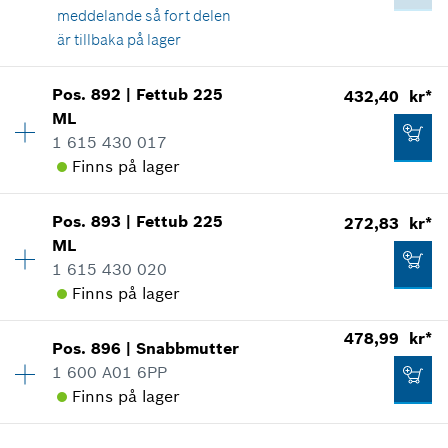
Visa som illustration
Lägg till i kundvagn
meddelande så fort delen
1 245,53 kr*
är tillbaka på lager
*
Alla priser inkluderar moms
Pos
.
892
|
Fettub
225
432,40 kr*
Tillgänglighet
1
Lägg till i kundvagn
ML
111,85 kr*
Prisgrupp
:
14
1 615 430 017
Reservdelsinformationer
*
Alla priser inkluderar moms
Finns på lager
Användningsbevis
Visa som illustration
Lägg till i kundvagn
Pos
.
893
|
Fettub
225
272,83 kr*
Tillgänglighet
1
ML
Prisgrupp
:
33
1 615 430 020
Reservdelsinformationer
Finns på lager
Användningsbevis
Visa som illustration
32,13 kr*
478,99 kr*
Pos
.
896
|
Snabbmutter
Tillgänglighet
1
*
Alla priser inkluderar moms
1 600 A01 6PP
Prisgrupp
:
29
Finns på lager
Reservdelsinformationer
Lägg till i kundvagn
Användningsbevis
Visa som illustration