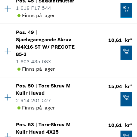
Pos
.
45
|
Sexkantmutter
Tillgänglighet
1
18,86 kr*
1 619 P17 544
Prisgrupp
:
15
Finns på lager
Reservdelsinformationer
*
Alla priser inkluderar moms
Användningsbevis
Tillgänglighet
1
Visa som illustration
Pos
.
49
|
Prisgrupp
:
10
Lägg till i kundvagn
15,04 kr*
Sjaelvgaengande Skruv
10,61 kr*
Reservdelsinformationer
M4X16-ST W/ PRECOTE
*
Alla priser inkluderar moms
Användningsbevis
85-3
Visa som illustration
1 603 435 08X
Lägg till i kundvagn
Finns på lager
39,70 kr*
Tillgänglighet
4
*
Alla priser inkluderar moms
Pos
.
50
|
Torx-Skruv M
15,04 kr*
Prisgrupp
:
10
Kullr Huvud
10,61 kr*
Lägg till i kundvagn
Reservdelsinformationer
2 914 201 527
*
Alla priser inkluderar moms
Användningsbevis
Finns på lager
Visa som illustration
Tillgänglighet
1
Lägg till i kundvagn
Pos
.
53
|
Torx-Skruv M
10,61 kr*
Prisgrupp
:
12
Kullr Huvud
4X25