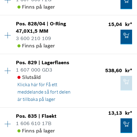
*
Alla priser inkluderar moms
Reservdelsinformationer
Finns på lager
Användningsbevis
Tillgänglighet
1
Visa som illustration
Lägg till i kundvagn
305,71 kr*
Pos
.
828/04
|
O-Ring
15,04 kr*
Prisgrupp
:
35
47,0X1,5 MM
*
Alla priser inkluderar moms
Reservdelsinformationer
3 600 210 109
Användningsbevis
Finns på lager
Lägg till i kundvagn
Visa som illustration
77,84 kr*
Pos
.
829
|
Lagerflaens
Tillgänglighet
1
*
Alla priser inkluderar moms
1 607 000 GD3
538,60 kr*
Prisgrupp
:
12
Slutsåld
Reservdelsinformationer
Lägg till i kundvagn
Klicka här för
Få ett
Användningsbevis
538,60 kr*
meddelande så fort delen
Visa som illustration
*
Alla priser inkluderar moms
är tillbaka på lager
Tillgänglighet
1
13,13 kr*
Lägg till i kundvagn
Pos
.
835
|
Flaekt
Prisgrupp
:
35
1 606 610 17B
Reservdelsinformationer
Finns på lager
15,04 kr*
Användningsbevis