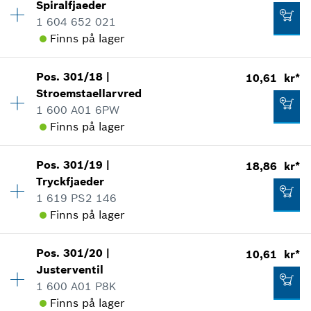
Spiralfjaeder
*
Alla priser inkluderar moms
Reservdelsinformationer
1 604 652 021
Användningsbevis
Finns på lager
Visa som illustration
Lägg till i kundvagn
15,04 kr*
Pos
.
301/18
|
10,61 kr*
Tillgänglighet
2
*
Alla priser inkluderar moms
Stroemstaellarvred
Prisgrupp
:
10
1 600 A01 6PW
Reservdelsinformationer
Lägg till i kundvagn
Finns på lager
Användningsbevis
13,13 kr*
Visa som illustration
*
Alla priser inkluderar moms
Pos
.
301/19
|
18,86 kr*
Tillgänglighet
1
Tryckfjaeder
Prisgrupp
:
10
Lägg till i kundvagn
1 619 PS2 146
Reservdelsinformationer
Finns på lager
Användningsbevis
Visa som illustration
10,61 kr*
Tillgänglighet
1
Pos
.
301/20
|
10,61 kr*
Prisgrupp
:
13
*
Alla priser inkluderar moms
Justerventil
Reservdelsinformationer
1 600 A01 P8K
Lägg till i kundvagn
Användningsbevis
Finns på lager