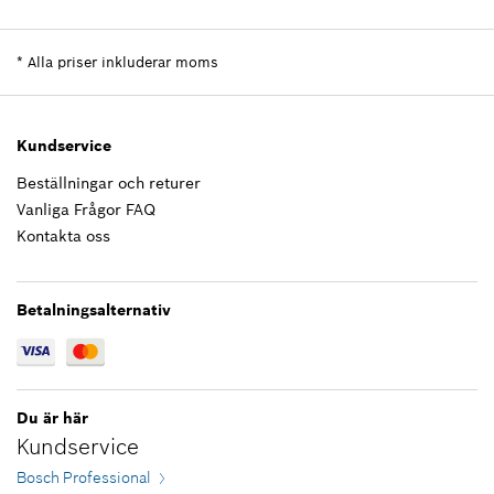
432,40 kr*
Tillgänglighet
1
Prisgrupp
:
34
*
Alla priser inkluderar moms
Reservdelsinformationer
*
Alla priser inkluderar moms
Användningsbevis
Lägg till i kundvagn
Visa som illustration
272,83 kr*
Kundservice
Beställningar och returer
*
Alla priser inkluderar moms
Vanliga Frågor FAQ
Kontakta oss
Lägg till i kundvagn
478,99 kr*
*
Alla priser inkluderar moms
Betalningsalternativ
Lägg till i kundvagn
Du är här
Kundservice
Bosch Professional