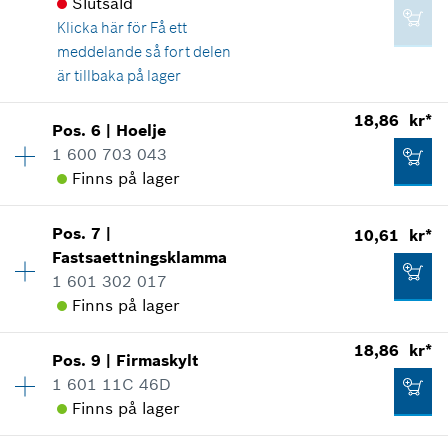
Slutsåld
Klicka här för
Få ett
meddelande så fort delen
är tillbaka på lager
18,86 kr*
Pos
.
6
|
Hoelje
Tillgänglighet
1
1 600 703 043
Prisgrupp
:
20
Finns på lager
Reservdelsinformationer
Användningsbevis
Visa som illustration
Pos
.
7
|
10,61 kr*
Tillgänglighet
1
Fastsaettningsklamma
Prisgrupp
:
13
1 601 302 017
Reservdelsinformationer
Finns på lager
Användningsbevis
Visa som illustration
18,86 kr*
86,18 kr*
Pos
.
9
|
Firmaskylt
Tillgänglighet
1
1 601 11C 46D
Prisgrupp
:
10
*
Alla priser inkluderar moms
Finns på lager
Reservdelsinformationer
Användningsbevis
Tillgänglighet
1