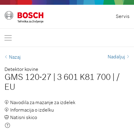
Odstopi od pogodbe
Servis
Bosch profesionalna električna orodja
Kontaktiraj nas
Slovenija
SL
Nadaljuj
Nazaj
Detektor kovine
GMS 120-27
|
3 601 K81 700
|
/
EU
Navodila za mazanje za izdelek
Informacija o izdelku
Natisni skico