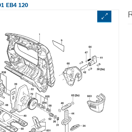
01 EB4 120
R