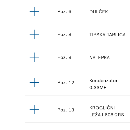
Poz
.
6
DULČEK
Poz
.
8
TIPSKA TABLICA
Poz
.
9
NALEPKA
Kondenzator
Poz
.
12
0.33ΜF
KROGLIČNI
Poz
.
13
LEŽAJ
608-2RS