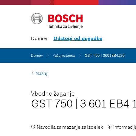
Domov
Odstopi od pogodbe
Domov
Vaša košarica
GST 750 | 3601EB4120
Nazaj
Vbodno žaganje
GST 750
|
3 601 EB4 
Navodila za mazanje za izdelek
Informacij