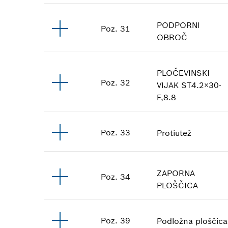
PODPORNI
Poz
.
31
OBROČ
PLOČEVINSKI
Poz
.
32
VIJAK
ST4.2×30-
F,8.8
Poz
.
33
Protiutež
ZAPORNA
Poz
.
34
PLOŠČICA
Poz
.
39
Podložna ploščica