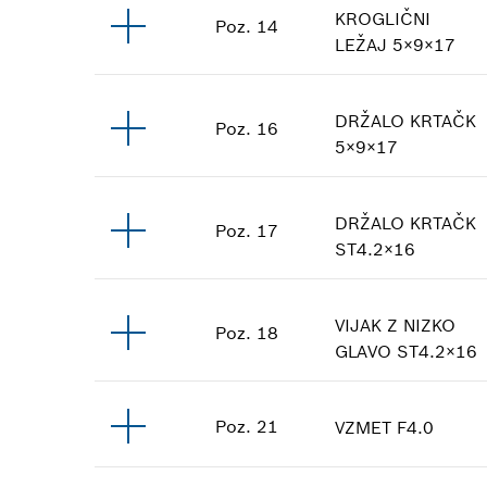
KROGLIČNI
Poz
.
14
LEŽAJ
5×9×17
DRŽALO KRTAČK
Poz
.
16
5×9×17
DRŽALO KRTAČK
Poz
.
17
ST4.2×16
VIJAK Z NIZKO
Poz
.
18
GLAVO
ST4.2×16
Poz
.
21
VZMET
F4.0