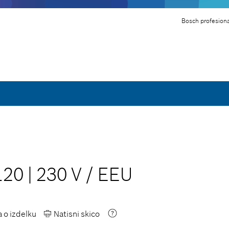
Bosch profesiona
120
|
230 V
/
EEU
a o izdelku
Natisni skico