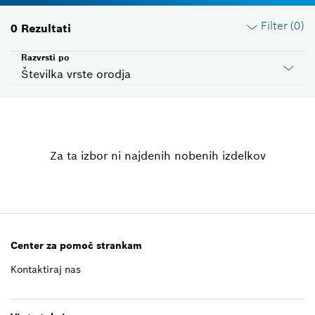
Filter (
0
)
0
Rezultati
Razvrsti po
Številka vrste orodja
Ponastavi filtre
Za ta izbor ni najdenih nobenih izdelkov
Skupina izdelka
Izberite
Napetost
Izberite
Center za pomoč strankam
Kontaktiraj nas
ID države
Izberite