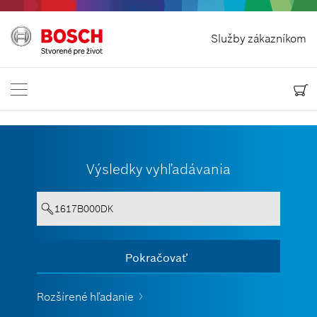
Odstúpit od zmluvy
Služby zákazníkom
Bosch Power Tools
Kontaktuj nás
Slovensko
SK
Výsledky vyhľadávania
Text musí obsahovať aspoň 3 znaky.
Pokračovať
Zobraziť všetko
Rozšírené hľadanie