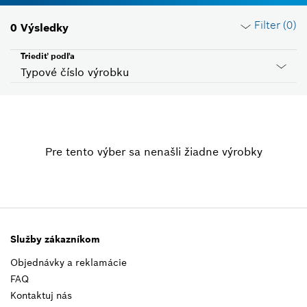
Filter (
0
)
0
Výsledky
Triediť podľa
Typové číslo výrobku
Resetovať filtre
Pre tento výber sa nenašli žiadne výrobky
Skupina produktov
Please select
Napätie
Please select
Služby zákazníkom
Objednávky a reklamácie
Kód krajiny
FAQ
Please select
Kontaktuj nás