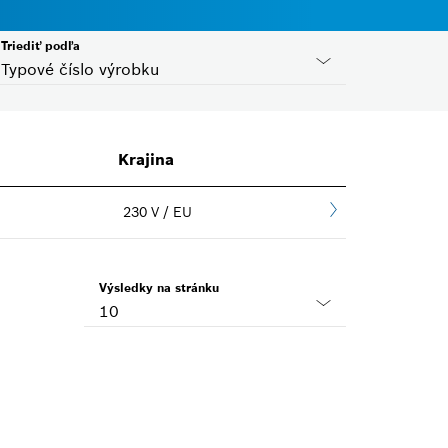
Triediť podľa
Typové číslo výrobku
Krajina
Kód krajiny
230 V / EU
Zvoľte, prosím
Výsledky na stránku
10