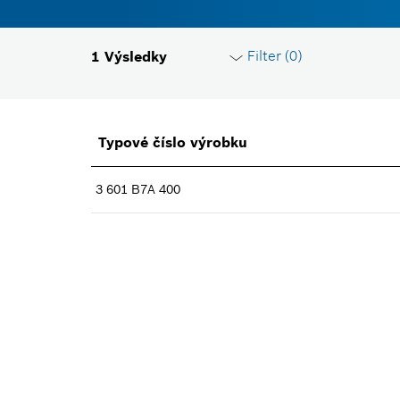
Filter (
0
)
1
Výsledky
Resetovať filtre
Typové číslo výrobku
Skupina produktov
3 601 B7A 400
Zvoľte, prosím