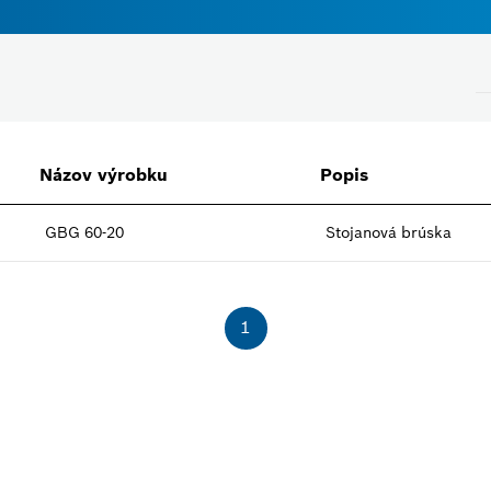
Názov výrobku
Popis
Napätie
GBG 60-20
Stojanová brúska
Zvoľte, prosím
Zatvoriť filtre
1