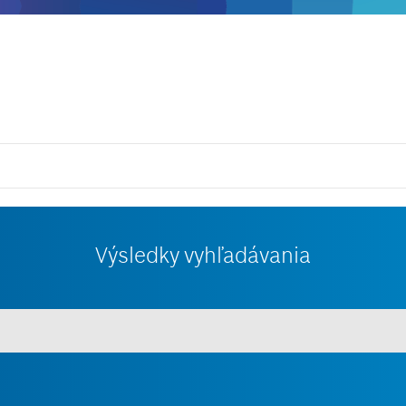
Výsledky vyhľadávania
ň 3 znaky.
Zobraziť všetko