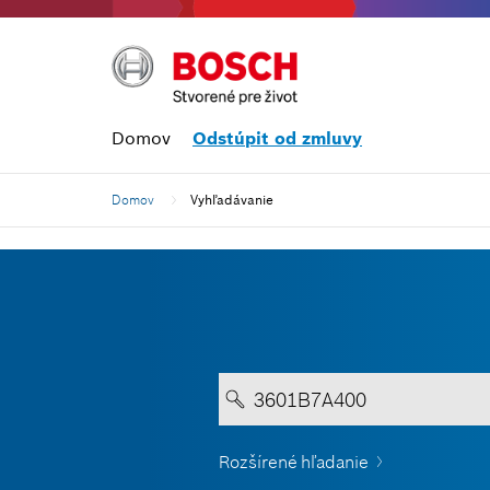
Domov
Odstúpit od zmluvy
Domov
Vyhľadávanie
Rozšírené hľadanie
Text musí obsahovať aspo