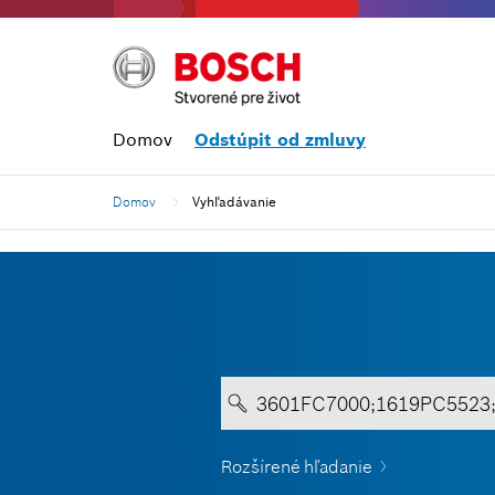
Domov
Odstúpit od zmluvy
Domov
Vyhľadávanie
Rozšírené hľadanie
Text musí obsahovať aspo