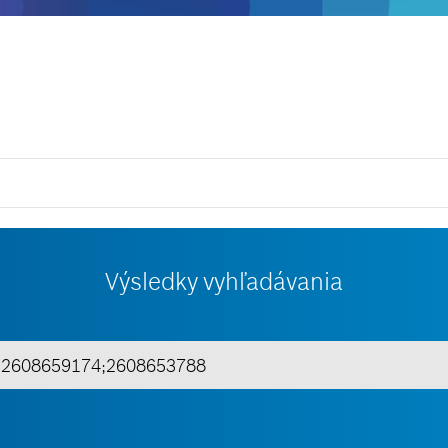
Výsledky vyhľadávania
ň 3 znaky.
Zobraziť všetko