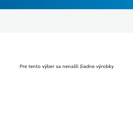
Napätie
Pre tento výber sa nenašli žiadne výrobky
Zvoľte, prosím
Zatvoriť filtre