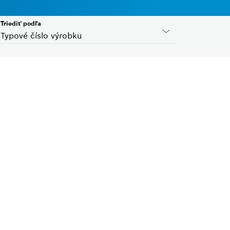
Triediť podľa
Typové číslo výrobku
Kód krajiny
Zvoľte, prosím