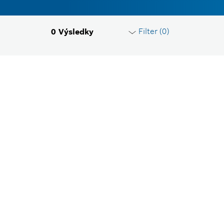
Filter (
0
)
0
Výsledky
Resetovať filtre
Skupina produktov
Zvoľte, prosím