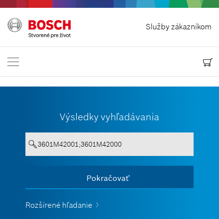
Odstúpit od zmluvy
Služby zákazníkom
Bosch Power Tools
Kontaktuj nás
Slovensko
SK
Výsledky vyhľadávania
Text musí obsahovať aspoň 3 znaky.
Pokračovať
Zobraziť všetko
Rozšírené hľadanie