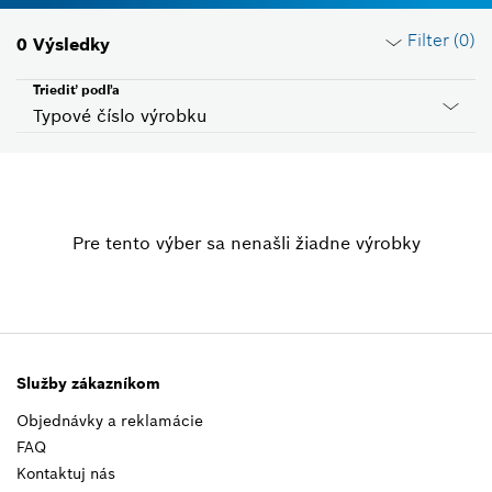
Filter (
0
)
0
Výsledky
Triediť podľa
Typové číslo výrobku
Resetovať filtre
Pre tento výber sa nenašli žiadne výrobky
Skupina produktov
Please select
Napätie
Please select
Služby zákazníkom
Objednávky a reklamácie
Kód krajiny
FAQ
Please select
Kontaktuj nás