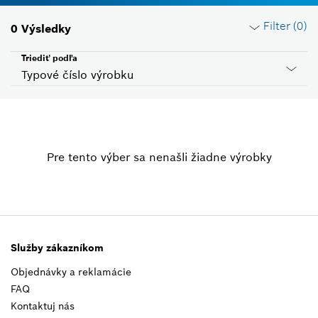
Filter (
0
)
0
Výsledky
Triediť podľa
Typové číslo výrobku
Resetovať filtre
Pre tento výber sa nenašli žiadne výrobky
Skupina produktov
Zvoľte, prosím
Napätie
Zvoľte, prosím
Služby zákazníkom
Objednávky a reklamácie
Kód krajiny
FAQ
Zvoľte, prosím
Kontaktuj nás