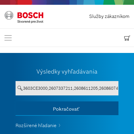
Odstúpit od zmluvy
Služby zákazníkom
Bosch Power Tools
Kontaktuj nás
Slovensko
SK
Výsledky vyhľadávania
Text musí obsahovať aspoň 3 znaky.
Pokračovať
Zobraziť všetko
Rozšírené hľadanie