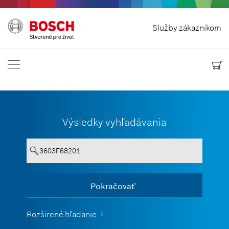
Odstúpit od zmluvy
Služby zákazníkom
Bosch Power Tools
Kontaktuj nás
Slovensko
SK
Výsledky vyhľadávania
Text musí obsahovať aspoň 3 znaky.
Pokračovať
Zobraziť všetko
Rozšírené hľadanie