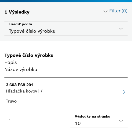
Filter (
0
)
1
Výsledky
Triediť podľa
Typové číslo výrobku
Resetovať filtre
Typové číslo výrobku
Popis
Skupina produktov
Názov výrobku
Zvoľte, prosím
3 603 F68 201
Hľadačka kovov | /
Napätie
Zvoľte, prosím
Truvo
Kód krajiny
Výsledky na stránku
1
Zvoľte, prosím
10