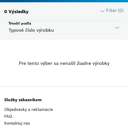
Filter (
0
)
0
Výsledky
Triediť podľa
Typové číslo výrobku
Resetovať filtre
Pre tento výber sa nenašli žiadne výrobky
Skupina produktov
Zvoľte, prosím
Napätie
Zvoľte, prosím
Služby zákazníkom
Objednávky a reklamácie
Kód krajiny
FAQ
Zvoľte, prosím
Kontaktuj nás