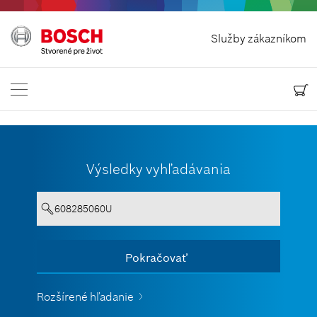
Odstúpit od zmluvy
Služby zákazníkom
Bosch Power Tools
Kontaktuj nás
Slovensko
SK
Výsledky vyhľadávania
Text musí obsahovať aspoň 3 znaky.
Pokračovať
Zobraziť všetko
Rozšírené hľadanie