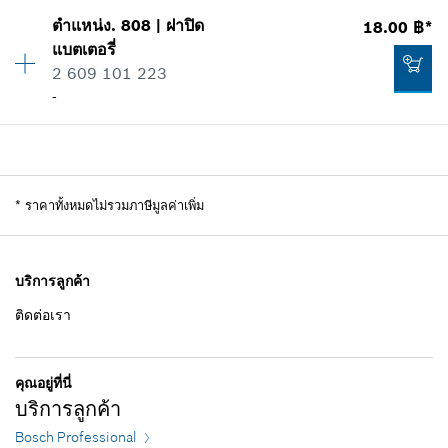
ตำแหน่ง
.
808
|
ฝาปิด
18.00 ฿*
ปริมาณ
1
แบตเตอรี่
ราคากลุ่ม
:
-
2 609 101 223
ข้อมูลชิ้นส่วนอะไหล่
-
รายการการใช้
แสดงในรูป
ปริมาณ
1
ราคากลุ่ม
:
11
ข้อมูลชิ้นส่วนอะไหล่
*
ราคาทั้งหมดไม่รวมภาษีมูลค่าเพิ่ม
รายการการใช้
แสดงในรูป
-
บริการลูกค้า
ติดต่อเรา
เพิ่มในตะกร้าสินค้า
18.00 ฿*
คุณอยู่ที่นี่
บริการลูกค้า
*
ราคาทั้งหมดไม่รวมภาษีมูลค่าเพิ่ม
Bosch Professional