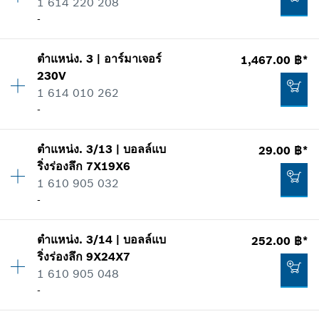
1 614 220 208
-
ตำแหน่ง
.
3
|
อาร์มาเจอร์
1,467.00 ฿*
ปริมาณ
1
230V
ราคากลุ่ม
:
27
1 614 010 262
ข้อมูลชิ้นส่วนอะไหล่
-
รายการการใช้
แสดงในรูป
ตำแหน่ง
.
3/13
|
บอลล์แบ
29.00 ฿*
ปริมาณ
1
ริ่งร่องลึก
7X19X6
ราคากลุ่ม
:
39
1 610 905 032
ข้อมูลชิ้นส่วนอะไหล่
-
รายการการใช้
แสดงในรูป
535.00 ฿*
ตำแหน่ง
.
3/14
|
บอลล์แบ
252.00 ฿*
ปริมาณ
1
*
ราคาทั้งหมดไม่รวมภาษีมูลค่าเพิ่ม
ริ่งร่องลึก
9X24X7
ราคากลุ่ม
:
17
1 610 905 048
ข้อมูลชิ้นส่วนอะไหล่
เพิ่มในตะกร้าสินค้า
-
รายการการใช้
แสดงในรูป
1,467.00 ฿*