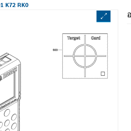
01 K72 RK0
อ