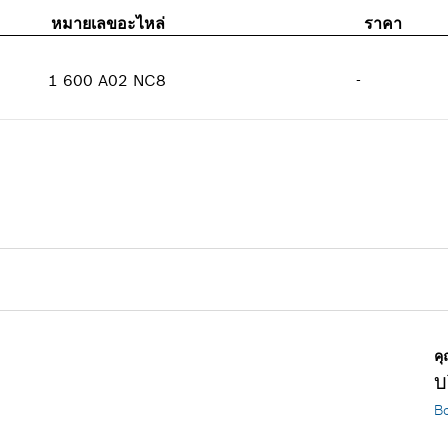
หมายเลขอะไหล่
ราคา
1 600 A02 NC8
-
ปริมาณ
1
ราคากลุ่ม
:
-
ข้อมูลชิ้นส่วนอะไหล่
รายการการใช้
แสดงในรูป
คุณ
บ
Bo