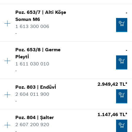
Şekli göster
-
Poz
.
653/7
|
Alti Köşe
-
Miktar
1
Somun
M6
Fiyat grubu
:
-
1 613 300 006
Talep listene ekle
Yedek parça bilgisi
-
Nerede kullanıldı.
Şekli göster
53,96 TL*
Miktar
1
Poz
.
653/8
|
Germe
-
Fiyat grubu
:
-
*
Fiyatlara KDV dahildir.
Pleytİ
Yedek parça bilgisi
1 611 030 010
Talep listene ekle
Nerede kullanıldı.
-
Şekli göster
-
2.949,42 TL*
Poz
.
803
|
Endüvİ
Miktar
1
2 604 011 900
Fiyat grubu
:
-
-
Talep listene ekle
Yedek parça bilgisi
Nerede kullanıldı.
-
1.147,46 TL*
Şekli göster
Poz
.
804
|
Şalter
Miktar
1
2 607 200 920
Fiyat grubu
:
41
Talep listene ekle
-
Yedek parça bilgisi