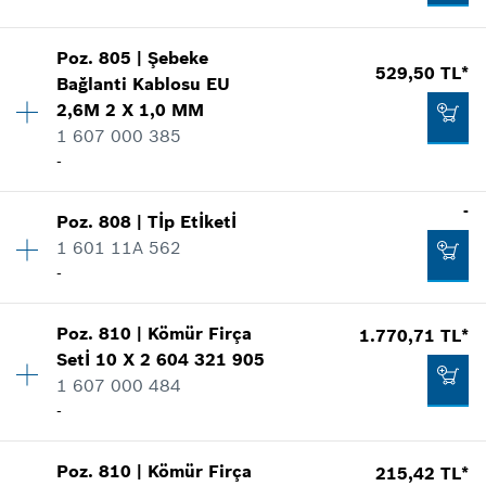
Nerede kullanıldı.
Şekli göster
Poz
.
805
|
Şebeke
Miktar
1
529,50 TL*
-
Bağlanti Kablosu
EU
Fiyat grubu
:
32
2,6M 2 X 1,0 MM
Yedek parça bilgisi
1 607 000 385
Nerede kullanıldı.
-
Talep listene ekle
Şekli göster
2.949,42 TL*
-
Poz
.
808
|
Tİp Etİketİ
Miktar
1
*
Fiyatlara KDV dahildir.
1 601 11A 562
Fiyat grubu
:
26
-
Yedek parça bilgisi
Talep listene ekle
Nerede kullanıldı.
1.147,46 TL*
Şekli göster
Poz
.
810
|
Kömür Firça
1.770,71 TL*
Miktar
1
*
Fiyatlara KDV dahildir.
Setİ
10 X 2 604 321 905
Fiyat grubu
:
-
1 607 000 484
Yedek parça bilgisi
Talep listene ekle
-
Nerede kullanıldı.
Şekli göster
Miktar
1
529,50 TL*
Poz
.
810
|
Kömür Firça
215,42 TL*
Fiyat grubu
:
36