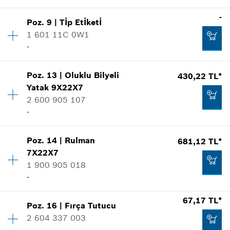
Nerede kullanıldı.
887,68 TL*
Miktar
1
-
Şekli göster
Poz
.
9
|
Tİp Etİketİ
Fiyat grubu
:
11
*
Fiyatlara KDV dahildir.
1 601 11C 0W1
Yedek parça bilgisi
-
Talep listene ekle
Nerede kullanıldı.
Şekli göster
Poz
.
13
|
Oluklu Bilyeli
430,22 TL*
Miktar
1
67,17 TL*
Yatak
9X22X7
Fiyat grubu
:
-
2 600 905 107
Yedek parça bilgisi
*
Fiyatlara KDV dahildir.
-
Nerede kullanıldı.
Şekli göster
53,86 TL*
Talep listene ekle
Poz
.
14
|
Rulman
681,12 TL*
Miktar
1
*
Fiyatlara KDV dahildir.
7X22X7
Fiyat grubu
:
24
1 900 905 018
Yedek parça bilgisi
Talep listene ekle
-
Nerede kullanıldı.
Şekli göster
-
67,17 TL*
Poz
.
16
|
Fırça Tutucu
Miktar
1
2 604 337 003
Fiyat grubu
:
28