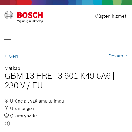
Ana sayfa
Müşteri hizmeti
Bosch Professional
Bizimle irtibata geçin.
Türkiye
TR
TR
| Türkçe
EN
| English
Devam
Geri
Matkap
GBM 13 HRE
|
3 601 K49 6A6
|
230 V
/
EU
Ürüne ait yağlama talimatı
Ürün bilgisi
Çizimi yazdır