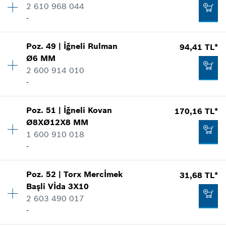
*
Fiyatlara KDV dahildir.
2 610 968 044
Fiyat grubu
:
10
-
Yedek parça bilgisi
Talep listene ekle
Nerede kullanıldı.
Şekli göster
-
Poz
.
49
|
İğneli Rulman
94,41 TL*
Miktar
1
Ø6 MM
Fiyat grubu
:
-
2 600 914 010
Yedek parça bilgisi
-
Talep listene ekle
Nerede kullanıldı.
Şekli göster
31,68 TL*
Poz
.
51
|
İğneli Kovan
170,16 TL*
Miktar
4
Ø8XØ12X8 MM
Fiyat grubu
:
14
*
Fiyatlara KDV dahildir.
1 600 910 018
Yedek parça bilgisi
-
Nerede kullanıldı.
Talep listene ekle
Şekli göster
-
Poz
.
52
|
Torx Mercİmek
31,68 TL*
Miktar
1
Başli Vİda
3X10
Fiyat grubu
:
17
2 603 490 017
Talep listene ekle
Yedek parça bilgisi
-
Nerede kullanıldı.
Şekli göster