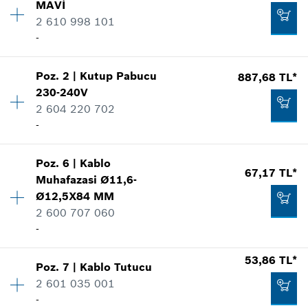
MAVİ
2 610 998 101
-
Poz
.
2
|
Kutup Pabucu
887,68 TL*
Miktar
1
230-240V
Fiyat grubu
:
29
2 604 220 702
Yedek parça bilgisi
-
Nerede kullanıldı.
Şekli göster
Poz
.
6
|
Kablo
Miktar
1
67,17 TL*
Muhafazasi
Ø11,6-
Fiyat grubu
:
30
Ø12,5X84 MM
Yedek parça bilgisi
2 600 707 060
Nerede kullanıldı.
-
Şekli göster
771,09 TL*
*
Fiyatlara KDV dahildir.
53,86 TL*
Poz
.
7
|
Kablo Tutucu
Miktar
1
2 601 035 001
Fiyat grubu
:
12
Talep listene ekle
-
Yedek parça bilgisi