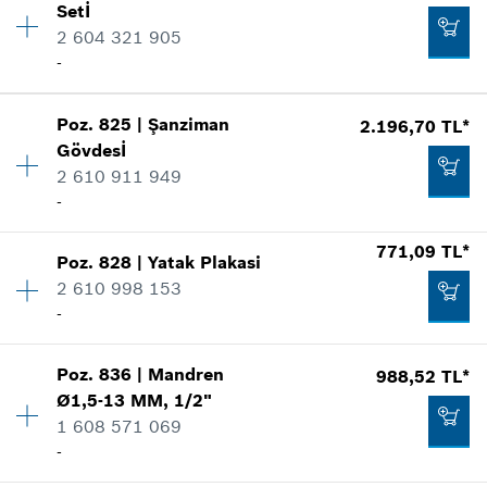
Setİ
*
Fiyatlara KDV dahildir.
Yedek parça bilgisi
2 604 321 905
Nerede kullanıldı.
-
Şekli göster
Talep listene ekle
-
Poz
.
825
|
Şanziman
2.196,70 TL*
Miktar
1
Gövdesİ
Fiyat grubu
:
19
Talep listene ekle
2 610 911 949
Yedek parça bilgisi
-
Nerede kullanıldı.
1.770,71 TL*
Şekli göster
Miktar
1
*
Fiyatlara KDV dahildir.
771,09 TL*
Poz
.
828
|
Yatak Plakasi
Fiyat grubu
:
38
2 610 998 153
Talep listene ekle
Yedek parça bilgisi
-
Nerede kullanıldı.
Şekli göster
215,42 TL*
Poz
.
836
|
Mandren
988,52 TL*
Miktar
1
Ø1,5-13 MM, 1/2"
Fiyat grubu
:
29
*
Fiyatlara KDV dahildir.
1 608 571 069
Yedek parça bilgisi
-
Nerede kullanıldı.
Talep listene ekle
Şekli göster