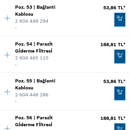
94,41 TL*
Poz
.
53
|
Bağlanti
53,86 TL*
Miktar
4
*
Fiyatlara KDV dahildir.
Kablosu
Fiyat grubu
:
10
2 604 448 294
Yedek parça bilgisi
Talep listene ekle
-
Nerede kullanıldı.
Şekli göster
170,16 TL*
Miktar
1
Poz
.
54
|
Parazİt
188,81 TL*
Fiyat grubu
:
11
*
Fiyatlara KDV dahildir.
Gİderme Fİltresİ
Yedek parça bilgisi
2 604 465 110
Talep listene ekle
Nerede kullanıldı.
-
Şekli göster
31,68 TL*
Poz
.
55
|
Bağlanti
53,86 TL*
Miktar
1
*
Fiyatlara KDV dahildir.
Kablosu
Fiyat grubu
:
18
2 604 448 286
Yedek parça bilgisi
Talep listene ekle
-
Nerede kullanıldı.
53,86 TL*
Şekli göster
Miktar
1
*
Fiyatlara KDV dahildir.
Poz
.
56
|
Parazİt
188,81 TL*
Fiyat grubu
:
11
Gİderme Fİltresİ