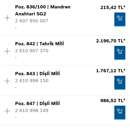
2.196,70 TL*
Poz
.
836/100
|
Mandren
215,42 TL*
Miktar
1
*
Fiyatlara KDV dahildir.
Anahtari
SG2
Fiyat grubu
:
31
2 607 950 007
Yedek parça bilgisi
Talep listene ekle
-
Nerede kullanıldı.
Şekli göster
771,09 TL*
2.196,70 TL*
Poz
.
842
|
Tahrİk Mİlİ
Miktar
1
*
Fiyatlara KDV dahildir.
2 610 907 370
Fiyat grubu
:
19
-
Yedek parça bilgisi
Talep listene ekle
Nerede kullanıldı.
Miktar
1
1.767,12 TL*
Şekli göster
988,52 TL*
Poz
.
843
|
Dİşlİ Mİlİ
Fiyat grubu
:
38
2 610 998 150
*
Fiyatlara KDV dahildir.
Yedek parça bilgisi
-
Nerede kullanıldı.
986,52 TL*
Şekli göster
Talep listene ekle
Poz
.
847
|
Dİşlİ Mİlİ
Miktar
1
215,42 TL*
2 610 998 149
Fiyat grubu
:
36
-
Yedek parça bilgisi
*
Fiyatlara KDV dahildir.
Nerede kullanıldı.