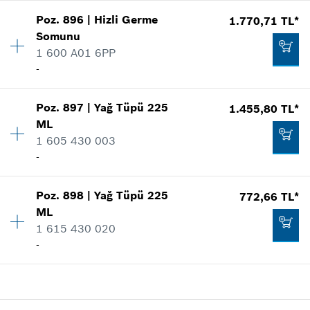
-
Poz
.
896
|
Hizli Germe
1.770,71 TL*
Miktar
1
Somunu
Fiyat grubu
:
16
1 600 A01 6PP
Talep listene ekle
Yedek parça bilgisi
-
Nerede kullanıldı.
Şekli göster
250,90 TL*
Poz
.
897
|
Yağ Tüpü
225
1.455,80 TL*
Miktar
1
*
Fiyatlara KDV dahildir.
ML
Fiyat grubu
:
36
1 605 430 003
Yedek parça bilgisi
Talep listene ekle
-
Nerede kullanıldı.
Şekli göster
139,68 TL*
Poz
.
898
|
Yağ Tüpü
225
772,66 TL*
Miktar
1
*
Fiyatlara KDV dahildir.
ML
Fiyat grubu
:
34
1 615 430 020
Yedek parça bilgisi
Talep listene ekle
-
Nerede kullanıldı.
Şekli göster
1.770,71 TL*
Miktar
1
*
Fiyatlara KDV dahildir.
Fiyat grubu
:
29