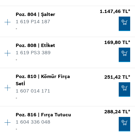
Nerede kullanıldı.
528,43 TL*
1.147,46 TL*
Şekli göster
Poz
.
804
|
Şalter
Miktar
1
*
Fiyatlara KDV dahildir.
1 619 P14 187
Fiyat grubu
:
39
-
Yedek parça bilgisi
Talep listene ekle
Nerede kullanıldı.
169,80 TL*
Şekli göster
-
Poz
.
808
|
Etİket
Miktar
1
1 619 PS3 389
Fiyat grubu
:
32
-
Yedek parça bilgisi
Talep listene ekle
Nerede kullanıldı.
Miktar
1
Şekli göster
Poz
.
810
|
Kömür Firça
251,42 TL*
Fiyat grubu
:
17
2.465,35 TL*
Setİ
Yedek parça bilgisi
1 607 014 171
*
Fiyatlara KDV dahildir.
Nerede kullanıldı.
-
Şekli göster
288,24 TL*
Talep listene ekle
1.147,46 TL*
Poz
.
816
|
Fırça Tutucu
Miktar
1
1 604 336 048
Fiyat grubu
:
20
*
Fiyatlara KDV dahildir.
-
Yedek parça bilgisi