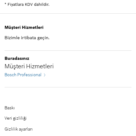
Yedek parça bilgisi
*
Fiyatlara KDV dahildir.
Talep listene ekle
Nerede kullanıldı.
Şekli göster
1.455,80 TL*
Müşteri Hizmetleri
*
Fiyatlara KDV dahildir.
Bizimle irtibata geçin.
Talep listene ekle
772,66 TL*
Buradasınız
Müşteri Hizmetleri
*
Fiyatlara KDV dahildir.
Bosch Professional
Talep listene ekle
Baskı
Veri gizliliği
Gizlilik ayarları