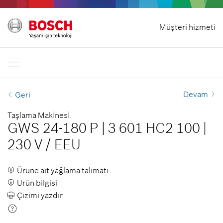
Ana sayfa
Müşteri hizmeti
Bosch Professional
Bizimle irtibata geçin.
Türkiye
TR
TR
| Türkçe
EN
| English
Devam
Geri
Taşlama Makİnesİ
GWS 24-180 P
|
3 601 HC2 100
|
230 V
/
EEU
Ürüne ait yağlama talimatı
Ürün bilgisi
Çizimi yazdır