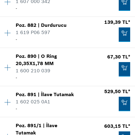
1 607 000 342
Fiyat grubu
:
15
-
Yedek parça bilgisi
Talep listene ekle
Nerede kullanıldı.
139,39 TL*
Şekli göster
-
Poz
.
882
|
Durdurucu
Miktar
1
1 619 P06 597
Fiyat grubu
:
15
-
Yedek parça bilgisi
Talep listene ekle
Nerede kullanıldı.
Şekli göster
Poz
.
890
|
O Ring
67,30 TL*
Miktar
1
121,02 TL*
20,35X1,78 MM
Fiyat grubu
:
16
1 600 210 039
Yedek parça bilgisi
*
Fiyatlara KDV dahildir.
-
Nerede kullanıldı.
Şekli göster
529,50 TL*
Talep listene ekle
121,27 TL*
Poz
.
891
|
İlave Tutamak
Miktar
1
1 602 025 0A1
Fiyat grubu
:
12
*
Fiyatlara KDV dahildir.
-
Yedek parça bilgisi
Nerede kullanıldı.
Talep listene ekle
Şekli göster
139,39 TL*
Poz
.
891/1
|
İlave
603,15 TL*
Miktar
1
Tutamak
Fiyat grubu
:
26