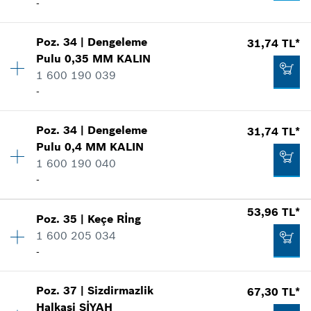
Talep listene ekle
-
Nerede kullanıldı.
Şekli göster
53,96 TL*
Poz
.
34
|
Dengeleme
31,74 TL*
Miktar
1
*
Fiyatlara KDV dahildir.
Pulu
0,35 MM
KALIN
Fiyat grubu
:
10
1 600 190 039
Yedek parça bilgisi
Talep listene ekle
-
Nerede kullanıldı.
Şekli göster
170,16 TL*
Poz
.
34
|
Dengeleme
31,74 TL*
Miktar
1
*
Fiyatlara KDV dahildir.
Pulu
0,4 MM
KALIN
Fiyat grubu
:
10
1 600 190 040
Yedek parça bilgisi
Talep listene ekle
-
Nerede kullanıldı.
Şekli göster
31,74 TL*
53,96 TL*
Poz
.
35
|
Keçe Rİng
Miktar
1
*
Fiyatlara KDV dahildir.
1 600 205 034
Fiyat grubu
:
10
-
Yedek parça bilgisi
Talep listene ekle
Nerede kullanıldı.
Şekli göster
31,74 TL*
Poz
.
37
|
Sizdirmazlik
67,30 TL*
Miktar
1
Halkasi
SİYAH
Fiyat grubu
:
11