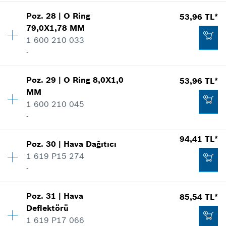
Nerede kullanıldı.
Miktar
1
Şekli göster
189,20 TL*
Poz
.
28
|
O Ring
53,96 TL*
Fiyat grubu
:
21
79,0X1,78 MM
*
Fiyatlara KDV dahildir.
Yedek parça bilgisi
1 600 210 033
Nerede kullanıldı.
-
Şekli göster
Talep listene ekle
431,09 TL*
Poz
.
29
|
O Ring
8,0X1,0
53,96 TL*
Miktar
1
MM
Fiyat grubu
:
11
*
Fiyatlara KDV dahildir.
1 600 210 045
Yedek parça bilgisi
-
Nerede kullanıldı.
287,66 TL*
Talep listene ekle
Şekli göster
*
Fiyatlara KDV dahildir.
94,41 TL*
Poz
.
30
|
Hava Dağıtıcı
Miktar
1
1 619 P15 274
Fiyat grubu
:
11
Talep listene ekle
-
Yedek parça bilgisi
Nerede kullanıldı.
Şekli göster
53,96 TL*
Poz
.
31
|
Hava
85,54 TL*
Miktar
1
Deflektörü
Fiyat grubu
:
14
*
Fiyatlara KDV dahildir.
1 619 P17 066
Yedek parça bilgisi