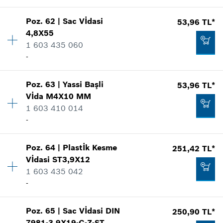
Talep listene ekle
Şekli göster
53,96 TL*
Poz
.
62
|
Sac Vİdasi
53,96 TL*
Miktar
4
*
Fiyatlara KDV dahildir.
4,8X55
Fiyat grubu
:
10
1 603 435 060
Yedek parça bilgisi
Talep listene ekle
-
Nerede kullanıldı.
Şekli göster
170,16 TL*
Poz
.
63
|
Yassi Başli
53,96 TL*
Miktar
2
*
Fiyatlara KDV dahildir.
Vİda
M4X10 MM
Fiyat grubu
:
11
1 603 410 014
Yedek parça bilgisi
Talep listene ekle
-
Nerede kullanıldı.
Şekli göster
31,68 TL*
Poz
.
64
|
Plastİk Kesme
251,42 TL*
Miktar
2
*
Fiyatlara KDV dahildir.
Vİdasi
ST3,9X12
Fiyat grubu
:
11
1 603 435 042
Yedek parça bilgisi
Talep listene ekle
-
Nerede kullanıldı.
Şekli göster
53,96 TL*
Poz
.
65
|
Sac Vİdasi
DIN
250,90 TL*
Miktar
4
*
Fiyatlara KDV dahildir.
7981-3,9X19-C-Z-ST