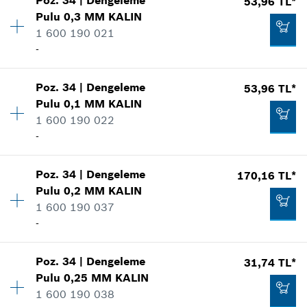
Poz
.
34
|
Dengeleme
53,96 TL*
Miktar
1
Pulu
0,3 MM
KALIN
Fiyat grubu
:
11
Talep listene ekle
1 600 190 021
Yedek parça bilgisi
-
Nerede kullanıldı.
Şekli göster
85,72 TL*
Poz
.
34
|
Dengeleme
53,96 TL*
Miktar
1
*
Fiyatlara KDV dahildir.
Pulu
0,1 MM
KALIN
Fiyat grubu
:
11
1 600 190 022
Yedek parça bilgisi
Talep listene ekle
-
Nerede kullanıldı.
Şekli göster
53,96 TL*
Poz
.
34
|
Dengeleme
170,16 TL*
Miktar
1
*
Fiyatlara KDV dahildir.
Pulu
0,2 MM
KALIN
Fiyat grubu
:
11
1 600 190 037
Yedek parça bilgisi
Talep listene ekle
-
Nerede kullanıldı.
Şekli göster
53,96 TL*
Poz
.
34
|
Dengeleme
31,74 TL*
Miktar
1
*
Fiyatlara KDV dahildir.
Pulu
0,25 MM
KALIN
Fiyat grubu
:
17
1 600 190 038
Yedek parça bilgisi