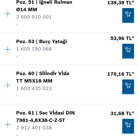
53,96 TL*
Poz
.
51
|
İğneli Rulman
139,39 TL*
Miktar
1
Ø14 MM
Fiyat grubu
:
11
*
Fiyatlara KDV dahildir.
2 600 910 001
Yedek parça bilgisi
-
Nerede kullanıldı.
Talep listene ekle
Şekli göster
53,96 TL*
53,96 TL*
Poz
.
53
|
Burç Yataği
Miktar
1
*
Fiyatlara KDV dahildir.
1 605 190 068
Fiyat grubu
:
16
-
Yedek parça bilgisi
Talep listene ekle
Nerede kullanıldı.
Şekli göster
53,96 TL*
Poz
.
60
|
Sİlİndİr Vİda
170,16 TL*
Miktar
1
TT M5X18 MM
Fiyat grubu
:
11
*
Fiyatlara KDV dahildir.
1 603 435 023
Yedek parça bilgisi
-
Nerede kullanıldı.
Talep listene ekle
Şekli göster
139,39 TL*
Poz
.
61
|
Sac Vİdasi
DIN
31,68 TL*
Miktar
3
7981-4,8X38-C-Z-ST
Fiyat grubu
:
17
*
Fiyatlara KDV dahildir.
2 912 401 038
Yedek parça bilgisi
-
Nerede kullanıldı.