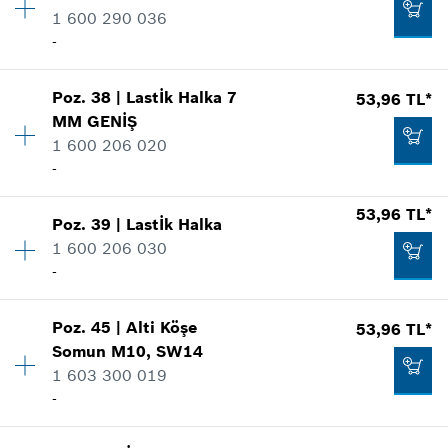
*
Fiyatlara KDV dahildir.
1 600 290 036
Yedek parça bilgisi
-
Nerede kullanıldı.
Talep listene ekle
Şekli göster
31,74 TL*
Poz
.
38
|
Lastİk Halka
7
53,96 TL*
Miktar
1
MM
GENİŞ
Fiyat grubu
:
12
*
Fiyatlara KDV dahildir.
1 600 206 020
Yedek parça bilgisi
-
Nerede kullanıldı.
Talep listene ekle
Şekli göster
53,96 TL*
53,96 TL*
Poz
.
39
|
Lastİk Halka
Miktar
1
*
Fiyatlara KDV dahildir.
1 600 206 030
Fiyat grubu
:
11
-
Yedek parça bilgisi
Talep listene ekle
Nerede kullanıldı.
Şekli göster
67,30 TL*
Poz
.
45
|
Alti Köşe
53,96 TL*
Miktar
1
Somun
M10, SW14
Fiyat grubu
:
11
*
Fiyatlara KDV dahildir.
1 603 300 019
Yedek parça bilgisi
-
Nerede kullanıldı.
Talep listene ekle
Şekli göster