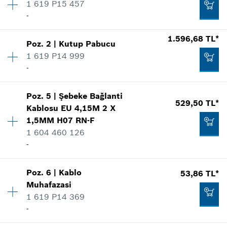
1 619 P15 457
-
1.596,68 TL*
Poz
.
2
|
Kutup Pabucu
Miktar
1
1 619 P14 999
Fiyat grubu
:
26
-
Yedek parça bilgisi
Nerede kullanıldı.
Miktar
1
Şekli göster
Poz
.
5
|
Şebeke Bağlanti
Fiyat grubu
:
35
529,50 TL*
Kablosu
EU 4,15M 2 X
Yedek parça bilgisi
1,5MM H07 RN-F
Nerede kullanıldı.
1 604 460 126
Şekli göster
-
528,43 TL*
Poz
.
6
|
Kablo
53,86 TL*
Miktar
1
*
Fiyatlara KDV dahildir.
Muhafazasi
Fiyat grubu
:
26
1 619 P14 369
1.596,68 TL*
Yedek parça bilgisi
Talep listene ekle
-
Nerede kullanıldı.
*
Fiyatlara KDV dahildir.
Şekli göster