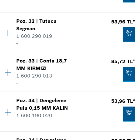
-
Nerede kullanıldı.
Talep listene ekle
Şekli göster
53,96 TL*
Poz
.
32
|
Tutucu
53,96 TL*
Miktar
1
Segman
Fiyat grubu
:
13
*
Fiyatlara KDV dahildir.
1 600 290 019
Yedek parça bilgisi
-
Nerede kullanıldı.
Talep listene ekle
Şekli göster
94,41 TL*
Miktar
1
Poz
.
33
|
Conta
18,7
85,72 TL*
Fiyat grubu
:
11
*
Fiyatlara KDV dahildir.
MM
KIRMIZI
Yedek parça bilgisi
1 600 290 013
Talep listene ekle
Nerede kullanıldı.
-
Şekli göster
85,54 TL*
Poz
.
34
|
Dengeleme
53,96 TL*
Miktar
1
*
Fiyatlara KDV dahildir.
Pulu
0,15 MM
KALIN
Fiyat grubu
:
13
1 600 190 020
Yedek parça bilgisi
Talep listene ekle
-
Nerede kullanıldı.
53,96 TL*
Şekli göster
*
Fiyatlara KDV dahildir.