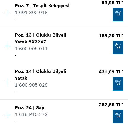
Miktar
1
53,96 TL*
Poz
.
7
|
Tespİt Kelepçesİ
Fiyat grubu
:
11
Talep listene ekle
1 601 302 018
Yedek parça bilgisi
-
Nerede kullanıldı.
Şekli göster
529,50 TL*
Poz
.
13
|
Oluklu Bilyeli
189,20 TL*
Miktar
1
Yatak
8X22X7
Fiyat grubu
:
11
*
Fiyatlara KDV dahildir.
1 600 905 011
Yedek parça bilgisi
-
Nerede kullanıldı.
Talep listene ekle
Şekli göster
53,86 TL*
Poz
.
14
|
Oluklu Bilyeli
431,09 TL*
Miktar
1
*
Fiyatlara KDV dahildir.
Yatak
Fiyat grubu
:
18
1 600 905 028
Yedek parça bilgisi
Talep listene ekle
-
Nerede kullanıldı.
Şekli göster
53,96 TL*
287,66 TL*
Poz
.
24
|
Sap
Miktar
1
*
Fiyatlara KDV dahildir.
1 619 P15 273
Fiyat grubu
:
24
-
Yedek parça bilgisi
Talep listene ekle