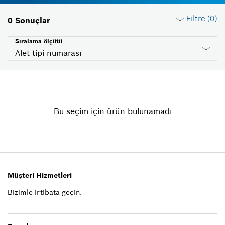
Filtre (
0
)
0
Sonuçlar
Sıralama ölçütü
Alet tipi numarası
Filtreleri sıfırla
Bu seçim için ürün bulunamadı
Ürün grubu
Lütfen seçin
Gerilim
Lütfen seçin
Müşteri Hizmetleri
Bizimle irtibata geçin.
Ülke ID
Lütfen seçin