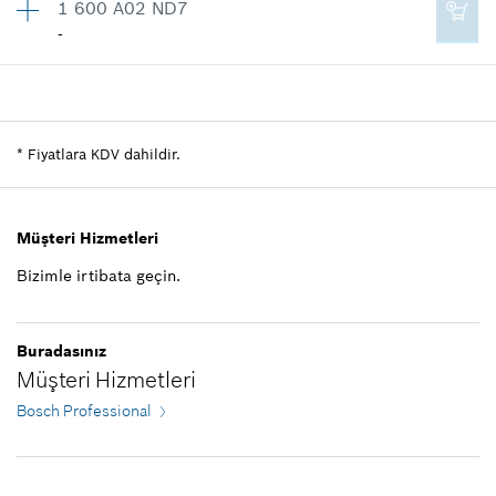
1 600 A02 ND7
-
Miktar
1
Fiyat grubu
:
-
Yedek parça bilgisi
*
Fiyatlara KDV dahildir.
Nerede kullanıldı.
Şekli göster
Müşteri Hizmetleri
Bizimle irtibata geçin.
-
Buradasınız
Müşteri Hizmetleri
Bosch Professional
Talep listene ekle