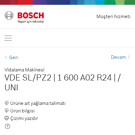
Ana sayfa
Müşteri hizmeti
Bosch Professional
Bizimle irtibata geçin.
Türkiye
TR
TR
| Türkçe
EN
| English
Devam
Geri
Vİdalama Makİnesİ
VDE SL/PZ2
|
1 600 A02 R24
|
/
UNI
Ürüne ait yağlama talimatı
Ürün bilgisi
Çizimi yazdır