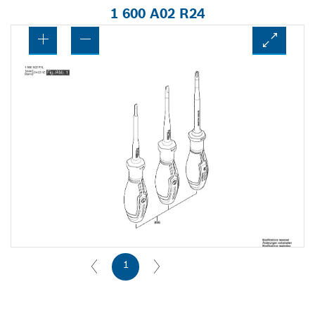
1 600 A02 R24
1