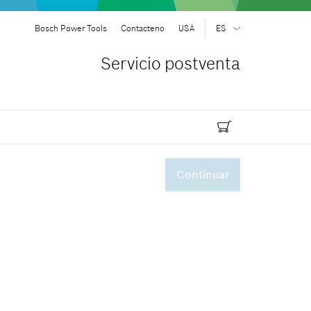
Bosch Power Tools
Contacteno
USA
ES
EN
| English
Servicio postventa
ES
| Español
Continuar