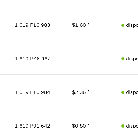
Donde usado
Cantidad
Mostrar en figura
1
Precio grupal
:
12
1 619 P16 983
$1.60 *
disp
Información sobre recambios
Donde usado
Cantidad
Mostrar en figura
1
Precio grupal
:
12
1 619 PS6 967
-
disp
Información sobre recambios
Donde usado
Cantidad
Mostrar en figura
1
Precio grupal
:
-
1 619 P16 984
$2.36 *
disp
Información sobre recambios
Donde usado
Cantidad
Mostrar en figura
1
Precio grupal
:
14
1 619 P01 642
$0.80 *
disp
Información sobre recambios
Donde usado