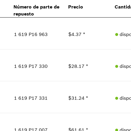
Número de parte de
Precio
Cantid
repuesto
1 619 P16 963
$4.37 *
disp
Cantidad
1
Precio grupal
:
17
1 619 P17 330
$28.17 *
disp
Información sobre recambios
Donde usado
Mostrar en figura
Cantidad
2
Precio grupal
:
33
1 619 P17 331
$31.24 *
disp
Información sobre recambios
Donde usado
Cantidad
Mostrar en figura
1
Precio grupal
:
34
1 619 P17 007
$61.61 *
disp