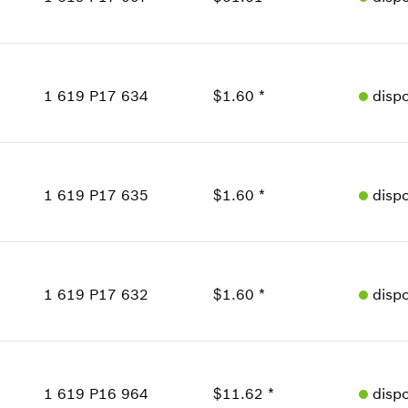
Información sobre recambios
Donde usado
Cantidad
Mostrar en figura
1
Precio grupal
:
40
1 619 P17 634
$1.60 *
disp
Información sobre recambios
Donde usado
Cantidad
1
Mostrar en figura
Precio grupal
:
12
1 619 P17 635
$1.60 *
disp
Información sobre recambios
Donde usado
Cantidad
Mostrar en figura
1
Precio grupal
:
12
1 619 P17 632
$1.60 *
disp
Información sobre recambios
Donde usado
Cantidad
Mostrar en figura
1
Precio grupal
:
12
1 619 P16 964
$11.62 *
disp
Información sobre recambios