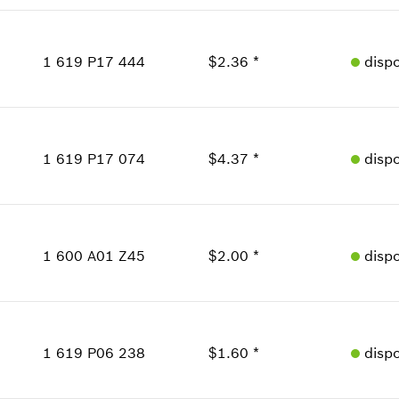
Mostrar en figura
Cantidad
1
Precio grupal
:
10
1 619 P17 444
$2.36 *
disp
Información sobre recambios
Donde usado
Cantidad
1
Mostrar en figura
Precio grupal
:
14
1 619 P17 074
$4.37 *
disp
Información sobre recambios
Donde usado
Cantidad
Mostrar en figura
1
Precio grupal
:
17
1 600 A01 Z45
$2.00 *
disp
Información sobre recambios
Donde usado
Cantidad
Mostrar en figura
1
Precio grupal
:
13
1 619 P06 238
$1.60 *
disp
Información sobre recambios
Donde usado