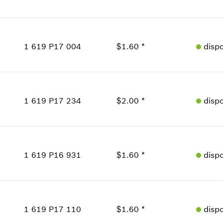
Donde usado
Cantidad
Mostrar en figura
1
Precio grupal
:
24
1 619 P17 004
$1.60 *
disp
Información sobre recambios
Donde usado
Cantidad
Mostrar en figura
1
Precio grupal
:
12
1 619 P17 234
$2.00 *
disp
Información sobre recambios
Donde usado
Cantidad
Mostrar en figura
1
Precio grupal
:
13
1 619 P16 931
$1.60 *
disp
Información sobre recambios
Donde usado
Cantidad
Mostrar en figura
1
Precio grupal
:
12
1 619 P17 110
$1.60 *
disp
Información sobre recambios