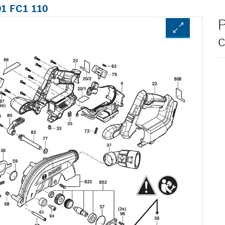
01 FC1 110
P
c