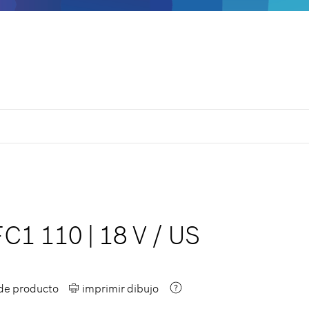
FC1 110
|
18 V
/
US
 de producto
imprimir dibujo