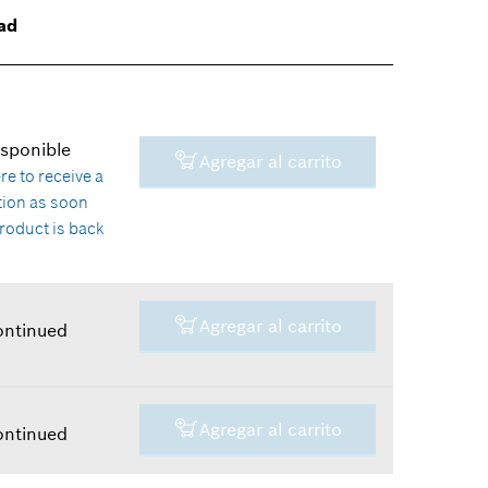
ad
isponible
Agregar al carrito
ere
to receive a
ation as soon
product is back
k
Agregar al carrito
ontinued
-
Agregar al carrito
ontinued