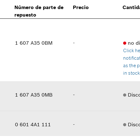
Número de parte de
Precio
Cantid
repuesto
1 607 A35 0BM
-
no d
Click h
notific
as the 
in stoc
Cantidad
1
Precio grupal
:
-
1 607 A35 0MB
-
Disc
Información sobre recambios
Donde usado
Cantidad
1
Mostrar en figura
Precio grupal
:
-
0 601 4A1 111
-
Disc
Información sobre recambios
Cantidad
1