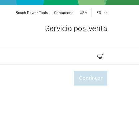
Bosch Power Tools
Contacteno
USA
ES
EN
| English
Servicio postventa
ES
| Español
Continuar