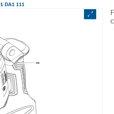
01 DA1 111
P
c