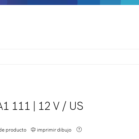
A1 111
|
12 V
/
US
 de producto
imprimir dibujo