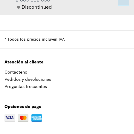
Donde usado
Discontinued
Agregar al carrito
Mostrar en figura
Cantidad
1
Precio grupal
:
-
Información sobre recambios
*
Todos los precios incluyen IVA
Donde usado
$2.36 *
Mostrar en figura
*
Todos los precios incluyen IVA
Atención al cliente
Contacteno
Agregar al carrito
Pedidos y devoluciones
Preguntas frecuentes
-
Opciones de pago
Agregar al carrito