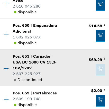
Aviso
Agregar al carrito
Información sobre recambios
2 610 045 280
Donde usado
disponible
Mostrar en figura
$2.36 *
Cantidad
1
Pos
.
650
|
Empunadura
$14.58 *
Precio grupal
:
14
*
Todos los precios incluyen IVA
Adicional
Información sobre recambios
1 602 025 07X
Agregar al carrito
Donde usado
disponible
$2.36 *
Mostrar en figura
Cantidad
1
*
Todos los precios incluyen IVA
Pos
.
653
|
Cargador
Precio grupal
:
26
$69.29 *
USA BC 1880 CV 13,3-
Agregar al carrito
Información sobre recambios
18V/120V
Donde usado
2 607 225 927
$2.36 *
Mostrar en figura
Discontinued
*
Todos los precios incluyen IVA
Cantidad
1
$2.00 *
Pos
.
655
|
Portabrocas
Precio grupal
:
41
Agregar al carrito
2 609 199 748
Información sobre recambios
disponible
$14.58 *