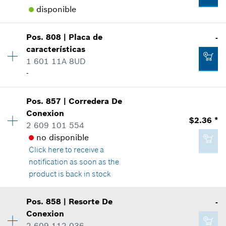
disponible
Donde usado
Agregar al carrito
Mostrar en figura
$2.00 *
Pos
.
808
|
Placa de
-
Cantidad
1
*
Todos los precios incluyen IVA
características
Precio grupal
:
20
1 601 11A 8UD
Información sobre recambios
Agregar al carrito
-
Donde usado
Mostrar en figura
$75.64 *
Cantidad
1
Pos
.
857
|
Corredera De
Precio grupal
:
-
*
Todos los precios incluyen IVA
Conexion
$2.36 *
Información sobre recambios
2 609 101 554
Agregar al carrito
Donde usado
no disponible
Mostrar en figura
Click here
to receive a
$6.71 *
notification as soon as the
*
Todos los precios incluyen IVA
product is back in stock
Cantidad
1
Agregar al carrito
Pos
.
858
|
Resorte De
-
-
Precio grupal
:
14
Conexion
Información sobre recambios
2 609 112 036