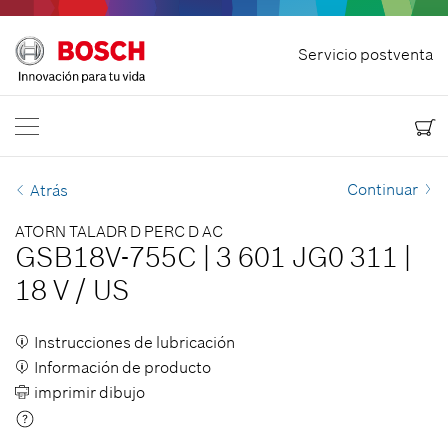
Inicio
Servicio postventa
Bosch Power Tools
Contacteno
USA
ES
EN
| English
ES
| Español
Continuar
Atrás
ATORN TALADR D PERC D AC
GSB18V-755C
|
3 601 JG0 311
|
18 V
/
US
Instrucciones de lubricación
Información de producto
imprimir dibujo