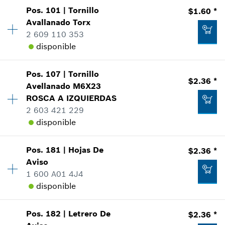
Pos
.
101
|
Tornillo
$1.60 *
Cantidad
1
Avallanado Torx
-
Precio grupal
:
14
2 609 110 353
Información sobre recambios
disponible
Donde usado
Mostrar en figura
Agregar al carrito
Pos
.
107
|
Tornillo
Cantidad
13
$2.36 *
Avellanado
M6X23
Precio grupal
:
12
ROSCA A IZQUIERDAS
Información sobre recambios
2 603 421 229
Donde usado
disponible
Mostrar en figura
$2.36 *
*
Todos los precios incluyen IVA
Pos
.
181
|
Hojas De
$2.36 *
Cantidad
1
Aviso
Precio grupal
:
14
Agregar al carrito
1 600 A01 4J4
Información sobre recambios
disponible
Donde usado
$1.60 *
Mostrar en figura
Cantidad
1
*
Todos los precios incluyen IVA
Pos
.
182
|
Letrero De
$2.36 *
Precio grupal
:
14