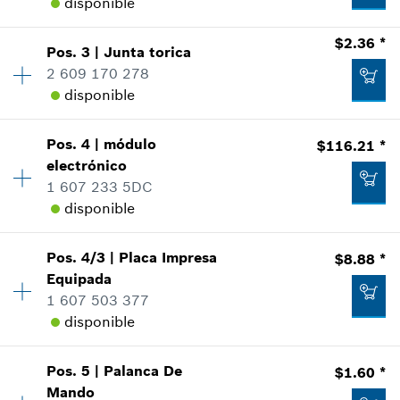
disponible
$2.36 *
Pos
.
3
|
Junta torica
Cantidad
1
2 609 170 278
Precio grupal
:
28
disponible
Información sobre recambios
Donde usado
Mostrar en figura
Pos
.
4
|
módulo
$116.21 *
Cantidad
1
electrónico
Precio grupal
:
14
1 607 233 5DC
Información sobre recambios
disponible
Donde usado
Mostrar en figura
Cantidad
1
$17.65 *
Pos
.
4/3
|
Placa Impresa
$8.88 *
Precio grupal
:
46
Equipada
*
Todos los precios incluyen IVA
Información sobre recambios
1 607 503 377
Donde usado
disponible
Mostrar en figura
Agregar al carrito
$2.36 *
Pos
.
5
|
Palanca De
$1.60 *
Cantidad
1
*
Todos los precios incluyen IVA
Mando
Precio grupal
:
22