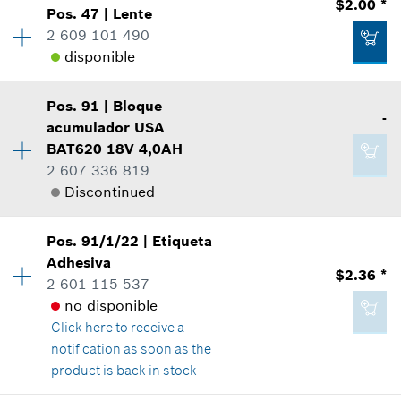
$2.00 *
Pos
.
47
|
Lente
Cantidad
1
*
Todos los precios incluyen IVA
2 609 101 490
Precio grupal
:
12
disponible
Información sobre recambios
Agregar al carrito
Donde usado
Mostrar en figura
$116.21 *
Pos
.
91
|
Bloque
Cantidad
1
-
acumulador
USA
Precio grupal
:
13
*
Todos los precios incluyen IVA
BAT620 18V 4,0AH
Información sobre recambios
2 607 336 819
Donde usado
Agregar al carrito
Discontinued
Mostrar en figura
$1.60 *
Pos
.
91/1/22
|
Etiqueta
Cantidad
1
*
Todos los precios incluyen IVA
Adhesiva
Precio grupal
:
-
$2.36 *
2 601 115 537
Información sobre recambios
Agregar al carrito
no disponible
Donde usado
$2.00 *
Click here
to receive a
Mostrar en figura
*
Todos los precios incluyen IVA
notification as soon as the
product is back in stock
Agregar al carrito