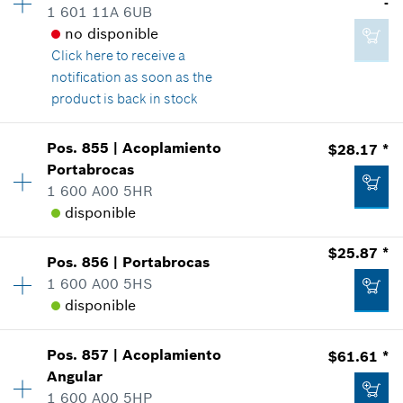
-
1 601 11A 6UB
Información sobre recambios
no disponible
Donde usado
-
Click here
to receive a
Mostrar en figura
notification as soon as the
product is back in stock
Agregar al carrito
Cantidad
1
Pos
.
855
|
Acoplamiento
$28.17 *
Precio grupal
:
-
Portabrocas
$39.91 *
Información sobre recambios
1 600 A00 5HR
*
Todos los precios incluyen IVA
Donde usado
disponible
Mostrar en figura
$25.87 *
Agregar al carrito
Pos
.
856
|
Portabrocas
Cantidad
1
1 600 A00 5HS
Precio grupal
:
33
disponible
Información sobre recambios
Donde usado
-
Mostrar en figura
Pos
.
857
|
Acoplamiento
$61.61 *
Cantidad
1
Angular
Precio grupal
:
32
Agregar al carrito
1 600 A00 5HP
Información sobre recambios