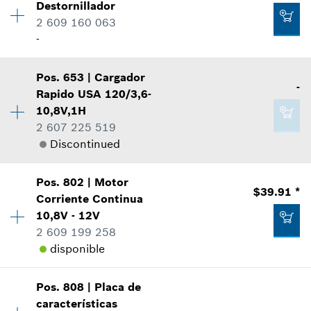
Destornillador
Precio grupal
:
12
2 609 160 063
Información sobre recambios
Agregar al carrito
-
Donde usado
Mostrar en figura
-
Pos
.
653
|
Cargador
Cantidad
1
-
Rapido
USA 120/3,6-
Precio grupal
:
-
Agregar al carrito
10,8V,1H
Información sobre recambios
2 607 225 519
Donde usado
Discontinued
Mostrar en figura
$1.60 *
*
Todos los precios incluyen IVA
Pos
.
802
|
Motor
Cantidad
1
$39.91 *
Corriente Continua
Precio grupal
:
-
Agregar al carrito
10,8V - 12V
Información sobre recambios
2 609 199 258
Donde usado
-
disponible
Mostrar en figura
Pos
.
808
|
Placa de
Agregar al carrito
Cantidad
1
características
Precio grupal
:
36