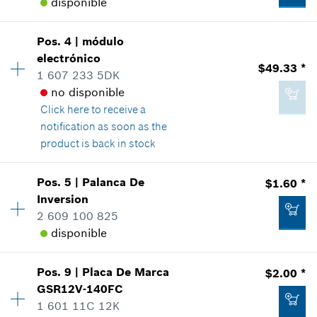
disponible
Pos
.
4
|
módulo
Cantidad
1
electrónico
Precio grupal
:
30
$49.33 *
1 607 233 5DK
Información sobre recambios
no disponible
Donde usado
Click here
to receive a
Mostrar en figura
notification as soon as the
product is back in stock
Pos
.
5
|
Palanca De
$1.60 *
Cantidad
1
Inversion
$20.61 *
Precio grupal
:
38
2 609 100 825
Información sobre recambios
*
Todos los precios incluyen IVA
disponible
Donde usado
Mostrar en figura
Agregar al carrito
Pos
.
9
|
Placa De Marca
$2.00 *
Cantidad
1
GSR12V-140FC
Precio grupal
:
12
1 601 11C 12K
Información sobre recambios