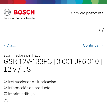
Inicio
Servicio postventa
Bosch Power Tools
Contacteno
USA
ES
EN
| English
ES
| Español
Continuar
Atrás
atornilladora perf.acu.
GSR 12V-133FC
|
3 601 JF6 010
|
12 V
/
US
Instrucciones de lubricación
Información de producto
imprimir dibujo