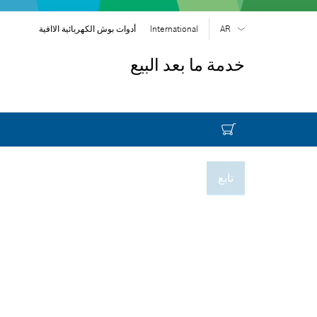
AR
International
أدوات بوش الكهربائية الاافية
EN
| English
خدمة ما بعد البيع
FR
| Français
SR
| Srpski
RU
| русский
| عربي
AR
تابع