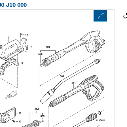
00 J10 000
ق