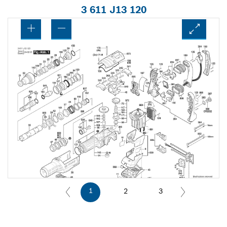
3 611 J13 120
1
2
3