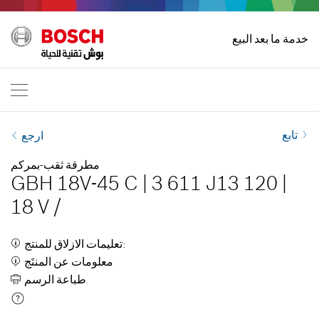
الصفحة الرئيسية
خدمة ما بعد البيع
أدوات بوش الكهربائية الاافية
International
AR
EN
| English
FR
| Français
تابع
ارجع
SR
| Srpski
مطرقة ثقب-بمركم
GBH 18V-45 C
|
3 611 J13 120
|
RU
| русский
18 V
/
| عربي
AR
تعليمات الازلاق للمنتج:
معلومات عن المنتَج
طباعة الرسم