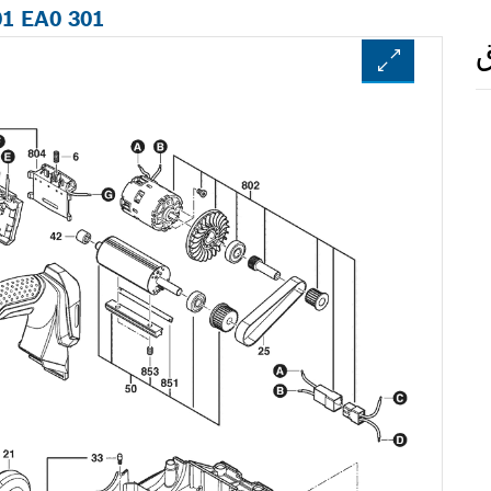
01 EA0 301
ق