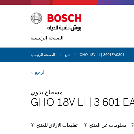
الصفحة الرئيسية
GHO 18V LI | 3601EA0301
تابع
الصفحة الرئيسية
ارجع
مسحاج يدوي
GHO 18V LI
|
3 601 E
معلومات عن المنتَج
تعليمات الازلاق للمنتج: