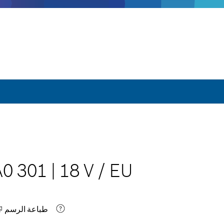
A0 301
|
18 V
/
EU
طباعة الرسم