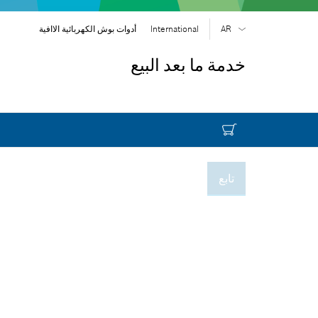
AR
International
أدوات بوش الكهربائية الاافية
EN
| English
خدمة ما بعد البيع
FR
| Français
SR
| Srpski
RU
| русский
| عربي
AR
تابع