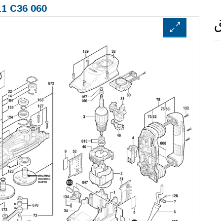
11 C36 060
ق