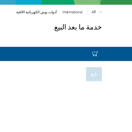
AR
International
أدوات بوش الكهربائية الاافية
EN
| English
خدمة ما بعد البيع
FR
| Français
SR
| Srpski
RU
| русский
| عربي
AR
تابع