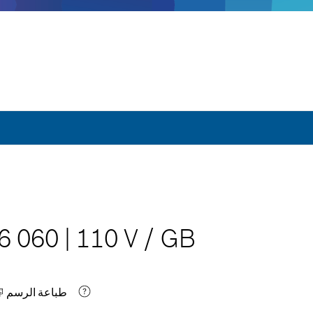
6 060
|
110 V
/
GB
طباعة الرسم